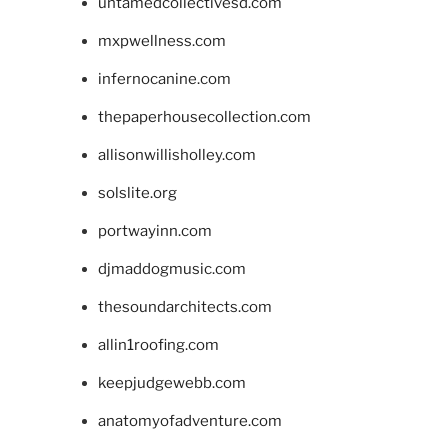
untamedcollectivesd.com
mxpwellness.com
infernocanine.com
thepaperhousecollection.com
allisonwillisholley.com
solslite.org
portwayinn.com
djmaddogmusic.com
thesoundarchitects.com
allin1roofing.com
keepjudgewebb.com
anatomyofadventure.com