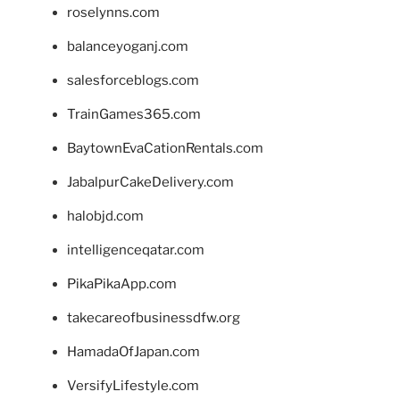
roselynns.com
balanceyoganj.com
salesforceblogs.com
TrainGames365.com
BaytownEvaCationRentals.com
JabalpurCakeDelivery.com
halobjd.com
intelligenceqatar.com
PikaPikaApp.com
takecareofbusinessdfw.org
HamadaOfJapan.com
VersifyLifestyle.com