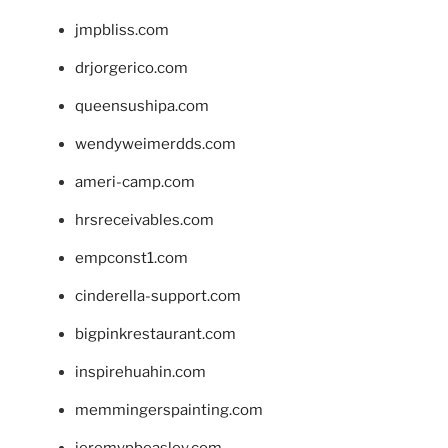
jmpbliss.com
drjorgerico.com
queensushipa.com
wendyweimerdds.com
ameri-camp.com
hrsreceivables.com
empconst1.com
cinderella-support.com
bigpinkrestaurant.com
inspirehuahin.com
memmingerspainting.com
jeremypbeasley.com