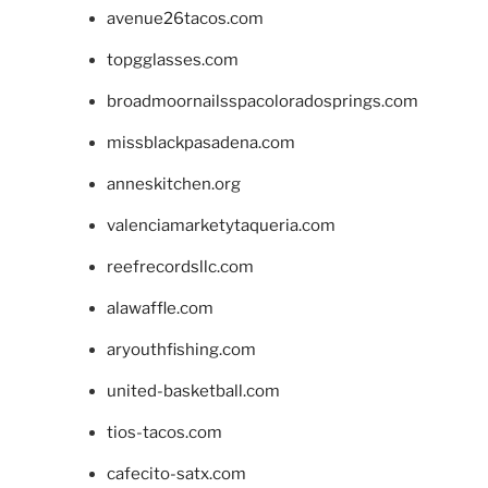
avenue26tacos.com
topgglasses.com
broadmoornailsspacoloradosprings.com
missblackpasadena.com
anneskitchen.org
valenciamarketytaqueria.com
reefrecordsllc.com
alawaffle.com
aryouthfishing.com
united-basketball.com
tios-tacos.com
cafecito-satx.com