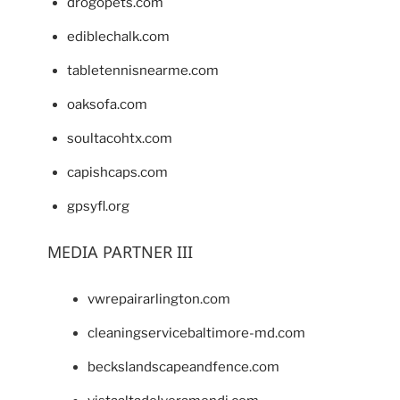
drogopets.com
ediblechalk.com
tabletennisnearme.com
oaksofa.com
soultacohtx.com
capishcaps.com
gpsyfl.org
MEDIA PARTNER III
vwrepairarlington.com
cleaningservicebaltimore-md.com
beckslandscapeandfence.com