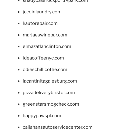
shadyoaksrockportrvpark.com
jccoinlaundry.com
kautorepair.com
marjaeswinebar.com
elmazatlanclinton.com
ideacoffeenyc.com
odieschillicothe.com
lacantinitagalesburg.com
pizzadeliverybristol.com
greenstarsmogcheck.com
happypawspl.com
callahansautoservicecenter.com