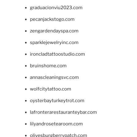
graduacionviu2023.com
pecanjackstogo.com
zengardendayspa.com
sparklejewelryinc.com
ironcladtattoostudio.com
bruinshome.com
annascleaningsvc.com
wolfcitytattoo.com
oysterbayturkeytrot.com
lafronterarestauranteybar.com
lilyandrosetearoom.com
olivesburgberrypatch.com