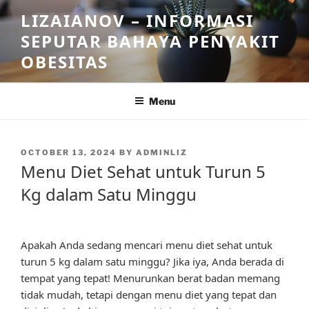
Skip
LIZAIANOV – INFORMASI
to
SEPUTAR BAHAYA PENYAKIT
content
OBESITAS
Menu
POSTED
OCTOBER 13, 2024
BY
ADMINLIZ
ON
Menu Diet Sehat untuk Turun 5
Kg dalam Satu Minggu
Apakah Anda sedang mencari menu diet sehat untuk
turun 5 kg dalam satu minggu? Jika iya, Anda berada di
tempat yang tepat! Menurunkan berat badan memang
tidak mudah, tetapi dengan menu diet yang tepat dan