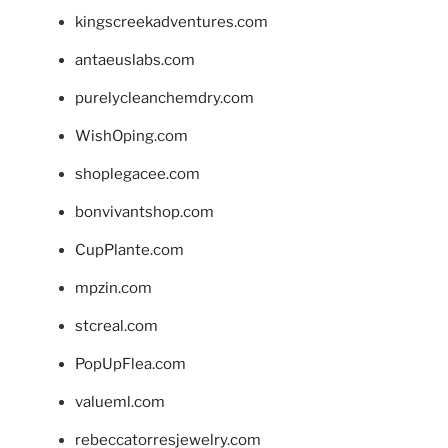
kingscreekadventures.com
antaeuslabs.com
purelycleanchemdry.com
WishOping.com
shoplegacee.com
bonvivantshop.com
CupPlante.com
mpzin.com
stcreal.com
PopUpFlea.com
valueml.com
rebeccatorresjewelry.com