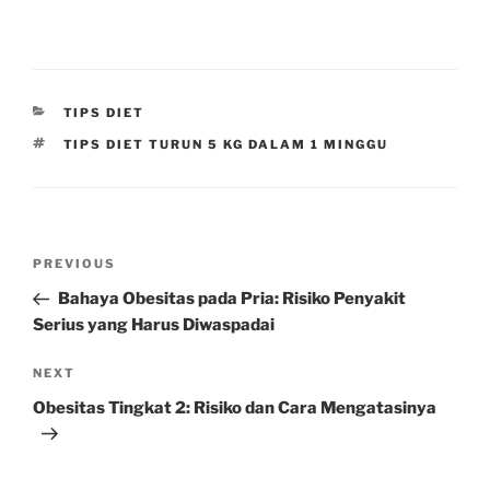
CATEGORIES
TIPS DIET
TAGS
TIPS DIET TURUN 5 KG DALAM 1 MINGGU
Post
Previous
PREVIOUS
navigation
Post
Bahaya Obesitas pada Pria: Risiko Penyakit
Serius yang Harus Diwaspadai
Next
NEXT
Post
Obesitas Tingkat 2: Risiko dan Cara Mengatasinya