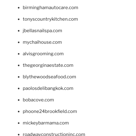
birminghamautocare.com
tonyscountrykitchen.com
jbellasnailspa.com
mychaihouse.com
alvisgrooming.com
thegeorginaestate.com
blythewoodseafood.com
paolosdelibangkok.com
bobacove.com
phoone24brookfield.com
mickeybarmama.com
roadwayconstructioninc.com