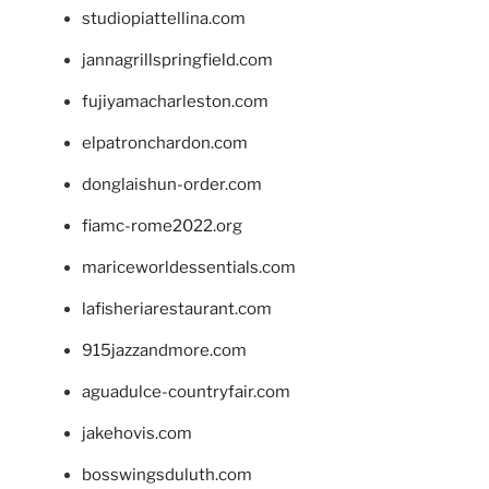
studiopiattellina.com
jannagrillspringfield.com
fujiyamacharleston.com
elpatronchardon.com
donglaishun-order.com
fiamc-rome2022.org
mariceworldessentials.com
lafisheriarestaurant.com
915jazzandmore.com
aguadulce-countryfair.com
jakehovis.com
bosswingsduluth.com