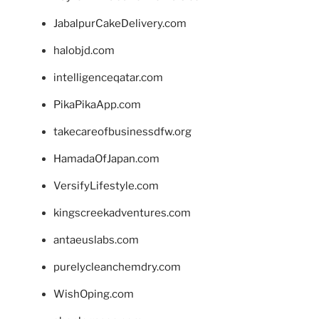
JabalpurCakeDelivery.com
halobjd.com
intelligenceqatar.com
PikaPikaApp.com
takecareofbusinessdfw.org
HamadaOfJapan.com
VersifyLifestyle.com
kingscreekadventures.com
antaeuslabs.com
purelycleanchemdry.com
WishOping.com