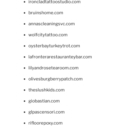
ironcladtattoostudio.com
bruinshome.com
annascleaningsvc.com
wolfcitytattoo.com
oysterbayturkeytrot.com
lafronterarestauranteybar.com
lilyandrosetearoom.com
olivesburgberrypatch.com
theslushkids.com
giobastian.com
glpascensori.com
rifloorepoxy.com