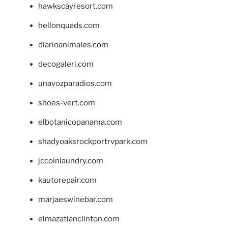
hawkscayresort.com
hellonquads.com
diarioanimales.com
decogaleri.com
unavozparadios.com
shoes-vert.com
elbotanicopanama.com
shadyoaksrockportrvpark.com
jccoinlaundry.com
kautorepair.com
marjaeswinebar.com
elmazatlanclinton.com