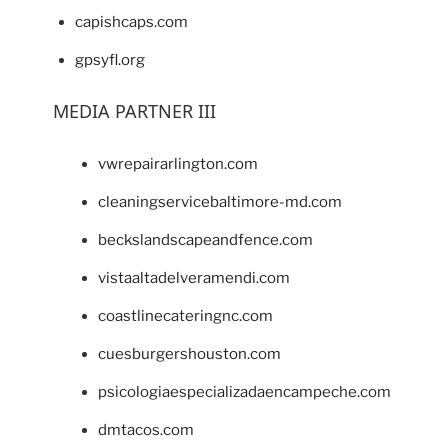
capishcaps.com
gpsyfl.org
MEDIA PARTNER III
vwrepairarlington.com
cleaningservicebaltimore-md.com
beckslandscapeandfence.com
vistaaltadelveramendi.com
coastlinecateringnc.com
cuesburgershouston.com
psicologiaespecializadaencampeche.com
dmtacos.com