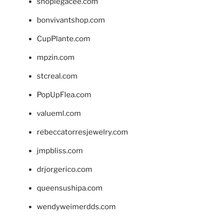
shoplegacee.com
bonvivantshop.com
CupPlante.com
mpzin.com
stcreal.com
PopUpFlea.com
valueml.com
rebeccatorresjewelry.com
jmpbliss.com
drjorgerico.com
queensushipa.com
wendyweimerdds.com