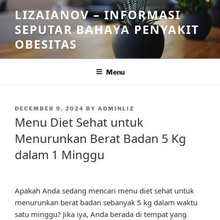
Skip
LIZAIANOV – INFORMASI
to
SEPUTAR BAHAYA PENYAKIT
content
OBESITAS
Menu
POSTED
DECEMBER 9, 2024
BY
ADMINLIZ
ON
Menu Diet Sehat untuk
Menurunkan Berat Badan 5 Kg
dalam 1 Minggu
Apakah Anda sedang mencari menu diet sehat untuk
menurunkan berat badan sebanyak 5 kg dalam waktu
satu minggu? Jika iya, Anda berada di tempat yang