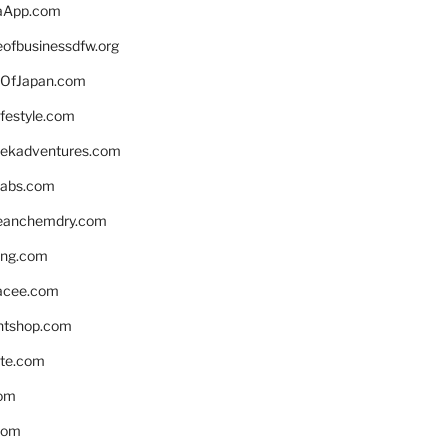
aApp.com
eofbusinessdfw.org
OfJapan.com
ifestyle.com
eekadventures.com
labs.com
leanchemdry.com
ing.com
acee.com
ntshop.com
te.com
om
com