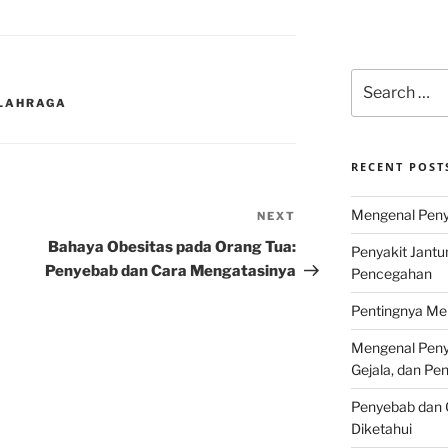
Search
for:
OLAHRAGA
RECENT POST
Mengenal Penya
NEXT
Next
Post
Bahaya Obesitas pada Orang Tua:
Penyakit Jantu
Penyebab dan Cara Mengatasinya
Pencegahan
Pentingnya Men
Mengenal Penya
Gejala, dan P
Penyebab dan G
Diketahui