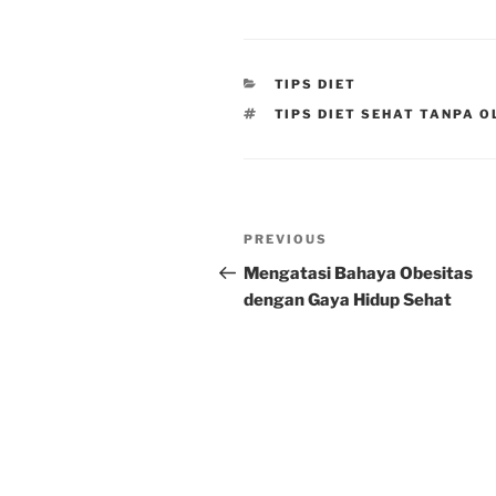
CATEGORIES
TIPS DIET
TAGS
TIPS DIET SEHAT TANPA 
Post
Previous
PREVIOUS
navigation
Post
Mengatasi Bahaya Obesitas
dengan Gaya Hidup Sehat