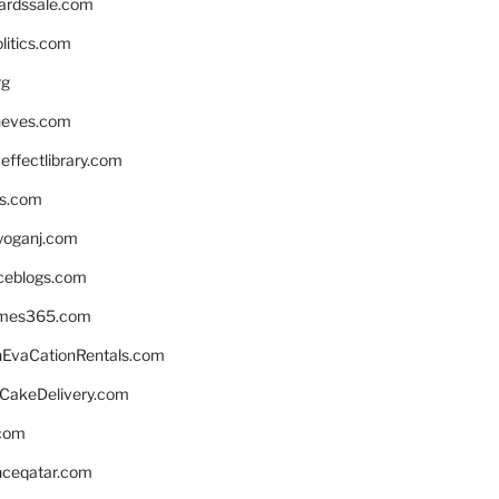
ardssale.com
litics.com
rg
neves.com
ffectlibrary.com
ns.com
yoganj.com
rceblogs.com
ames365.com
EvaCationRentals.com
rCakeDelivery.com
.com
enceqatar.com