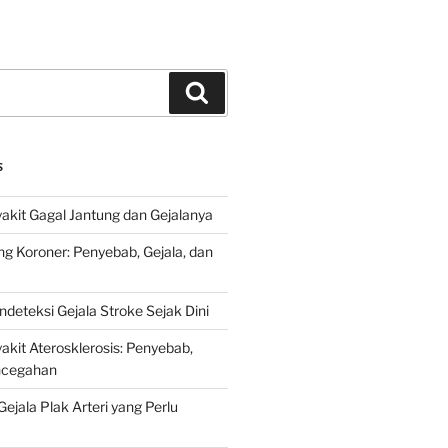
Search
S
kit Gagal Jantung dan Gejalanya
ng Koroner: Penyebab, Gejala, dan
deteksi Gejala Stroke Sejak Dini
kit Aterosklerosis: Penyebab,
encegahan
ejala Plak Arteri yang Perlu