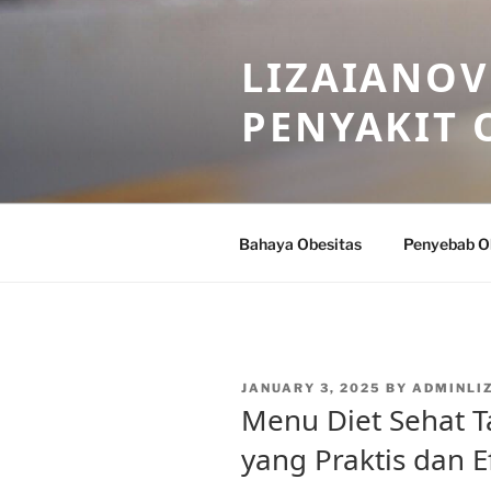
Skip
to
LIZAIANOV
content
PENYAKIT 
Bahaya Obesitas
Penyebab O
POSTED
JANUARY 3, 2025
BY
ADMINLI
ON
Menu Diet Sehat T
yang Praktis dan Ef