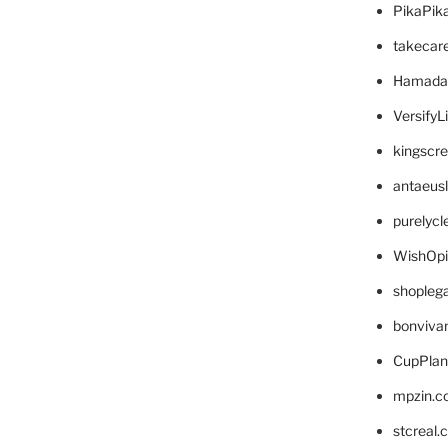
PikaPik
takecar
Hamada
VersifyL
kingscr
antaeus
purelyc
WishOp
shopleg
bonviva
CupPlan
mpzin.c
stcreal.