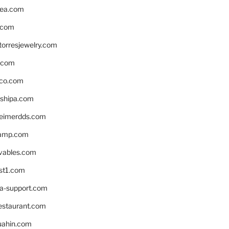
ea.com
.com
torresjewelry.com
s.com
ico.com
shipa.com
eimerdds.com
camp.com
ivables.com
st1.com
la-support.com
estaurant.com
uahin.com