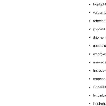
PopUpFl
valueml
rebecca
jmpblis
drjorger
queensu
wendyw
ameri-
hrsrece
empcon
cinderel
bigpinkr
inspireh