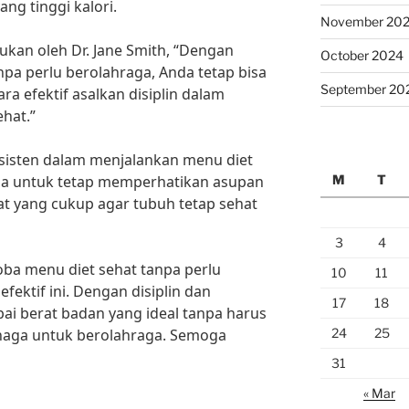
ng tinggi kalori.
November 20
ukan oleh Dr. Jane Smith, “Dengan
October 2024
npa perlu berolahraga, Anda tetap bisa
September 20
a efektif asalkan disiplin dalam
hat.”
nsisten dalam menjalankan menu diet
M
T
 lupa untuk tetap memperhatikan asupan
at yang cukup agar tubuh tetap sehat
3
4
oba menu diet sehat tanpa perlu
10
11
fektif ini. Dengan disiplin dan
17
18
pai berat badan yang ideal tanpa harus
24
25
aga untuk berolahraga. Semoga
31
« Mar