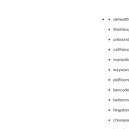
okhealt
theinte
unbound
catfrien
marianli
wayward
pidfloo
bancode
betterm
hingsto
choosea