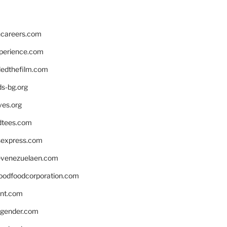
hcareers.com
xperience.com
edthefilm.com
ds-bg.org
ves.org
tees.com
rsexpress.com
venezuelaen.com
oodfoodcorporation.com
nnt.com
gender.com