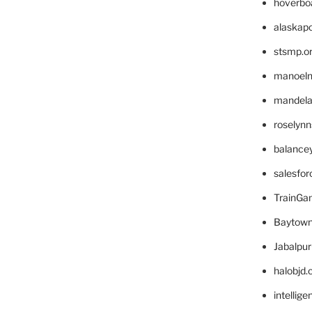
hoverbo
alaskapo
stsmp.o
manoel
mandelae
roselyn
balance
salesfo
TrainG
Baytown
Jabalpu
halobjd
intellig