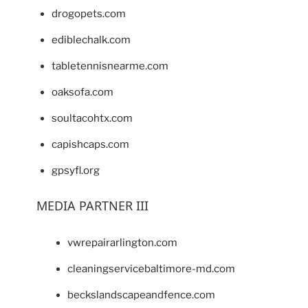
drogopets.com
ediblechalk.com
tabletennisnearme.com
oaksofa.com
soultacohtx.com
capishcaps.com
gpsyfl.org
MEDIA PARTNER III
vwrepairarlington.com
cleaningservicebaltimore-md.com
beckslandscapeandfence.com