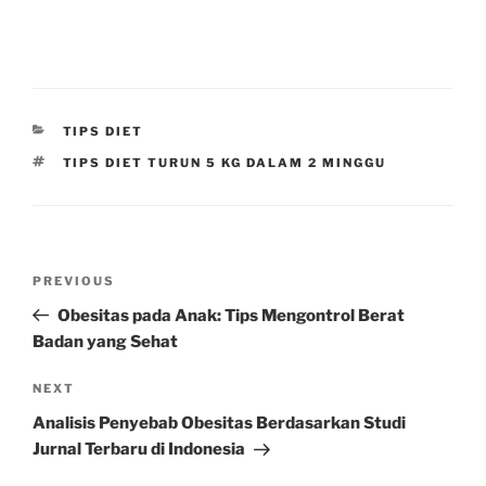
CATEGORIES
TIPS DIET
TAGS
TIPS DIET TURUN 5 KG DALAM 2 MINGGU
Post
Previous
PREVIOUS
navigation
Post
Obesitas pada Anak: Tips Mengontrol Berat
Badan yang Sehat
Next
NEXT
Post
Analisis Penyebab Obesitas Berdasarkan Studi
Jurnal Terbaru di Indonesia