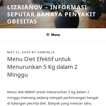
Skip
LIZAIANOV – INFORMASI
to
SEPUTAR BAHAYA PENYAKIT
content
OBESITAS
Menu
POSTED
MAY 11, 2025
BY
ADMINLIZ
ON
Menu Diet Efektif untuk
Menurunkan 5 Kg dalam 2
Minggu
Menu diet efektif untuk menurunkan 5 kg dalam 2
minggu memang sedang menjadi perbincangan hangat
di kalangan pecinta diet. Banyak yang mencari tahu