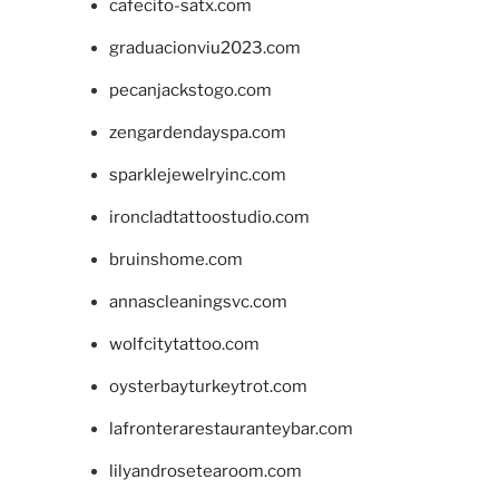
cafecito-satx.com
graduacionviu2023.com
pecanjackstogo.com
zengardendayspa.com
sparklejewelryinc.com
ironcladtattoostudio.com
bruinshome.com
annascleaningsvc.com
wolfcitytattoo.com
oysterbayturkeytrot.com
lafronterarestauranteybar.com
lilyandrosetearoom.com