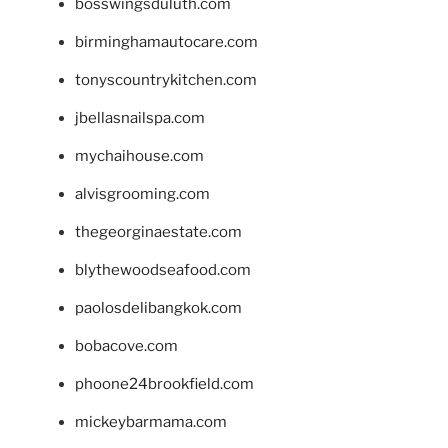
bosswingsduluth.com
birminghamautocare.com
tonyscountrykitchen.com
jbellasnailspa.com
mychaihouse.com
alvisgrooming.com
thegeorginaestate.com
blythewoodseafood.com
paolosdelibangkok.com
bobacove.com
phoone24brookfield.com
mickeybarmama.com