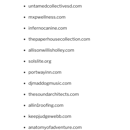
untamedcollectivesd.com
mxpwellness.com
infernocanine.com
thepaperhousecollection.com
allisonwillisholley.com
solslite.org
portwayinn.com
djmaddogmusic.com
thesoundarchitects.com
allin1roofing.com
keepjudgewebb.com
anatomyofadventure.com