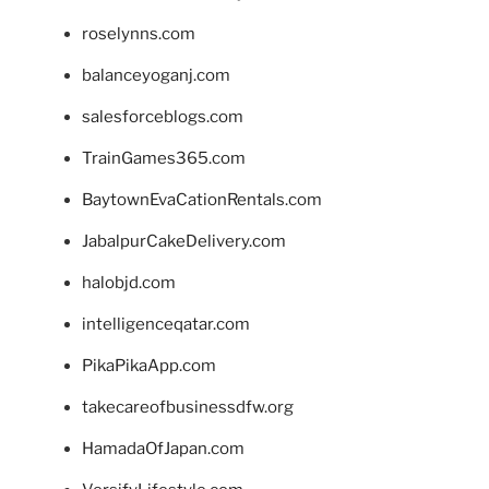
roselynns.com
balanceyoganj.com
salesforceblogs.com
TrainGames365.com
BaytownEvaCationRentals.com
JabalpurCakeDelivery.com
halobjd.com
intelligenceqatar.com
PikaPikaApp.com
takecareofbusinessdfw.org
HamadaOfJapan.com