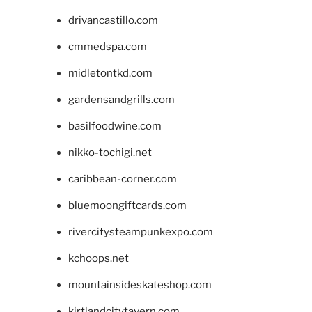
drivancastillo.com
cmmedspa.com
midletontkd.com
gardensandgrills.com
basilfoodwine.com
nikko-tochigi.net
caribbean-corner.com
bluemoongiftcards.com
rivercitysteampunkexpo.com
kchoops.net
mountainsideskateshop.com
kirtlandcitytavern.com