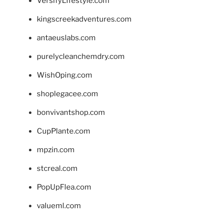
VersifyLifestyle.com
kingscreekadventures.com
antaeuslabs.com
purelycleanchemdry.com
WishOping.com
shoplegacee.com
bonvivantshop.com
CupPlante.com
mpzin.com
stcreal.com
PopUpFlea.com
valueml.com