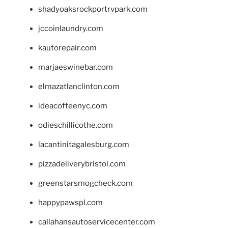
shadyoaksrockportrvpark.com
jccoinlaundry.com
kautorepair.com
marjaeswinebar.com
elmazatlanclinton.com
ideacoffeenyc.com
odieschillicothe.com
lacantinitagalesburg.com
pizzadeliverybristol.com
greenstarsmogcheck.com
happypawspl.com
callahansautoservicecenter.com