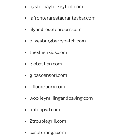
oysterbayturkeytrot.com
lafronterarestauranteybar.com
lilyandrosetearoom.com
olivesburgberrypatch.com
theslushkids.com
giobastian.com
glpascensori.com
rifloorepoxy.com
woolleymillingandpaving.com
uptonpvd.com
2troublegrill.com
casateranga.com