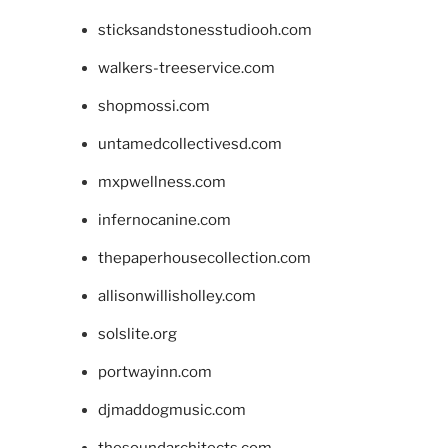
sticksandstonesstudiooh.com
walkers-treeservice.com
shopmossi.com
untamedcollectivesd.com
mxpwellness.com
infernocanine.com
thepaperhousecollection.com
allisonwillisholley.com
solslite.org
portwayinn.com
djmaddogmusic.com
thesoundarchitects.com