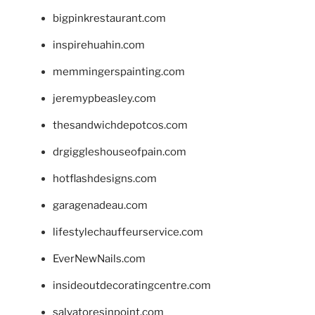
bigpinkrestaurant.com
inspirehuahin.com
memmingerspainting.com
jeremypbeasley.com
thesandwichdepotcos.com
drgiggleshouseofpain.com
hotflashdesigns.com
garagenadeau.com
lifestylechauffeurservice.com
EverNewNails.com
insideoutdecoratingcentre.com
salvatoresinpoint.com