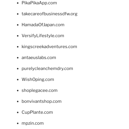
PikaPikaApp.com
takecareofbusinessdfw.org
HamadaOfJapan.com
VersifyLifestyle.com
kingscreekadventures.com
antaeuslabs.com
purelycleanchemdry.com
WishOping.com
shoplegacee.com
bonvivantshop.com
CupPlante.com
mpzin.com