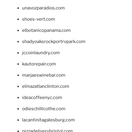
unavozparadios.com
shoes-vert.com
elbotanicopanama.com
shadyoaksrockportrvpark.com
jccoinlaundry.com
kautorepair.com
marjaeswinebar.com
elmazatlanclinton.com
ideacoffeenyc.com
odieschillicothe.com
lacantinitagalesburg.com
pizzadeliverybristol.com