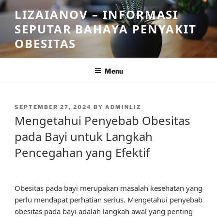
Skip
LIZAIANOV – INFORMASI
to
SEPUTAR BAHAYA PENYAKIT
content
OBESITAS
Menu
POSTED
SEPTEMBER 27, 2024
BY
ADMINLIZ
ON
Mengetahui Penyebab Obesitas
pada Bayi untuk Langkah
Pencegahan yang Efektif
Obesitas pada bayi merupakan masalah kesehatan yang
perlu mendapat perhatian serius. Mengetahui penyebab
obesitas pada bayi adalah langkah awal yang penting