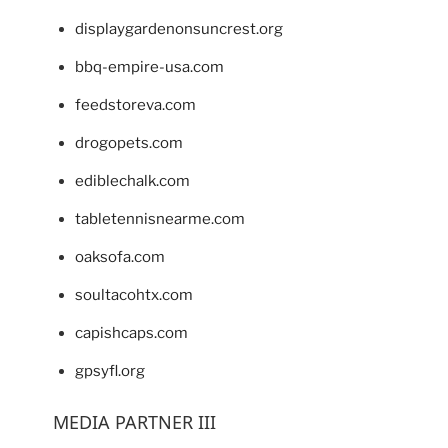
displaygardenonsuncrest.org
bbq-empire-usa.com
feedstoreva.com
drogopets.com
ediblechalk.com
tabletennisnearme.com
oaksofa.com
soultacohtx.com
capishcaps.com
gpsyfl.org
MEDIA PARTNER III