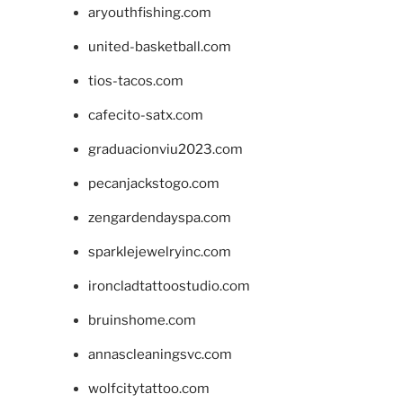
aryouthfishing.com
united-basketball.com
tios-tacos.com
cafecito-satx.com
graduacionviu2023.com
pecanjackstogo.com
zengardendayspa.com
sparklejewelryinc.com
ironcladtattoostudio.com
bruinshome.com
annascleaningsvc.com
wolfcitytattoo.com