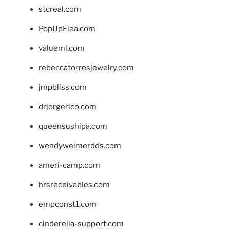
stcreal.com
PopUpFlea.com
valueml.com
rebeccatorresjewelry.com
jmpbliss.com
drjorgerico.com
queensushipa.com
wendyweimerdds.com
ameri-camp.com
hrsreceivables.com
empconst1.com
cinderella-support.com