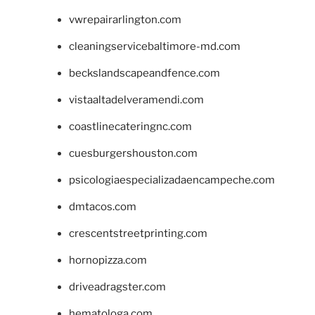
vwrepairarlington.com
cleaningservicebaltimore-md.com
beckslandscapeandfence.com
vistaaltadelveramendi.com
coastlinecateringnc.com
cuesburgershouston.com
psicologiaespecializadaencampeche.com
dmtacos.com
crescentstreetprinting.com
hornopizza.com
driveadragster.com
hematologa.com