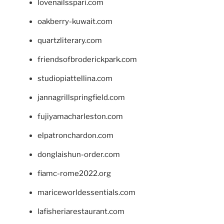
lovenailsspari.com
oakberry-kuwait.com
quartzliterary.com
friendsofbroderickpark.com
studiopiattellina.com
jannagrillspringfield.com
fujiyamacharleston.com
elpatronchardon.com
donglaishun-order.com
fiamc-rome2022.org
mariceworldessentials.com
lafisheriarestaurant.com