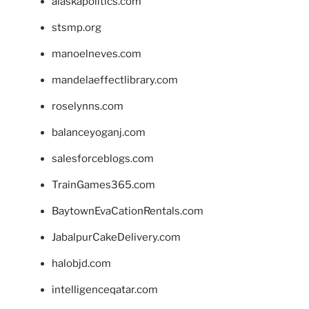
alaskapolitics.com
stsmp.org
manoelneves.com
mandelaeffectlibrary.com
roselynns.com
balanceyoganj.com
salesforceblogs.com
TrainGames365.com
BaytownEvaCationRentals.com
JabalpurCakeDelivery.com
halobjd.com
intelligenceqatar.com