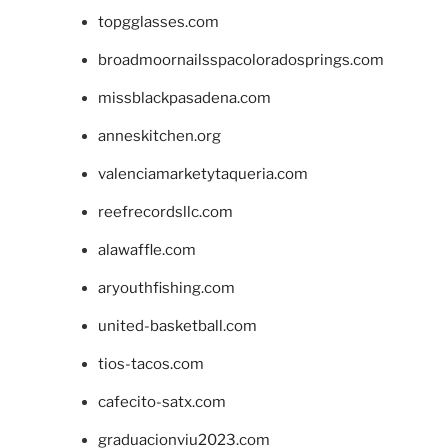
topgglasses.com
broadmoornailsspacoloradosprings.com
missblackpasadena.com
anneskitchen.org
valenciamarketytaqueria.com
reefrecordsllc.com
alawaffle.com
aryouthfishing.com
united-basketball.com
tios-tacos.com
cafecito-satx.com
graduacionviu2023.com