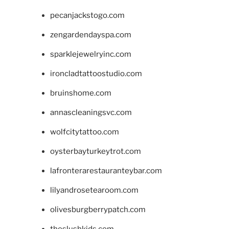
pecanjackstogo.com
zengardendayspa.com
sparklejewelryinc.com
ironcladtattoostudio.com
bruinshome.com
annascleaningsvc.com
wolfcitytattoo.com
oysterbayturkeytrot.com
lafronterarestauranteybar.com
lilyandrosetearoom.com
olivesburgberrypatch.com
theslushkids.com