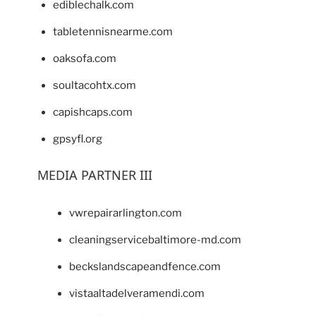
ediblechalk.com
tabletennisnearme.com
oaksofa.com
soultacohtx.com
capishcaps.com
gpsyfl.org
MEDIA PARTNER III
vwrepairarlington.com
cleaningservicebaltimore-md.com
beckslandscapeandfence.com
vistaaltadelveramendi.com