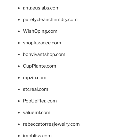
antaeuslabs.com
purelycleanchemdry.com
WishOping.com
shoplegacee.com
bonvivantshop.com
CupPlante.com
mpzin.com
stcreal.com
PopUpFlea.com
valueml.com
rebeccatorresjewelry.com
jmpbliss.com