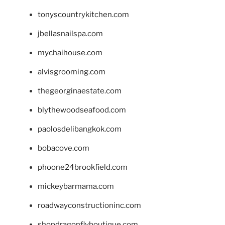
tonyscountrykitchen.com
jbellasnailspa.com
mychaihouse.com
alvisgrooming.com
thegeorginaestate.com
blythewoodseafood.com
paolosdelibangkok.com
bobacove.com
phoone24brookfield.com
mickeybarmama.com
roadwayconstructioninc.com
shopdragonflyboutique.com