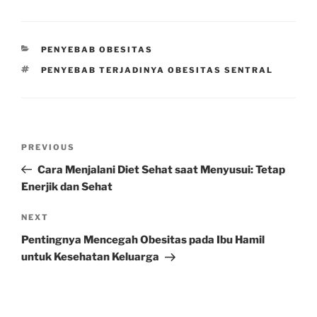
CATEGORIES
PENYEBAB OBESITAS
TAGS
PENYEBAB TERJADINYA OBESITAS SENTRAL
Post
Previous
PREVIOUS
navigation
Post
Cara Menjalani Diet Sehat saat Menyusui: Tetap
Enerjik dan Sehat
Next
NEXT
Post
Pentingnya Mencegah Obesitas pada Ibu Hamil
untuk Kesehatan Keluarga