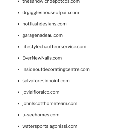
thesandwichdepotcos.com
drgiggleshouseofpain.com
hotflashdesigns.com
garagenadeau.com
lifestylechauffeurservice.com
EverNewNails.com
insideoutdecoratingcentre.com
salvatoresinpoint.com
jovialfloralco.com
johnlscotthometeam.com
u-seehomes.com
watersportslagonissi.com