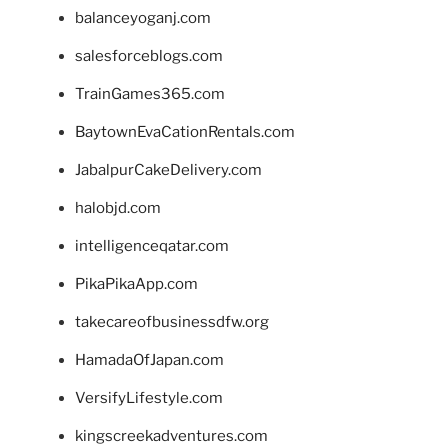
balanceyoganj.com
salesforceblogs.com
TrainGames365.com
BaytownEvaCationRentals.com
JabalpurCakeDelivery.com
halobjd.com
intelligenceqatar.com
PikaPikaApp.com
takecareofbusinessdfw.org
HamadaOfJapan.com
VersifyLifestyle.com
kingscreekadventures.com