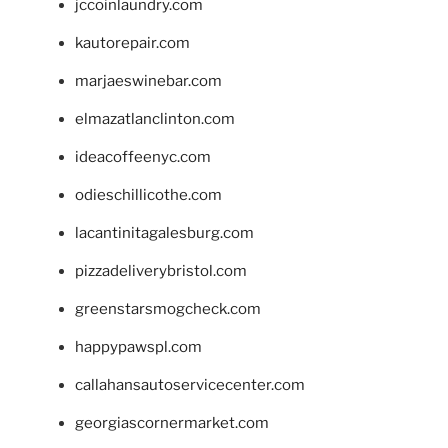
jccoinlaundry.com
kautorepair.com
marjaeswinebar.com
elmazatlanclinton.com
ideacoffeenyc.com
odieschillicothe.com
lacantinitagalesburg.com
pizzadeliverybristol.com
greenstarsmogcheck.com
happypawspl.com
callahansautoservicecenter.com
georgiascornermarket.com