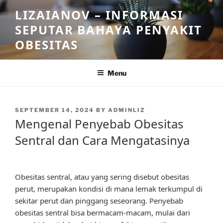
Skip
LIZAIANOV – INFORMASI
to
SEPUTAR BAHAYA PENYAKIT
content
OBESITAS
Menu
POSTED
SEPTEMBER 14, 2024
BY
ADMINLIZ
ON
Mengenal Penyebab Obesitas
Sentral dan Cara Mengatasinya
Obesitas sentral, atau yang sering disebut obesitas
perut, merupakan kondisi di mana lemak terkumpul di
sekitar perut dan pinggang seseorang. Penyebab
obesitas sentral bisa bermacam-macam, mulai dari