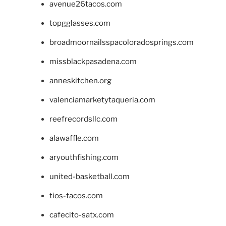
avenue26tacos.com
topgglasses.com
broadmoornailsspacoloradosprings.com
missblackpasadena.com
anneskitchen.org
valenciamarketytaqueria.com
reefrecordsllc.com
alawaffle.com
aryouthfishing.com
united-basketball.com
tios-tacos.com
cafecito-satx.com