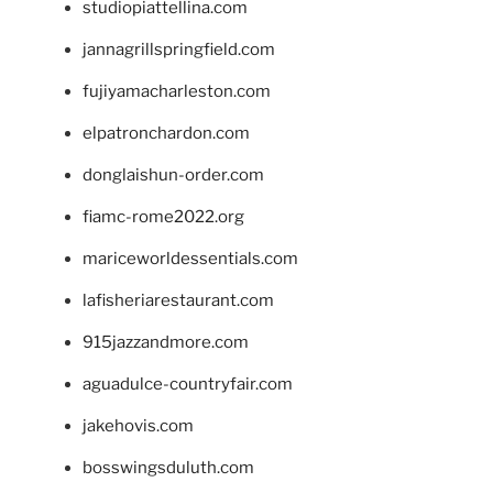
studiopiattellina.com
jannagrillspringfield.com
fujiyamacharleston.com
elpatronchardon.com
donglaishun-order.com
fiamc-rome2022.org
mariceworldessentials.com
lafisheriarestaurant.com
915jazzandmore.com
aguadulce-countryfair.com
jakehovis.com
bosswingsduluth.com