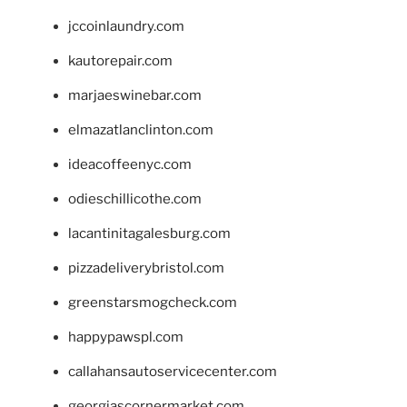
jccoinlaundry.com
kautorepair.com
marjaeswinebar.com
elmazatlanclinton.com
ideacoffeenyc.com
odieschillicothe.com
lacantinitagalesburg.com
pizzadeliverybristol.com
greenstarsmogcheck.com
happypawspl.com
callahansautoservicecenter.com
georgiascornermarket.com