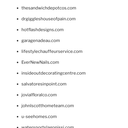
thesandwichdepotcos.com
drgiggleshouseofpain.com
hotflashdesigns.com
garagenadeau.com
lifestylechauffeurservice.com
EverNewNails.com
insideoutdecoratingcentre.com
salvatoresinpoint.com
jovialfloralco.com
johnlscotthometeam.com
u-seehomes.com
watersportslagonissi.com