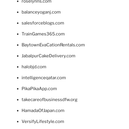
roselynns.com
balanceyoganj.com
salesforceblogs.com
TrainGames365.com
BaytownEvaCationRentals.com
JabalpurCakeDelivery.com
halobjd.com
intelligenceqatar.com
PikaPikaApp.com
takecareofbusinessdfw.org
HamadaOfJapan.com
VersifyLifestyle.com