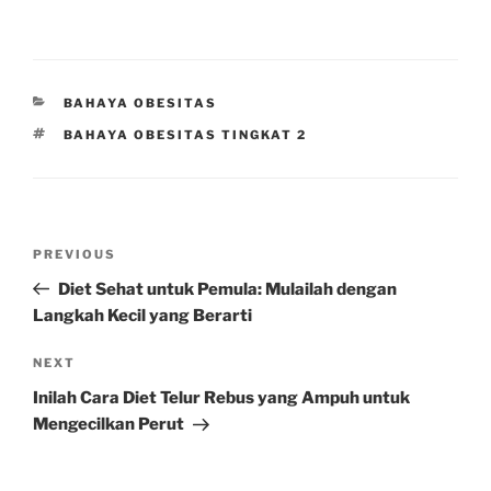
CATEGORIES
BAHAYA OBESITAS
TAGS
BAHAYA OBESITAS TINGKAT 2
Post
Previous
PREVIOUS
navigation
Post
Diet Sehat untuk Pemula: Mulailah dengan
Langkah Kecil yang Berarti
Next
NEXT
Post
Inilah Cara Diet Telur Rebus yang Ampuh untuk
Mengecilkan Perut