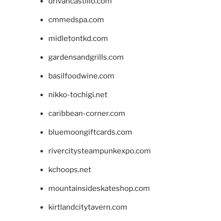
drivancastillo.com
cmmedspa.com
midletontkd.com
gardensandgrills.com
basilfoodwine.com
nikko-tochigi.net
caribbean-corner.com
bluemoongiftcards.com
rivercitysteampunkexpo.com
kchoops.net
mountainsideskateshop.com
kirtlandcitytavern.com