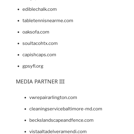
ediblechalk.com
tabletennisnearme.com
oaksofa.com
soultacohtx.com
capishcaps.com
gpsyfl.org
MEDIA PARTNER III
vwrepairarlington.com
cleaningservicebaltimore-md.com
beckslandscapeandfence.com
vistaaltadelveramendi.com