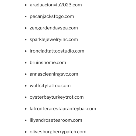
graduacionviu2023.com
pecanjackstogo.com
zengardendayspa.com
sparklejewelryinc.com
ironcladtattoostudio.com
bruinshome.com
annascleaningsvc.com
wolfcitytattoo.com
oysterbayturkeytrot.com
lafronterarestauranteybar.com
lilyandrosetearoom.com
olivesburgberrypatch.com