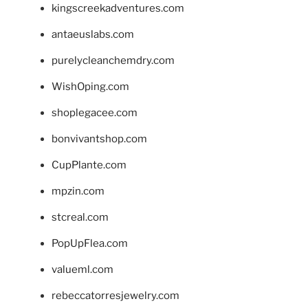
kingscreekadventures.com
antaeuslabs.com
purelycleanchemdry.com
WishOping.com
shoplegacee.com
bonvivantshop.com
CupPlante.com
mpzin.com
stcreal.com
PopUpFlea.com
valueml.com
rebeccatorresjewelry.com