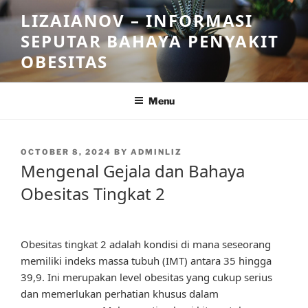
Skip
LIZAIANOV – INFORMASI
to
SEPUTAR BAHAYA PENYAKIT
content
OBESITAS
Menu
POSTED
OCTOBER 8, 2024
BY
ADMINLIZ
ON
Mengenal Gejala dan Bahaya
Obesitas Tingkat 2
Obesitas tingkat 2 adalah kondisi di mana seseorang
memiliki indeks massa tubuh (IMT) antara 35 hingga
39,9. Ini merupakan level obesitas yang cukup serius
dan memerlukan perhatian khusus dalam