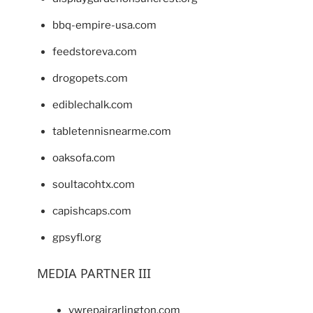
bbq-empire-usa.com
feedstoreva.com
drogopets.com
ediblechalk.com
tabletennisnearme.com
oaksofa.com
soultacohtx.com
capishcaps.com
gpsyfl.org
MEDIA PARTNER III
vwrepairarlington.com