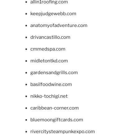
allin1roofing.com
keepjudgewebb.com
anatomyofadventure.com
drivancastillo.com
cmmedspa.com
midletontkd.com
gardensandgrills.com
basilfoodwine.com
nikko-tochigi.net
caribbean-corner.com
bluemoongiftcards.com
rivercitysteampunkexpo.com