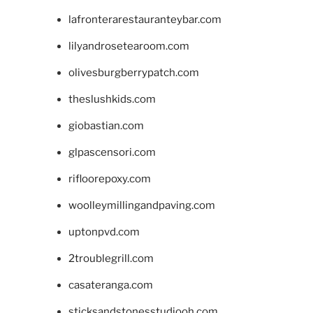
lafronterarestauranteybar.com
lilyandrosetearoom.com
olivesburgberrypatch.com
theslushkids.com
giobastian.com
glpascensori.com
rifloorepoxy.com
woolleymillingandpaving.com
uptonpvd.com
2troublegrill.com
casateranga.com
sticksandstonesstudiooh.com