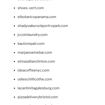
shoes-vert.com
elbotanicopanama.com
shadyoaksrockportrvpark.com
jccoinlaundry.com
kautorepair.com
marjaeswinebar.com
elmazatlanclinton.com
ideacoffeenyc.com
odieschillicothe.com
lacantinitagalesburg.com
pizzadeliverybristol.com