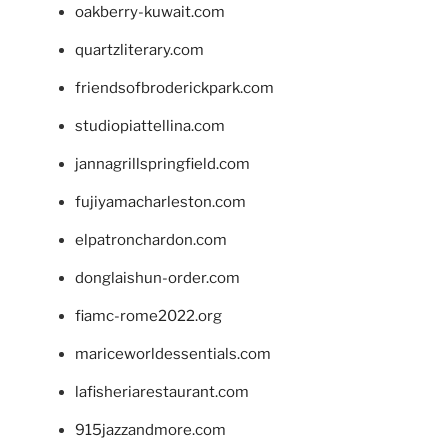
oakberry-kuwait.com
quartzliterary.com
friendsofbroderickpark.com
studiopiattellina.com
jannagrillspringfield.com
fujiyamacharleston.com
elpatronchardon.com
donglaishun-order.com
fiamc-rome2022.org
mariceworldessentials.com
lafisheriarestaurant.com
915jazzandmore.com