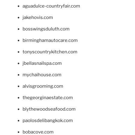
aguadulce-countryfair.com
jakehovis.com
bosswingsduluth.com
birminghamautocare.com
tonyscountrykitchen.com
jbellasnailspa.com
mychaihouse.com
alvisgrooming.com
thegeorginaestate.com
blythewoodseafood.com
paolosdelibangkok.com
bobacove.com