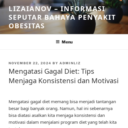
Skip
LIZAIANOV – INFORMASI
to
SEPUTAR BAHAYA PENYAKIT
content
OBESITAS
Menu
POSTED
NOVEMBER 22, 2024
BY
ADMINLIZ
ON
Mengatasi Gagal Diet: Tips
Menjaga Konsistensi dan Motivasi
Mengatasi gagal diet memang bisa menjadi tantangan
besar bagi banyak orang. Namun, hal ini sebenarnya
bisa diatasi asalkan kita menjaga konsistensi dan
motivasi dalam menjalani program diet yang telah kita