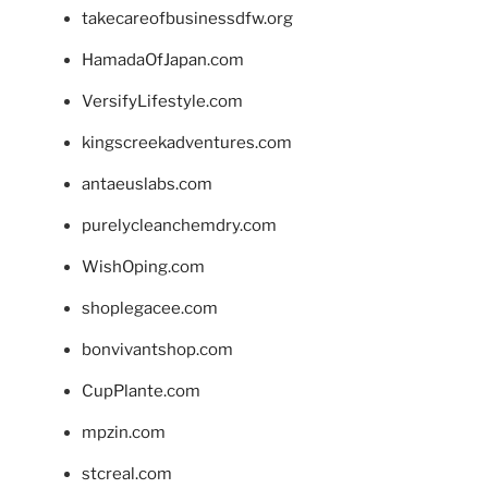
takecareofbusinessdfw.org
HamadaOfJapan.com
VersifyLifestyle.com
kingscreekadventures.com
antaeuslabs.com
purelycleanchemdry.com
WishOping.com
shoplegacee.com
bonvivantshop.com
CupPlante.com
mpzin.com
stcreal.com