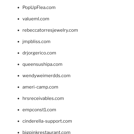
PopUpFlea.com
valueml.com
rebeccatorresjewelry.com
jmpbliss.com
drjorgerico.com
queensushipa.com
wendyweimerdds.com
ameri-camp.com
hrsreceivables.com
empconst1.com
cinderella-support.com
bigpinkrestaurant.com