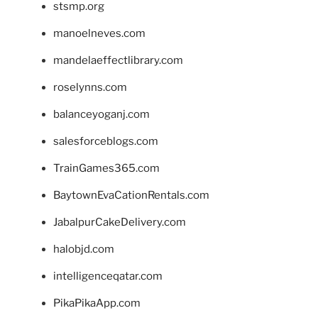
stsmp.org
manoelneves.com
mandelaeffectlibrary.com
roselynns.com
balanceyoganj.com
salesforceblogs.com
TrainGames365.com
BaytownEvaCationRentals.com
JabalpurCakeDelivery.com
halobjd.com
intelligenceqatar.com
PikaPikaApp.com