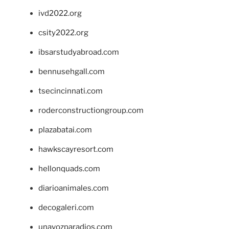
ivd2022.org
csity2022.org
ibsarstudyabroad.com
bennusehgall.com
tsecincinnati.com
roderconstructiongroup.com
plazabatai.com
hawkscayresort.com
hellonquads.com
diarioanimales.com
decogaleri.com
unavozparadios.com