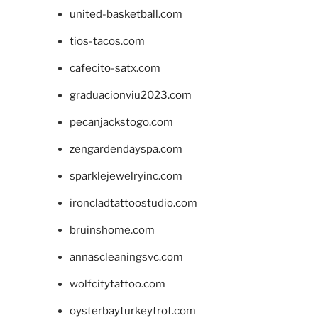
united-basketball.com
tios-tacos.com
cafecito-satx.com
graduacionviu2023.com
pecanjackstogo.com
zengardendayspa.com
sparklejewelryinc.com
ironcladtattoostudio.com
bruinshome.com
annascleaningsvc.com
wolfcitytattoo.com
oysterbayturkeytrot.com