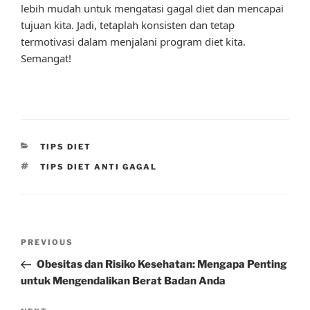
lebih mudah untuk mengatasi gagal diet dan mencapai
tujuan kita. Jadi, tetaplah konsisten dan tetap
termotivasi dalam menjalani program diet kita.
Semangat!
CATEGORIES
TIPS DIET
TAGS
TIPS DIET ANTI GAGAL
Post
Previous
PREVIOUS
navigation
Post
Obesitas dan Risiko Kesehatan: Mengapa Penting
untuk Mengendalikan Berat Badan Anda