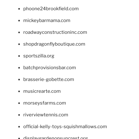
phoone24brookfield.com
mickeybarmama.com
roadwayconstructioninc.com
shopdragonflyboutique.com
sportszilla.org
batchprovisionsbar.com
brasserie-gobette.com
musicrearte.com
morseysfarms.com
riverviewtennis.com
official-kelly-toys-squishmallows.com
displaygardenonsuncrest.org