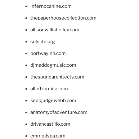
infernocanine.com
thepaperhousecollection.com
allisonwillisholley.com
solslite.org
portwayinn.com
djmaddogmusic.com
thesoundarchitects.com
allin1roofing.com
keepjudgewebb.com
anatomyofadventure.com
drivancastillo.com
cmmedspa.com