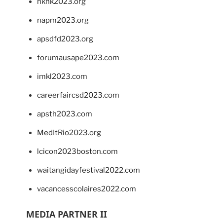
hkhk2023.org
napm2023.org
apsdfd2023.org
forumausape2023.com
imkl2023.com
careerfaircsd2023.com
apsth2023.com
MedItRio2023.org
lcicon2023boston.com
waitangidayfestival2022.com
vacancesscolaires2022.com
MEDIA PARTNER II