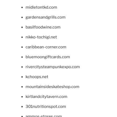
midletontkd.com
gardensandgrills.com
basilfoodwine.com
nikko-tochigi.net
caribbean-corner.com
bluemoongiftcards.com
rivercitysteampunkexpo.com
kchoops.net
mountainsideskateshop.com
kirtlandcitytavern.com
301nutritionspot.com
ammos-stores.com