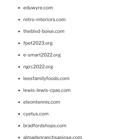
eduwyre.com
retro-interiors.com
theblvd-boise.com
fpet2023.org
e-smart2022.org
ngrc2022.org
leesfamilyfoods.com
lewis-lewis-cpas.com
eleontennis.com
cyetus.com
bradfordshops.com
almadenranchsanjose.com