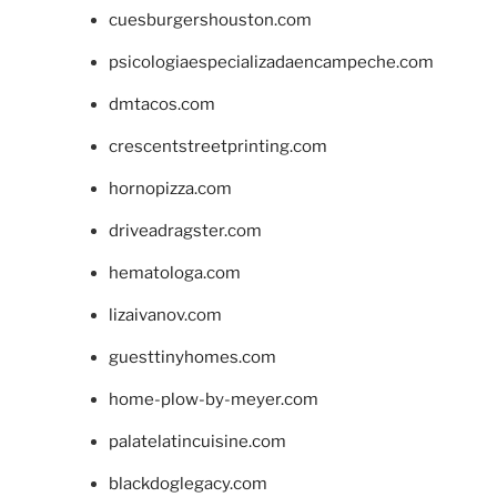
cuesburgershouston.com
psicologiaespecializadaencampeche.com
dmtacos.com
crescentstreetprinting.com
hornopizza.com
driveadragster.com
hematologa.com
lizaivanov.com
guesttinyhomes.com
home-plow-by-meyer.com
palatelatincuisine.com
blackdoglegacy.com