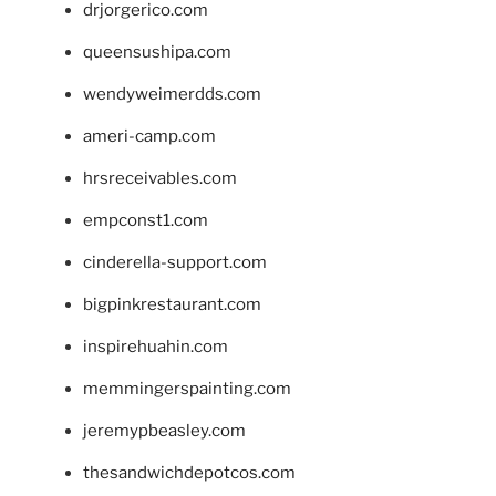
drjorgerico.com
queensushipa.com
wendyweimerdds.com
ameri-camp.com
hrsreceivables.com
empconst1.com
cinderella-support.com
bigpinkrestaurant.com
inspirehuahin.com
memmingerspainting.com
jeremypbeasley.com
thesandwichdepotcos.com