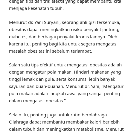
dengan tips dan trik efektif yang dapat membantu kita
menjaga kesehatan tubuh.
Menurut dr. Yani Suryani, seorang ahli gizi terkemuka,
obesitas dapat meningkatkan risiko penyakit jantung,
diabetes, dan berbagai penyakit kronis lainnya. Oleh
karena itu, penting bagi kita untuk segera mengatasi
masalah obesitas ini sebelum terlambat.
Salah satu tips efektif untuk mengatasi obesitas adalah
dengan mengatur pola makan. Hindari makanan yang
tinggi lemak dan gula, serta konsumsi lebih banyak
sayuran dan buah-buahan. Menurut dr. Yani, “Mengatur
pola makan adalah langkah awal yang sangat penting
dalam mengatasi obesitas.”
Selain itu, penting juga untuk rutin berolahraga.
Olahraga dapat membantu membakar kalori berlebih
dalam tubuh dan meningkatkan metabolisme. Menurut