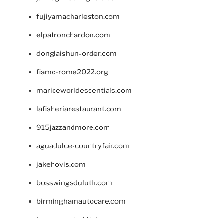
fujiyamacharleston.com
elpatronchardon.com
donglaishun-order.com
fiamc-rome2022.org
mariceworldessentials.com
lafisheriarestaurant.com
915jazzandmore.com
aguadulce-countryfair.com
jakehovis.com
bosswingsduluth.com
birminghamautocare.com