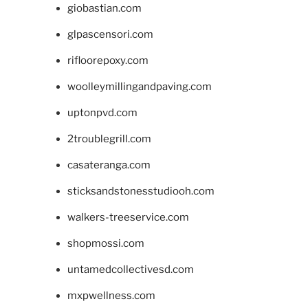
giobastian.com
glpascensori.com
rifloorepoxy.com
woolleymillingandpaving.com
uptonpvd.com
2troublegrill.com
casateranga.com
sticksandstonesstudiooh.com
walkers-treeservice.com
shopmossi.com
untamedcollectivesd.com
mxpwellness.com