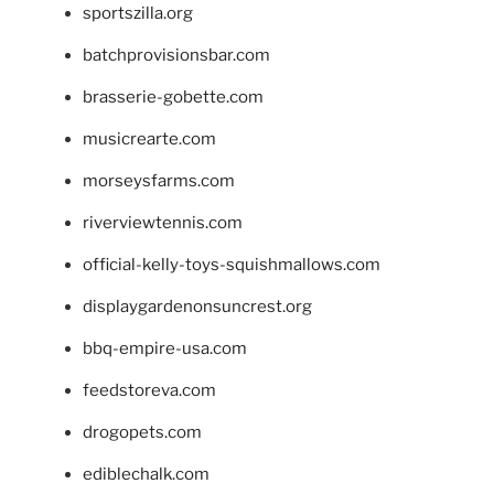
sportszilla.org
batchprovisionsbar.com
brasserie-gobette.com
musicrearte.com
morseysfarms.com
riverviewtennis.com
official-kelly-toys-squishmallows.com
displaygardenonsuncrest.org
bbq-empire-usa.com
feedstoreva.com
drogopets.com
ediblechalk.com