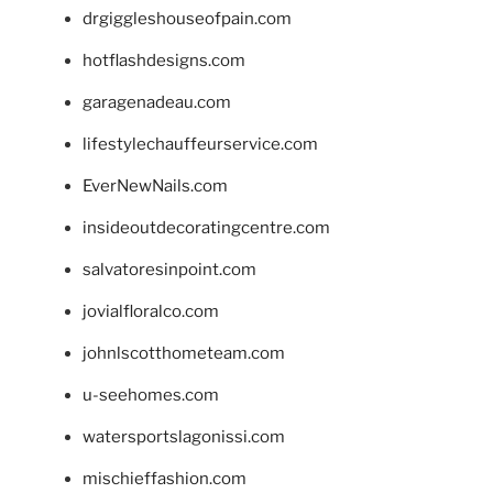
drgiggleshouseofpain.com
hotflashdesigns.com
garagenadeau.com
lifestylechauffeurservice.com
EverNewNails.com
insideoutdecoratingcentre.com
salvatoresinpoint.com
jovialfloralco.com
johnlscotthometeam.com
u-seehomes.com
watersportslagonissi.com
mischieffashion.com