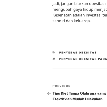
Jadi, jangan biarkan obesitas
mengubah gaya hidup menjadi 
Kesehatan adalah investasi ter
sendiri dan keluarga.
CATEGORIES
PENYEBAB OBESITAS
TAGS
PENYEBAB OBESITAS PAD
Post
Previous
PREVIOUS
navigation
Post
Tips Diet Tanpa Olahraga yang
Efektif dan Mudah Dilakukan