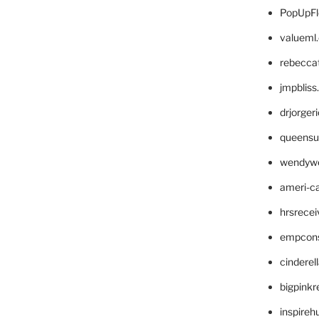
PopUpFl
valueml
rebecca
jmpblis
drjorger
queensu
wendyw
ameri-
hrsrece
empcon
cinderel
bigpinkr
inspireh