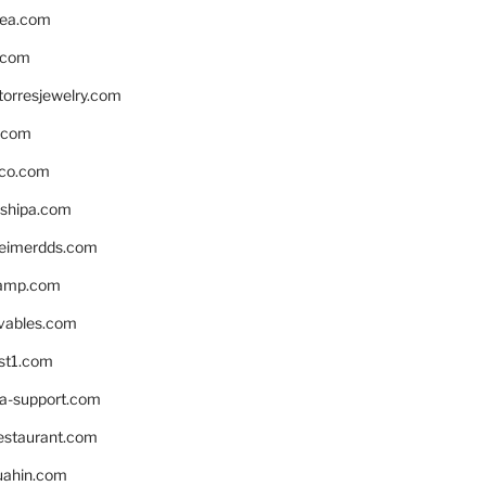
ea.com
.com
torresjewelry.com
s.com
ico.com
shipa.com
eimerdds.com
camp.com
ivables.com
st1.com
la-support.com
estaurant.com
uahin.com