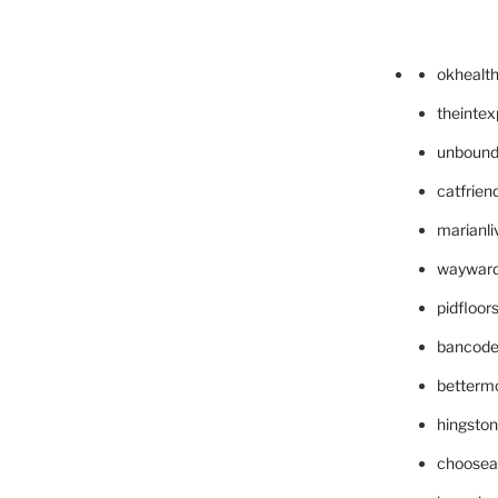
okhealt
theinte
unbound
catfrien
marianli
wayward
pidfloo
bancode
betterm
hingsto
choosea