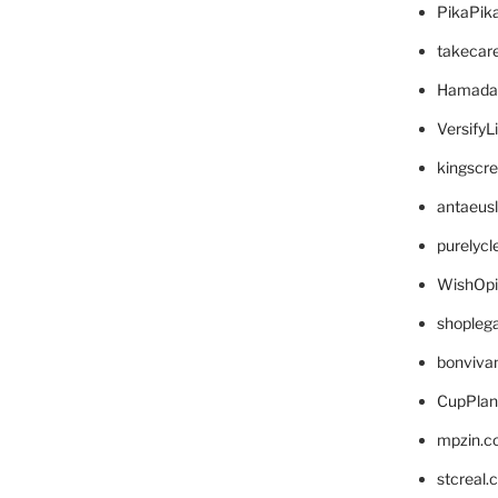
PikaPik
takecar
Hamada
VersifyL
kingscr
antaeus
purelyc
WishOp
shopleg
bonviva
CupPlan
mpzin.c
stcreal.