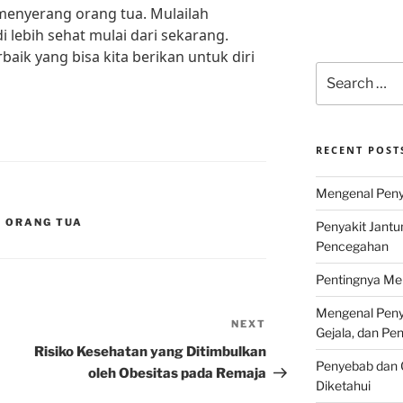
 menyerang orang tua. Mulailah
lebih sehat mulai dari sekarang.
baik yang bisa kita berikan untuk diri
Search
for:
RECENT POST
Mengenal Penya
A ORANG TUA
Penyakit Jantu
Pencegahan
Pentingnya Men
Mengenal Penya
NEXT
Next
Gejala, dan P
Post
Risiko Kesehatan yang Ditimbulkan
Penyebab dan G
oleh Obesitas pada Remaja
Diketahui