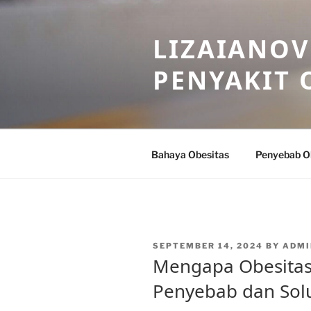
Skip
to
LIZAIANOV
content
PENYAKIT 
Bahaya Obesitas
Penyebab O
POSTED
SEPTEMBER 14, 2024
BY
ADMI
ON
Mengapa Obesitas
Penyebab dan Sol