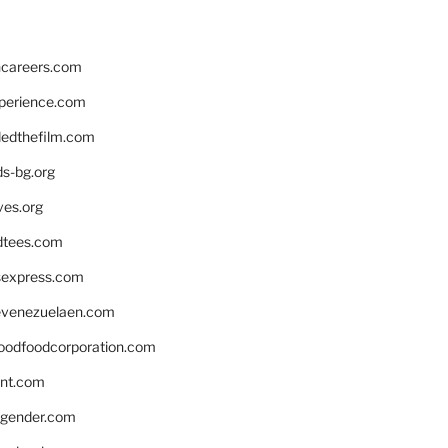
hcareers.com
xperience.com
edthefilm.com
ds-bg.org
ves.org
tees.com
rsexpress.com
venezuelaen.com
oodfoodcorporation.com
nnt.com
gender.com