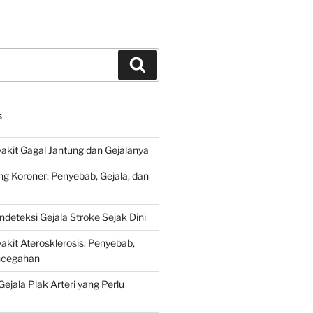
Search
S
kit Gagal Jantung dan Gejalanya
ng Koroner: Penyebab, Gejala, dan
deteksi Gejala Stroke Sejak Dini
kit Aterosklerosis: Penyebab,
encegahan
ejala Plak Arteri yang Perlu