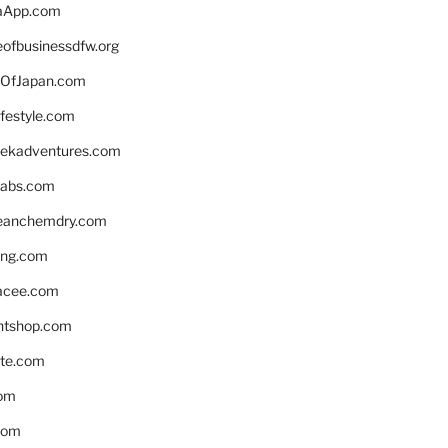
aApp.com
eofbusinessdfw.org
OfJapan.com
ifestyle.com
eekadventures.com
labs.com
leanchemdry.com
ing.com
acee.com
ntshop.com
te.com
om
com