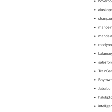
hoverbo
alaskapo
stsmp.o
manoel
mandelae
roselyn
balance
salesfo
TrainG
Baytown
Jabalpu
halobjd
intellig