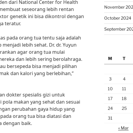
den dari National Center for Health
November 20
sa membuat seseorang lebih rentan
tor genetik ini bisa dikontrol dengan
October 2024
a teratur.
September 20
as pada orang tua tentu saja adalah
enjadi lebih sehat. Dr. dr. Yuyun
ankan agar orang tua mulai
M
T
reka dan lebih sering berolahraga.
atau bersepeda bisa menjadi pilihan
ak dan kalori yang berlebihan,”
3
4
10
11
an dokter spesialis gizi untuk
17
18
pola makan yang sehat dan sesuai
24
25
ngan perubahan gaya hidup yang
 pada orang tua bisa diatasi dan
31
a dengan baik.
« Mar