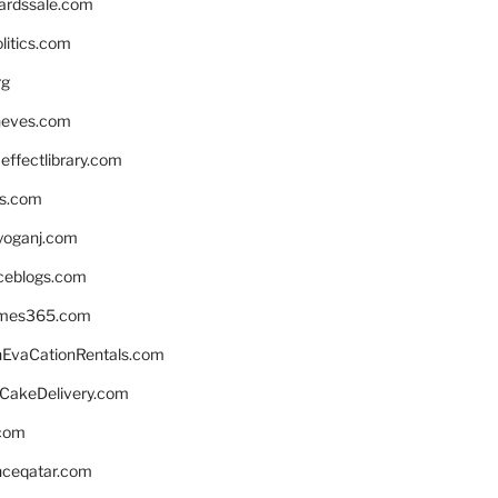
ardssale.com
litics.com
rg
neves.com
ffectlibrary.com
ns.com
yoganj.com
rceblogs.com
ames365.com
EvaCationRentals.com
rCakeDelivery.com
.com
enceqatar.com