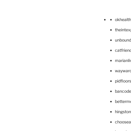
okhealt
theinte
unbound
catfrien
marianli
wayward
pidfloo
bancode
betterm
hingsto
choosea