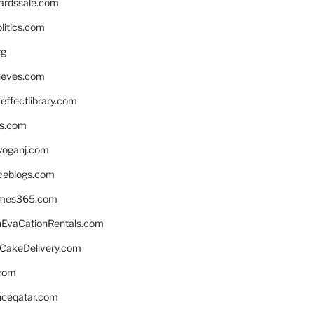
ardssale.com
litics.com
rg
neves.com
ffectlibrary.com
ns.com
yoganj.com
rceblogs.com
ames365.com
EvaCationRentals.com
rCakeDelivery.com
.com
enceqatar.com