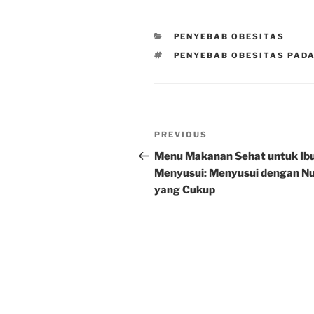
CATEGORIES
PENYEBAB OBESITAS
TAGS
PENYEBAB OBESITAS PAD
Post
Previous
PREVIOUS
navigation
Post
Menu Makanan Sehat untuk Ib
Menyusui: Menyusui dengan Nu
yang Cukup