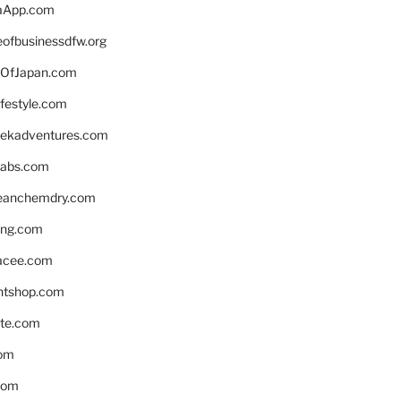
aApp.com
eofbusinessdfw.org
OfJapan.com
ifestyle.com
eekadventures.com
labs.com
leanchemdry.com
ing.com
acee.com
ntshop.com
te.com
om
com