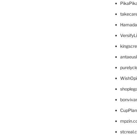
PikaPik
takecar
Hamada
VersifyL
kingscr
antaeus
purelyc
WishOp
shopleg
bonviva
CupPlan
mpzin.c
stcreal.