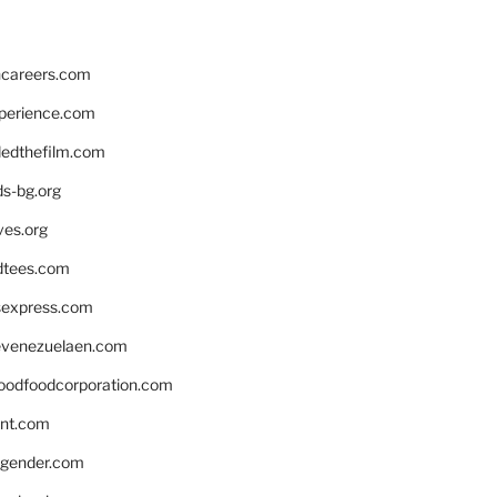
hcareers.com
xperience.com
edthefilm.com
ds-bg.org
ves.org
tees.com
rsexpress.com
venezuelaen.com
oodfoodcorporation.com
nnt.com
gender.com