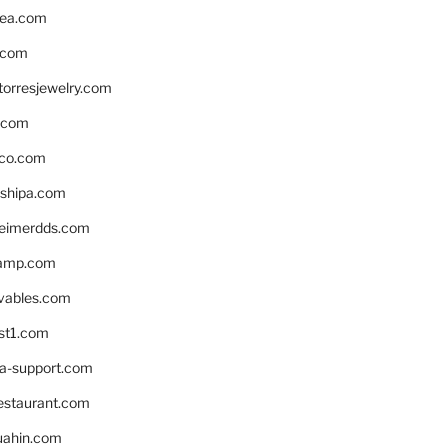
ea.com
.com
torresjewelry.com
s.com
ico.com
shipa.com
eimerdds.com
camp.com
ivables.com
st1.com
la-support.com
estaurant.com
uahin.com