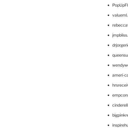
PopUpFl
valueml
rebecca
jmpblis
drjorger
queensu
wendyw
ameri-
hrsrece
empcon
cinderel
bigpinkr
inspireh