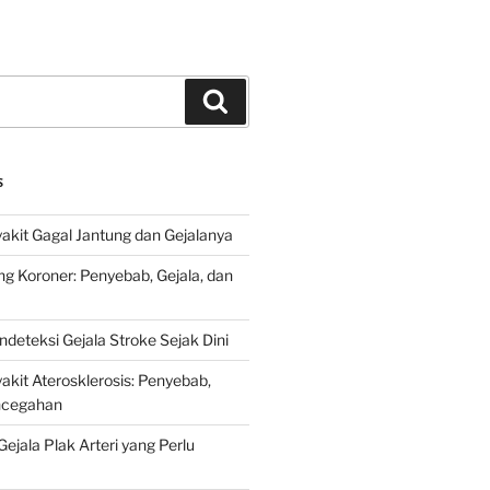
Search
S
kit Gagal Jantung dan Gejalanya
ng Koroner: Penyebab, Gejala, dan
deteksi Gejala Stroke Sejak Dini
kit Aterosklerosis: Penyebab,
encegahan
ejala Plak Arteri yang Perlu