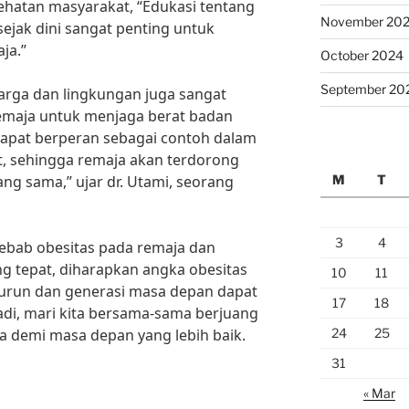
sehatan masyarakat, “Edukasi tentang
November 20
ejak dini sangat penting untuk
ja.”
October 2024
September 20
uarga dan lingkungan juga sangat
maja untuk menjaga berat badan
 dapat berperan sebagai contoh dalam
, sehingga remaja akan terdorong
M
T
ng sama,” ujar dr. Utami, seorang
3
4
bab obesitas pada remaja dan
ng tepat, diharapkan angka obesitas
10
11
urun dan generasi masa depan dapat
17
18
Jadi, mari kita bersama-sama berjuang
24
25
a demi masa depan yang lebih baik.
31
« Mar