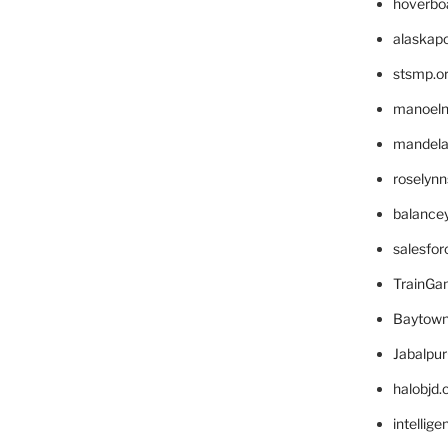
hoverbo
alaskapo
stsmp.o
manoel
mandelae
roselyn
balance
salesfo
TrainG
Baytown
Jabalpu
halobjd
intellig