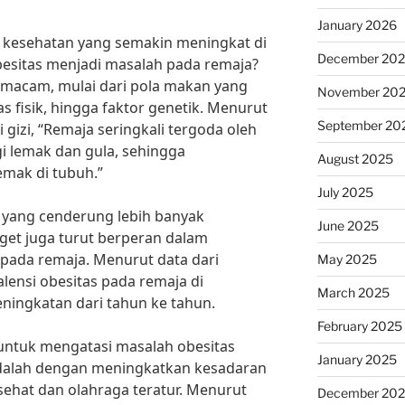
January 2026
kesehatan yang semakin meningkat di
December 20
esitas menjadi masalah pada remaja?
macam, mulai dari pola makan yang
November 20
as fisik, hingga faktor genetik. Menurut
September 20
i gizi, “Remaja seringkali tergoda oleh
gi lemak dan gula, sehingga
August 2025
ak di tubuh.”
July 2025
n yang cenderung lebih banyak
June 2025
dget juga turut berperan dalam
 pada remaja. Menurut data dari
May 2025
lensi obesitas pada remaja di
March 2025
ningkatan dari tahun ke tahun.
February 2025
 untuk mengatasi masalah obesitas
January 2025
adalah dengan meningkatkan kesadaran
ehat dan olahraga teratur. Menurut
December 20