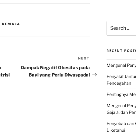
Search
A REMAJA
for:
RECENT POST
NEXT
Next
Mengenal Penya
Post
u
Dampak Negatif Obesitas pada
trisi
Bayi yang Perlu Diwaspadai
Penyakit Jantu
Pencegahan
Pentingnya Men
Mengenal Penya
Gejala, dan P
Penyebab dan G
Diketahui