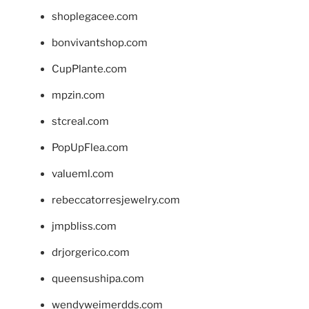
shoplegacee.com
bonvivantshop.com
CupPlante.com
mpzin.com
stcreal.com
PopUpFlea.com
valueml.com
rebeccatorresjewelry.com
jmpbliss.com
drjorgerico.com
queensushipa.com
wendyweimerdds.com