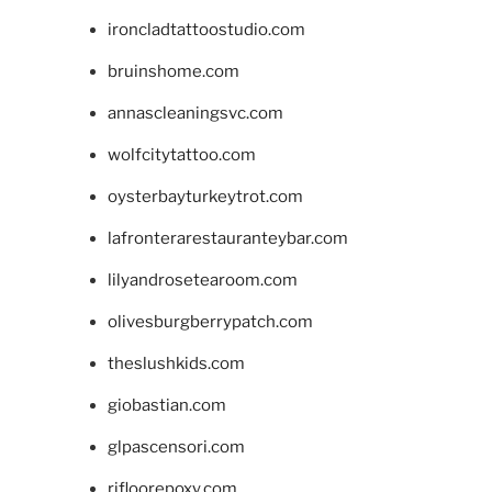
ironcladtattoostudio.com
bruinshome.com
annascleaningsvc.com
wolfcitytattoo.com
oysterbayturkeytrot.com
lafronterarestauranteybar.com
lilyandrosetearoom.com
olivesburgberrypatch.com
theslushkids.com
giobastian.com
glpascensori.com
rifloorepoxy.com