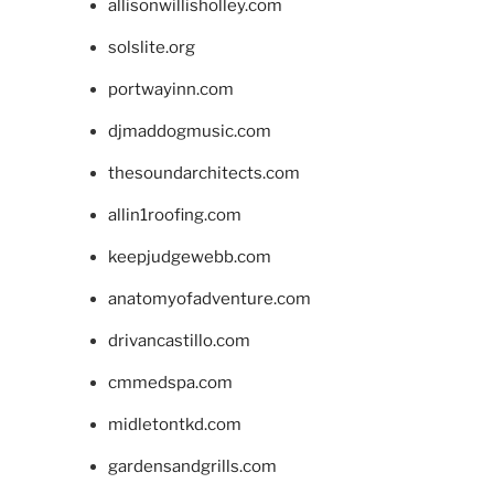
allisonwillisholley.com
solslite.org
portwayinn.com
djmaddogmusic.com
thesoundarchitects.com
allin1roofing.com
keepjudgewebb.com
anatomyofadventure.com
drivancastillo.com
cmmedspa.com
midletontkd.com
gardensandgrills.com