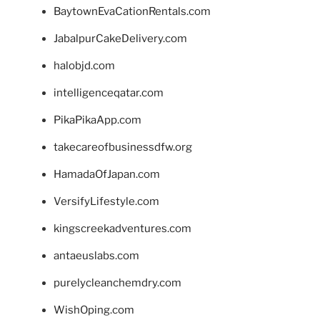
BaytownEvaCationRentals.com
JabalpurCakeDelivery.com
halobjd.com
intelligenceqatar.com
PikaPikaApp.com
takecareofbusinessdfw.org
HamadaOfJapan.com
VersifyLifestyle.com
kingscreekadventures.com
antaeuslabs.com
purelycleanchemdry.com
WishOping.com