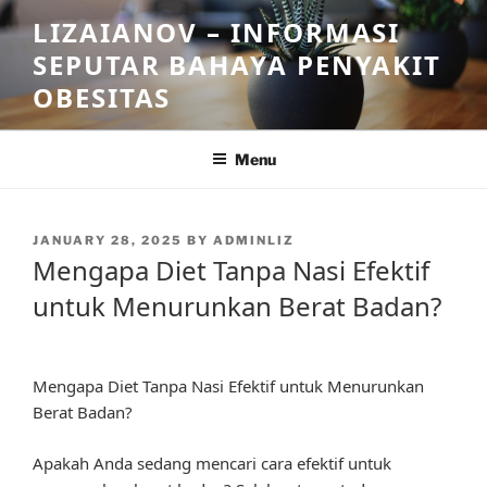
Skip
LIZAIANOV – INFORMASI
to
SEPUTAR BAHAYA PENYAKIT
content
OBESITAS
Menu
POSTED
JANUARY 28, 2025
BY
ADMINLIZ
ON
Mengapa Diet Tanpa Nasi Efektif
untuk Menurunkan Berat Badan?
Mengapa Diet Tanpa Nasi Efektif untuk Menurunkan
Berat Badan?
Apakah Anda sedang mencari cara efektif untuk