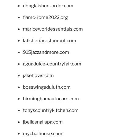
donglaishun-order.com
fiamc-rome2022.org
mariceworldessentials.com
lafisheriarestaurant.com
915jazzandmore.com
aguadulce-countryfair.com
jakehovis.com
bosswingsduluth.com
birminghamautocare.com
tonyscountrykitchen.com
jbellasnailspa.com
mychaihouse.com