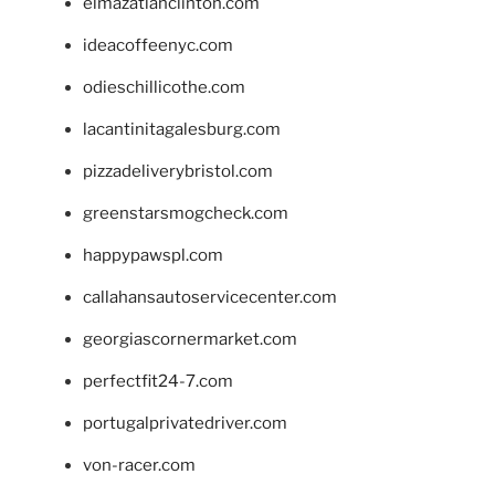
elmazatlanclinton.com
ideacoffeenyc.com
odieschillicothe.com
lacantinitagalesburg.com
pizzadeliverybristol.com
greenstarsmogcheck.com
happypawspl.com
callahansautoservicecenter.com
georgiascornermarket.com
perfectfit24-7.com
portugalprivatedriver.com
von-racer.com