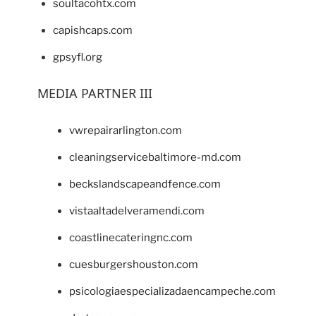
soultacohtx.com
capishcaps.com
gpsyfl.org
MEDIA PARTNER III
vwrepairarlington.com
cleaningservicebaltimore-md.com
beckslandscapeandfence.com
vistaaltadelveramendi.com
coastlinecateringnc.com
cuesburgershouston.com
psicologiaespecializadaencampeche.com