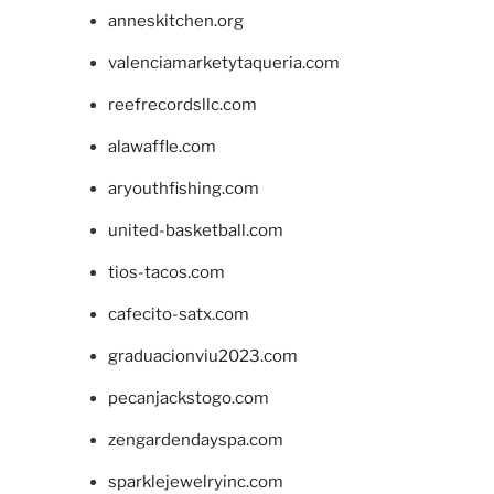
anneskitchen.org
valenciamarketytaqueria.com
reefrecordsllc.com
alawaffle.com
aryouthfishing.com
united-basketball.com
tios-tacos.com
cafecito-satx.com
graduacionviu2023.com
pecanjackstogo.com
zengardendayspa.com
sparklejewelryinc.com