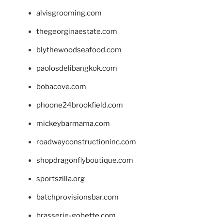
alvisgrooming.com
thegeorginaestate.com
blythewoodseafood.com
paolosdelibangkok.com
bobacove.com
phoone24brookfield.com
mickeybarmama.com
roadwayconstructioninc.com
shopdragonflyboutique.com
sportszilla.org
batchprovisionsbar.com
brasserie-gobette.com