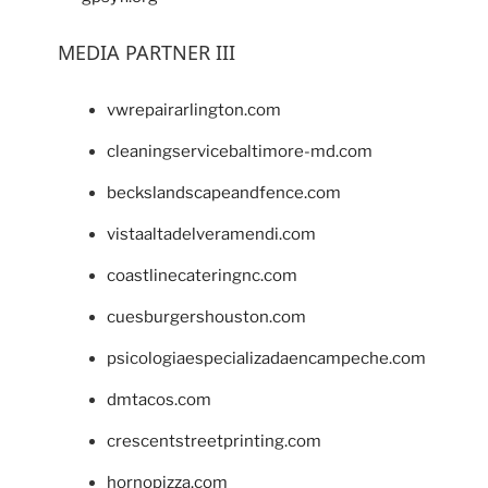
MEDIA PARTNER III
vwrepairarlington.com
cleaningservicebaltimore-md.com
beckslandscapeandfence.com
vistaaltadelveramendi.com
coastlinecateringnc.com
cuesburgershouston.com
psicologiaespecializadaencampeche.com
dmtacos.com
crescentstreetprinting.com
hornopizza.com