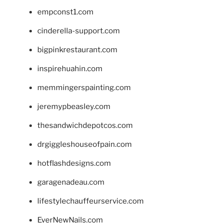
empconst1.com
cinderella-support.com
bigpinkrestaurant.com
inspirehuahin.com
memmingerspainting.com
jeremypbeasley.com
thesandwichdepotcos.com
drgiggleshouseofpain.com
hotflashdesigns.com
garagenadeau.com
lifestylechauffeurservice.com
EverNewNails.com