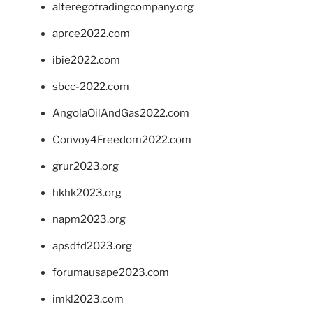
alteregotradingcompany.org
aprce2022.com
ibie2022.com
sbcc-2022.com
AngolaOilAndGas2022.com
Convoy4Freedom2022.com
grur2023.org
hkhk2023.org
napm2023.org
apsdfd2023.org
forumausape2023.com
imkl2023.com