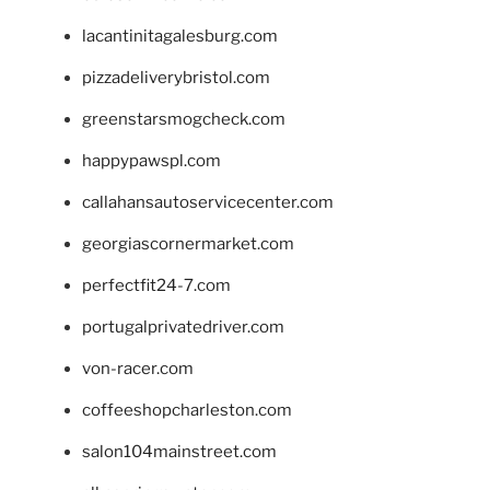
lacantinitagalesburg.com
pizzadeliverybristol.com
greenstarsmogcheck.com
happypawspl.com
callahansautoservicecenter.com
georgiascornermarket.com
perfectfit24-7.com
portugalprivatedriver.com
von-racer.com
coffeeshopcharleston.com
salon104mainstreet.com