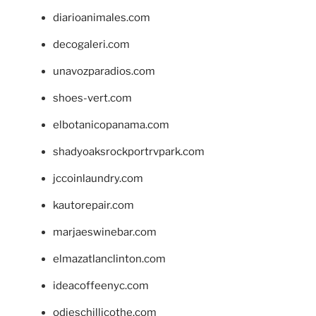
diarioanimales.com
decogaleri.com
unavozparadios.com
shoes-vert.com
elbotanicopanama.com
shadyoaksrockportrvpark.com
jccoinlaundry.com
kautorepair.com
marjaeswinebar.com
elmazatlanclinton.com
ideacoffeenyc.com
odieschillicothe.com