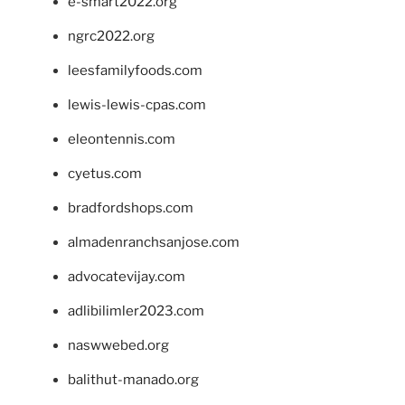
e-smart2022.org
ngrc2022.org
leesfamilyfoods.com
lewis-lewis-cpas.com
eleontennis.com
cyetus.com
bradfordshops.com
almadenranchsanjose.com
advocatevijay.com
adlibilimler2023.com
naswwebed.org
balithut-manado.org