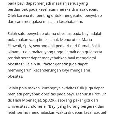
pada bayi dapat menjadi masalah serius yang
berdampak pada kesehatan mereka di masa depan.
Oleh karena itu, penting untuk mengetahui penyebab
dan cara mengatasi masalah kesehatan ini.
Salah satu penyebab utama obesitas pada bayi adalah
pola makan yang tidak sehat. Menurut dr. Maria
Ekawati, Sp.A, seorang ahli pediatri dari Rumah Sakit
Siloam, “Pola makan yang tinggi lemak dan gula serta
rendah serat dapat menyebabkan bayi mengalami
obesitas.” Selain itu, faktor genetik juga dapat
memengaruhi kecenderungan bayi mengalami
obesitas.
Selain pola makan, kurangnya aktivitas fisik juga dapat
menjadi penyebab obesitas pada bayi. Menurut Prof. Dr.
dr. Hadi Moenadjat, Sp.A(K), seorang pakar gizi dari
Universitas Indonesia, “Bayi yang kurang bergerak dan
lebih sering menghabiskan waktu di depan layar gadget