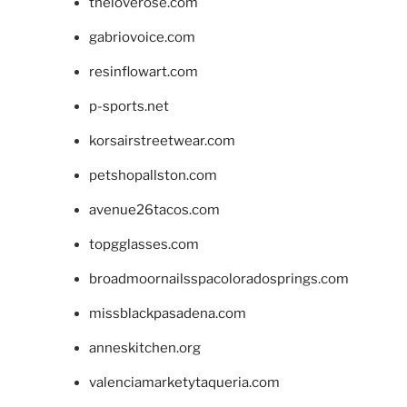
theloverose.com
gabriovoice.com
resinflowart.com
p-sports.net
korsairstreetwear.com
petshopallston.com
avenue26tacos.com
topgglasses.com
broadmoornailsspacoloradosprings.com
missblackpasadena.com
anneskitchen.org
valenciamarketytaqueria.com