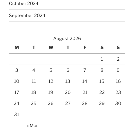
October 2024
September 2024
August 2026
M
T
W
T
F
S
S
1
2
3
4
5
6
7
8
9
10
11
12
13
14
15
16
17
18
19
20
21
22
23
24
25
26
27
28
29
30
31
« Mar