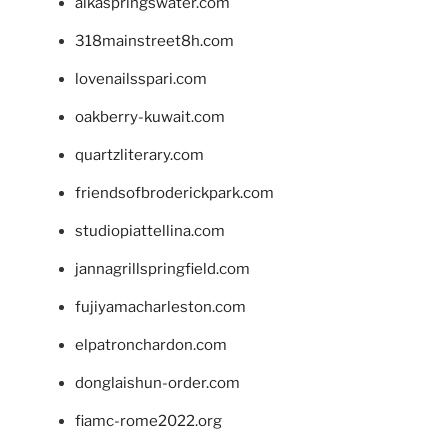
alkaspringswater.com
318mainstreet8h.com
lovenailsspari.com
oakberry-kuwait.com
quartzliterary.com
friendsofbroderickpark.com
studiopiattellina.com
jannagrillspringfield.com
fujiyamacharleston.com
elpatronchardon.com
donglaishun-order.com
fiamc-rome2022.org