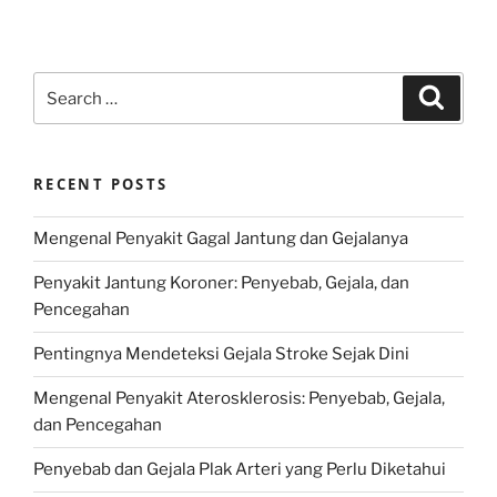
Search
Search
for:
RECENT POSTS
Mengenal Penyakit Gagal Jantung dan Gejalanya
Penyakit Jantung Koroner: Penyebab, Gejala, dan
Pencegahan
Pentingnya Mendeteksi Gejala Stroke Sejak Dini
Mengenal Penyakit Aterosklerosis: Penyebab, Gejala,
dan Pencegahan
Penyebab dan Gejala Plak Arteri yang Perlu Diketahui