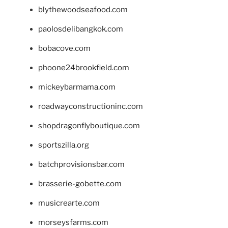
blythewoodseafood.com
paolosdelibangkok.com
bobacove.com
phoone24brookfield.com
mickeybarmama.com
roadwayconstructioninc.com
shopdragonflyboutique.com
sportszilla.org
batchprovisionsbar.com
brasserie-gobette.com
musicrearte.com
morseysfarms.com