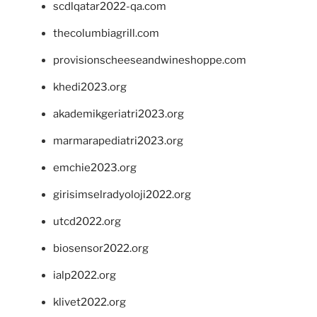
scdlqatar2022-qa.com
thecolumbiagrill.com
provisionscheeseandwineshoppe.com
khedi2023.org
akademikgeriatri2023.org
marmarapediatri2023.org
emchie2023.org
girisimselradyoloji2022.org
utcd2022.org
biosensor2022.org
ialp2022.org
klivet2022.org