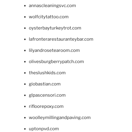
annascleaningsvc.com
wolfcitytattoo.com
oysterbayturkeytrot.com
lafronterarestauranteybar.com
lilyandrosetearoom.com
olivesburgberrypatch.com
theslushkids.com
giobastian.com
glpascensori.com
rifloorepoxy.com
woolleymillingandpaving.com
uptonpvd.com