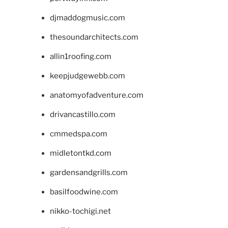
djmaddogmusic.com
thesoundarchitects.com
allin1roofing.com
keepjudgewebb.com
anatomyofadventure.com
drivancastillo.com
cmmedspa.com
midletontkd.com
gardensandgrills.com
basilfoodwine.com
nikko-tochigi.net