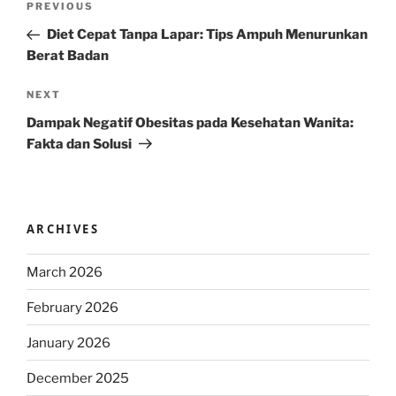
Previous
PREVIOUS
navigation
Post
Diet Cepat Tanpa Lapar: Tips Ampuh Menurunkan
Berat Badan
Next
NEXT
Post
Dampak Negatif Obesitas pada Kesehatan Wanita:
Fakta dan Solusi
ARCHIVES
March 2026
February 2026
January 2026
December 2025