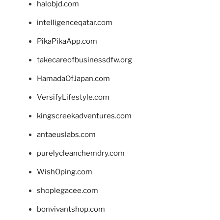
halobjd.com
intelligenceqatar.com
PikaPikaApp.com
takecareofbusinessdfw.org
HamadaOfJapan.com
VersifyLifestyle.com
kingscreekadventures.com
antaeuslabs.com
purelycleanchemdry.com
WishOping.com
shoplegacee.com
bonvivantshop.com