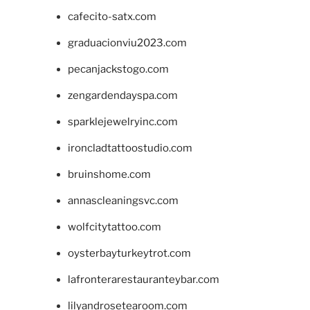
cafecito-satx.com
graduacionviu2023.com
pecanjackstogo.com
zengardendayspa.com
sparklejewelryinc.com
ironcladtattoostudio.com
bruinshome.com
annascleaningsvc.com
wolfcitytattoo.com
oysterbayturkeytrot.com
lafronterarestauranteybar.com
lilyandrosetearoom.com