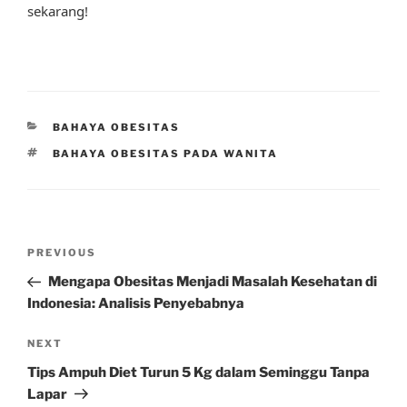
sekarang!
CATEGORIES
BAHAYA OBESITAS
TAGS
BAHAYA OBESITAS PADA WANITA
Post
Previous
PREVIOUS
navigation
Post
Mengapa Obesitas Menjadi Masalah Kesehatan di
Indonesia: Analisis Penyebabnya
Next
NEXT
Post
Tips Ampuh Diet Turun 5 Kg dalam Seminggu Tanpa
Lapar