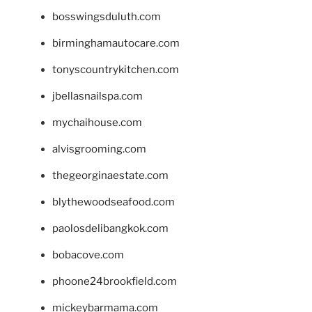
bosswingsduluth.com
birminghamautocare.com
tonyscountrykitchen.com
jbellasnailspa.com
mychaihouse.com
alvisgrooming.com
thegeorginaestate.com
blythewoodseafood.com
paolosdelibangkok.com
bobacove.com
phoone24brookfield.com
mickeybarmama.com