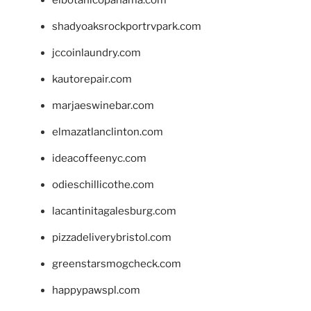
shadyoaksrockportrvpark.com
jccoinlaundry.com
kautorepair.com
marjaeswinebar.com
elmazatlanclinton.com
ideacoffeenyc.com
odieschillicothe.com
lacantinitagalesburg.com
pizzadeliverybristol.com
greenstarsmogcheck.com
happypawspl.com