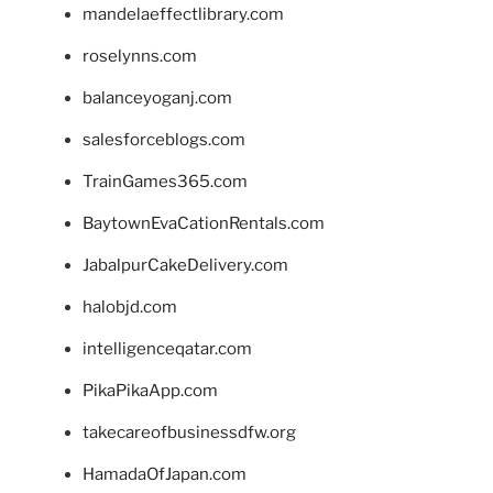
mandelaeffectlibrary.com
roselynns.com
balanceyoganj.com
salesforceblogs.com
TrainGames365.com
BaytownEvaCationRentals.com
JabalpurCakeDelivery.com
halobjd.com
intelligenceqatar.com
PikaPikaApp.com
takecareofbusinessdfw.org
HamadaOfJapan.com