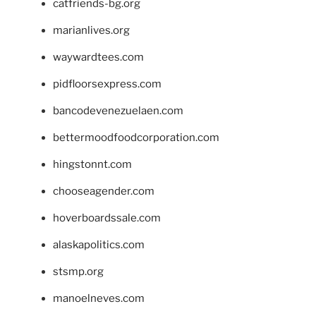
catfriends-bg.org
marianlives.org
waywardtees.com
pidfloorsexpress.com
bancodevenezuelaen.com
bettermoodfoodcorporation.com
hingstonnt.com
chooseagender.com
hoverboardssale.com
alaskapolitics.com
stsmp.org
manoelneves.com