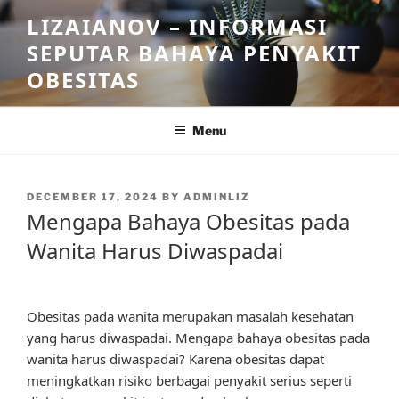
Skip
LIZAIANOV – INFORMASI
to
SEPUTAR BAHAYA PENYAKIT
content
OBESITAS
Menu
POSTED
DECEMBER 17, 2024
BY
ADMINLIZ
ON
Mengapa Bahaya Obesitas pada
Wanita Harus Diwaspadai
Obesitas pada wanita merupakan masalah kesehatan
yang harus diwaspadai. Mengapa bahaya obesitas pada
wanita harus diwaspadai? Karena obesitas dapat
meningkatkan risiko berbagai penyakit serius seperti