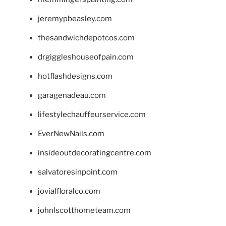
jeremypbeasley.com
thesandwichdepotcos.com
drgiggleshouseofpain.com
hotflashdesigns.com
garagenadeau.com
lifestylechauffeurservice.com
EverNewNails.com
insideoutdecoratingcentre.com
salvatoresinpoint.com
jovialfloralco.com
johnlscotthometeam.com