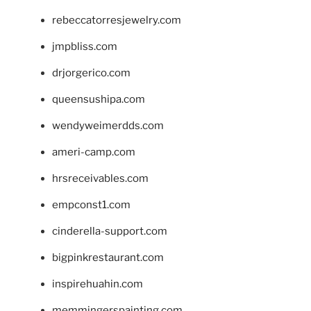
rebeccatorresjewelry.com
jmpbliss.com
drjorgerico.com
queensushipa.com
wendyweimerdds.com
ameri-camp.com
hrsreceivables.com
empconst1.com
cinderella-support.com
bigpinkrestaurant.com
inspirehuahin.com
memmingerspainting.com