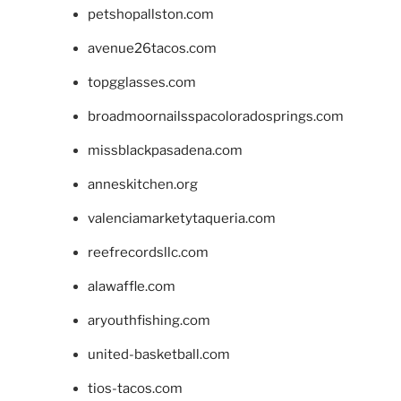
petshopallston.com
avenue26tacos.com
topgglasses.com
broadmoornailsspacoloradosprings.com
missblackpasadena.com
anneskitchen.org
valenciamarketytaqueria.com
reefrecordsllc.com
alawaffle.com
aryouthfishing.com
united-basketball.com
tios-tacos.com