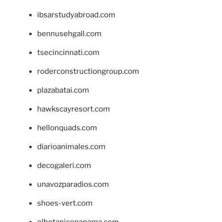
ibsarstudyabroad.com
bennusehgall.com
tsecincinnati.com
roderconstructiongroup.com
plazabatai.com
hawkscayresort.com
hellonquads.com
diarioanimales.com
decogaleri.com
unavozparadios.com
shoes-vert.com
elbotanicopanama.com