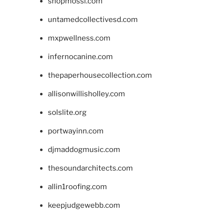
shopmossi.com
untamedcollectivesd.com
mxpwellness.com
infernocanine.com
thepaperhousecollection.com
allisonwillisholley.com
solslite.org
portwayinn.com
djmaddogmusic.com
thesoundarchitects.com
allin1roofing.com
keepjudgewebb.com