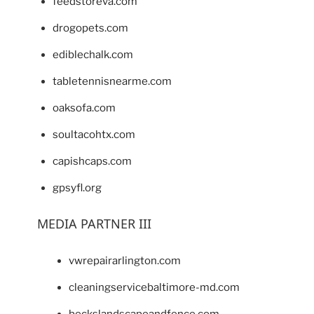
feedstoreva.com
drogopets.com
ediblechalk.com
tabletennisnearme.com
oaksofa.com
soultacohtx.com
capishcaps.com
gpsyfl.org
MEDIA PARTNER III
vwrepairarlington.com
cleaningservicebaltimore-md.com