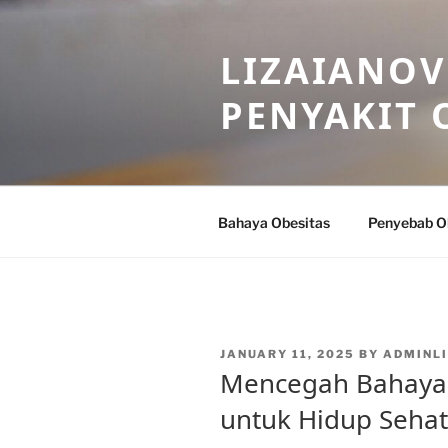
Skip
to
LIZAIANOV
content
PENYAKIT 
Bahaya Obesitas
Penyebab O
POSTED
JANUARY 11, 2025
BY
ADMINL
ON
Mencegah Bahaya 
untuk Hidup Seha