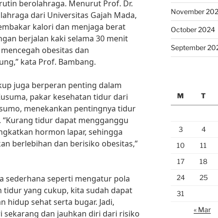
 rutin berolahraga. Menurut Prof. Dr.
November 20
ahraga dari Universitas Gajah Mada,
mbakar kalori dan menjaga berat
October 2024
ngan berjalan kaki selama 30 menit
September 20
t mencegah obesitas dan
ung,” kata Prof. Bambang.
ukup juga berperan penting dalam
M
T
Kusuma, pakar kesehatan tidur dari
sumo, menekankan pentingnya tidur
m. “Kurang tidur dapat mengganggu
3
4
gkatkan hormon lapar, sehingga
n berlebihan dan berisiko obesitas,”
10
11
17
18
24
25
 sederhana seperti mengatur pola
 tidur yang cukup, kita sudah dapat
31
hidup sehat serta bugar. Jadi,
« Mar
 sekarang dan jauhkan diri dari risiko