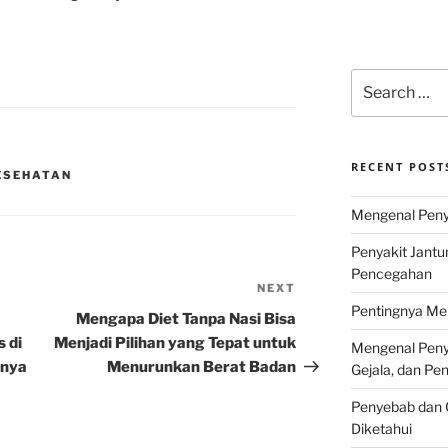
Search
for:
RECENT POST
ESEHATAN
Mengenal Penya
Penyakit Jantu
Pencegahan
NEXT
Next
Pentingnya Men
Post
Mengapa Diet Tanpa Nasi Bisa
 di
Menjadi Pilihan yang Tepat untuk
Mengenal Penya
inya
Menurunkan Berat Badan
Gejala, dan P
Penyebab dan G
Diketahui