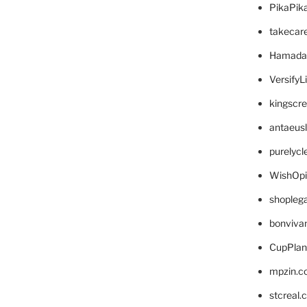
PikaPik
takecar
Hamada
VersifyL
kingscr
antaeus
purelyc
WishOp
shopleg
bonviva
CupPlan
mpzin.c
stcreal.