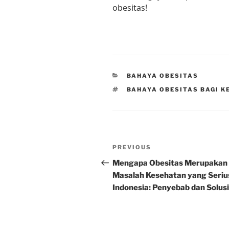
obesitas!
CATEGORIES
BAHAYA OBESITAS
TAGS
BAHAYA OBESITAS BAGI K
Post
Previous
PREVIOUS
navigation
Post
Mengapa Obesitas Merupakan
Masalah Kesehatan yang Serius
Indonesia: Penyebab dan Solus