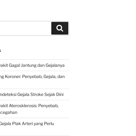
Search
S
kit Gagal Jantung dan Gejalanya
ng Koroner: Penyebab, Gejala, dan
deteksi Gejala Stroke Sejak Dini
kit Aterosklerosis: Penyebab,
encegahan
ejala Plak Arteri yang Perlu