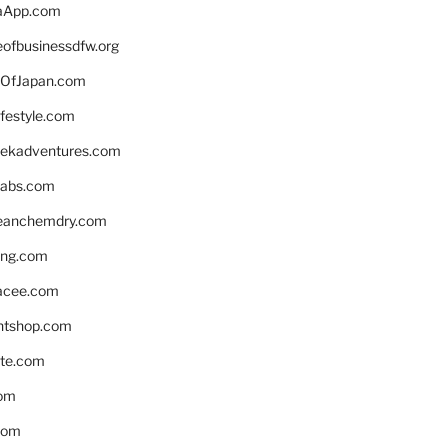
aApp.com
eofbusinessdfw.org
OfJapan.com
ifestyle.com
eekadventures.com
labs.com
leanchemdry.com
ing.com
acee.com
ntshop.com
te.com
om
com