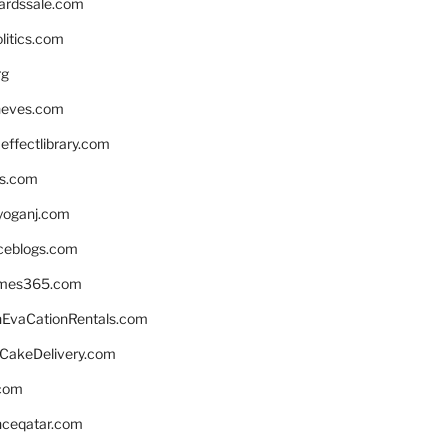
ardssale.com
litics.com
rg
neves.com
ffectlibrary.com
ns.com
yoganj.com
rceblogs.com
ames365.com
EvaCationRentals.com
rCakeDelivery.com
.com
enceqatar.com