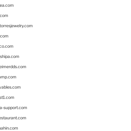
ea.com
.com
torresjewelry.com
s.com
ico.com
shipa.com
eimerdds.com
camp.com
ivables.com
st1.com
la-support.com
estaurant.com
uahin.com