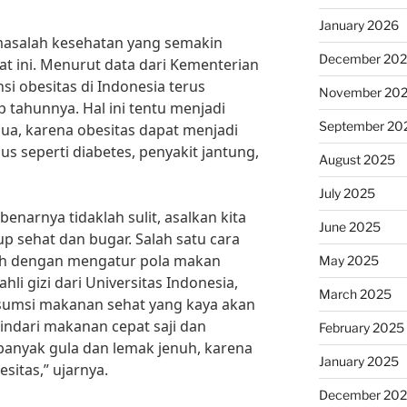
January 2026
 masalah kesehatan yang semakin
December 20
t ini. Menurut data dari Kementerian
si obesitas di Indonesia terus
November 20
 tahunnya. Hal ini tentu menjadi
September 20
mua, karena obesitas dapat menjadi
us seperti diabetes, penyakit jantung,
August 2025
July 2025
narnya tidaklah sulit, asalkan kita
June 2025
p sehat dan bugar. Salah satu cara
lah dengan mengatur pola makan
May 2025
ahli gizi dari Universitas Indonesia,
March 2025
umsi makanan sehat yang kaya akan
Hindari makanan cepat saji dan
February 2025
nyak gula dan lemak jenuh, karena
January 2025
sitas,” ujarnya.
December 20