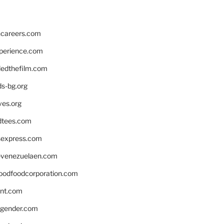
hcareers.com
xperience.com
edthefilm.com
ds-bg.org
ves.org
tees.com
rsexpress.com
venezuelaen.com
oodfoodcorporation.com
nnt.com
gender.com