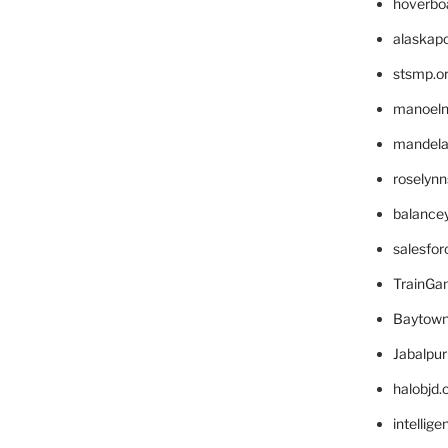
hoverbo
alaskapo
stsmp.o
manoel
mandelae
roselyn
balance
salesfo
TrainG
Baytown
Jabalpu
halobjd
intellig