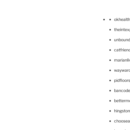
okhealt
theinte
unbound
catfrien
marianli
wayward
pidfloo
bancode
betterm
hingsto
choosea