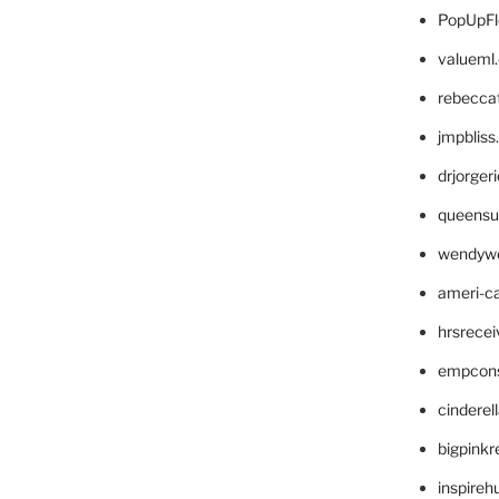
PopUpFl
valueml
rebecca
jmpblis
drjorger
queensu
wendyw
ameri-
hrsrece
empcon
cinderel
bigpinkr
inspireh