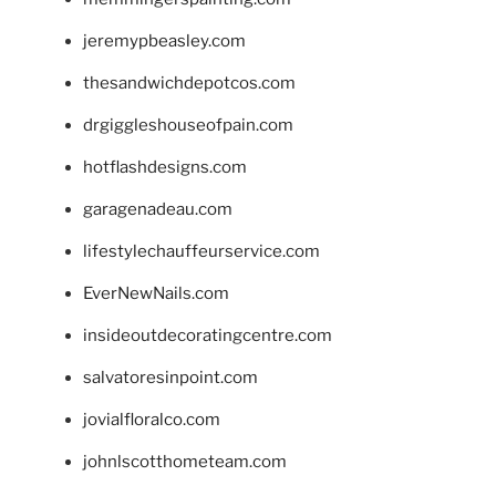
jeremypbeasley.com
thesandwichdepotcos.com
drgiggleshouseofpain.com
hotflashdesigns.com
garagenadeau.com
lifestylechauffeurservice.com
EverNewNails.com
insideoutdecoratingcentre.com
salvatoresinpoint.com
jovialfloralco.com
johnlscotthometeam.com