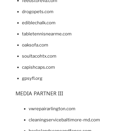
feedstoreva.com
drogopets.com
ediblechalk.com
tabletennisnearme.com
oaksofa.com
soultacohtx.com
capishcaps.com
gpsyfl.org
MEDIA PARTNER III
vwrepairarlington.com
cleaningservicebaltimore-md.com