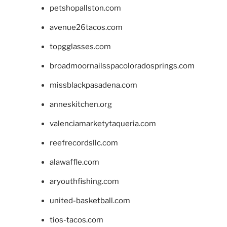
petshopallston.com
avenue26tacos.com
topgglasses.com
broadmoornailsspacoloradosprings.com
missblackpasadena.com
anneskitchen.org
valenciamarketytaqueria.com
reefrecordsllc.com
alawaffle.com
aryouthfishing.com
united-basketball.com
tios-tacos.com