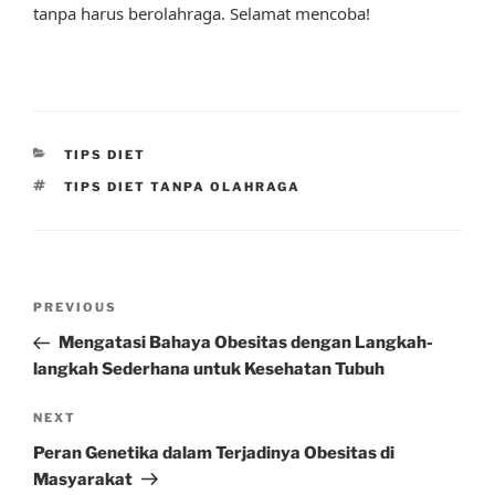
tanpa harus berolahraga. Selamat mencoba!
CATEGORIES
TIPS DIET
TAGS
TIPS DIET TANPA OLAHRAGA
Post
Previous
PREVIOUS
navigation
Post
Mengatasi Bahaya Obesitas dengan Langkah-
langkah Sederhana untuk Kesehatan Tubuh
Next
NEXT
Post
Peran Genetika dalam Terjadinya Obesitas di
Masyarakat