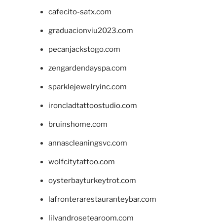
cafecito-satx.com
graduacionviu2023.com
pecanjackstogo.com
zengardendayspa.com
sparklejewelryinc.com
ironcladtattoostudio.com
bruinshome.com
annascleaningsvc.com
wolfcitytattoo.com
oysterbayturkeytrot.com
lafronterarestauranteybar.com
lilyandrosetearoom.com