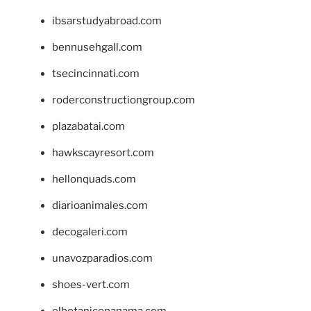
ibsarstudyabroad.com
bennusehgall.com
tsecincinnati.com
roderconstructiongroup.com
plazabatai.com
hawkscayresort.com
hellonquads.com
diarioanimales.com
decogaleri.com
unavozparadios.com
shoes-vert.com
elbotanicopanama.com