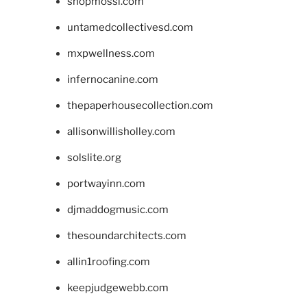
shopmossi.com
untamedcollectivesd.com
mxpwellness.com
infernocanine.com
thepaperhousecollection.com
allisonwillisholley.com
solslite.org
portwayinn.com
djmaddogmusic.com
thesoundarchitects.com
allin1roofing.com
keepjudgewebb.com