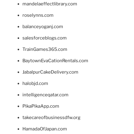
mandelaeffectlibrary.com
roselynns.com
balanceyoganj.com
salesforceblogs.com
TrainGames365.com
BaytownEvaCationRentals.com
JabalpurCakeDelivery.com
halobjd.com
intelligenceqatar.com
PikaPikaApp.com
takecareofbusinessdfw.org
HamadaOfJapan.com