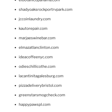
shadyoaksrockportrvpark.com
jccoinlaundry.com
kautorepair.com
marjaeswinebar.com
elmazatlanclinton.com
ideacoffeenyc.com
odieschillicothe.com
lacantinitagalesburg.com
pizzadeliverybristol.com
greenstarsmogcheck.com
happypawspl.com