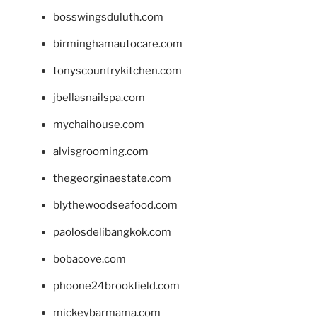
bosswingsduluth.com
birminghamautocare.com
tonyscountrykitchen.com
jbellasnailspa.com
mychaihouse.com
alvisgrooming.com
thegeorginaestate.com
blythewoodseafood.com
paolosdelibangkok.com
bobacove.com
phoone24brookfield.com
mickeybarmama.com