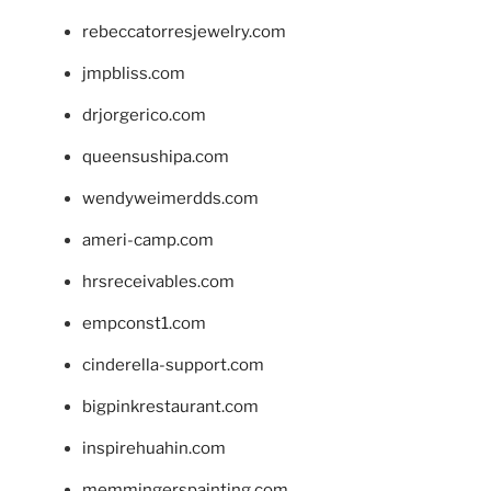
rebeccatorresjewelry.com
jmpbliss.com
drjorgerico.com
queensushipa.com
wendyweimerdds.com
ameri-camp.com
hrsreceivables.com
empconst1.com
cinderella-support.com
bigpinkrestaurant.com
inspirehuahin.com
memmingerspainting.com