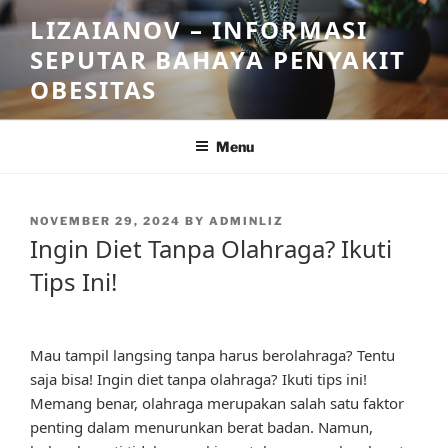
Skip
LIZAIANOV – INFORMASI
to
SEPUTAR BAHAYA PENYAKIT
content
OBESITAS
Menu
POSTED
NOVEMBER 29, 2024
BY
ADMINLIZ
ON
Ingin Diet Tanpa Olahraga? Ikuti
Tips Ini!
Mau tampil langsing tanpa harus berolahraga? Tentu
saja bisa! Ingin diet tanpa olahraga? Ikuti tips ini!
Memang benar, olahraga merupakan salah satu faktor
penting dalam menurunkan berat badan. Namun,