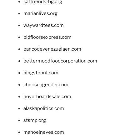
catfriends-bg.org
marianlives.org
waywardtees.com
pidfloorsexpress.com
bancodevenezuelaen.com
bettermoodfoodcorporation.com
hingstonnt.com
chooseagender.com
hoverboardssale.com
alaskapolitics.com
stsmp.org
manoelneves.com