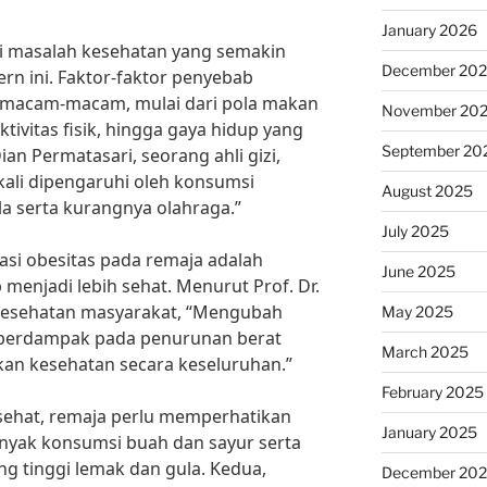
January 2026
i masalah kesehatan yang semakin
December 20
n ini. Faktor-faktor penyebab
rmacam-macam, mulai dari pola makan
November 20
tivitas fisik, hingga gaya hidup yang
September 20
an Permatasari, seorang ahli gizi,
kali dipengaruhi oleh konsumsi
August 2025
a serta kurangnya olahraga.”
July 2025
asi obesitas pada remaja adalah
June 2025
enjadi lebih sehat. Menurut Prof. Dr.
 kesehatan masyarakat, “Mengubah
May 2025
a berdampak pada penurunan berat
March 2025
kan kesehatan secara keseluruhan.”
February 2025
ehat, remaja perlu memperhatikan
January 2025
anyak konsumsi buah dan sayur serta
ng tinggi lemak dan gula. Kedua,
December 20