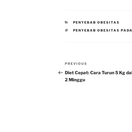
CATEGORIES
PENYEBAB OBESITAS
TAGS
PENYEBAB OBESITAS PAD
Post
Previous
PREVIOUS
navigation
Post
Diet Cepat: Cara Turun 5 Kg d
2 Minggu