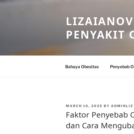
Skip
to
LIZAIANOV
content
PENYAKIT 
Bahaya Obesitas
Penyebab O
POSTED
MARCH 16, 2025
BY
ADMINLIZ
ON
Faktor Penyebab 
dan Cara Menguba