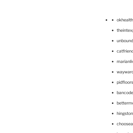
okhealt
theinte
unbound
catfrien
marianli
wayward
pidfloo
bancode
betterm
hingsto
choosea