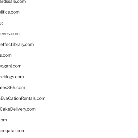
ardssale.com
litics.com
rg
neves.com
ffectlibrary.com
ns.com
yoganj.com
rceblogs.com
ames365.com
EvaCationRentals.com
rCakeDelivery.com
.com
enceqatar.com