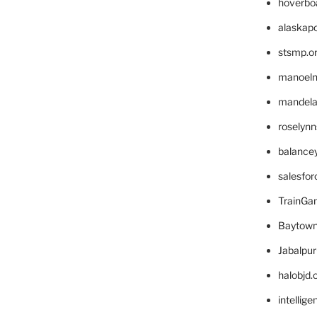
hoverbo
alaskapo
stsmp.o
manoel
mandelae
roselyn
balance
salesfo
TrainG
Baytown
Jabalpu
halobjd
intellig