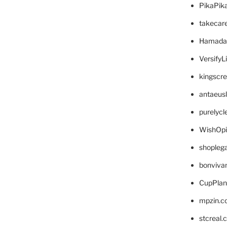
PikaPik
takecar
Hamada
VersifyL
kingscr
antaeus
purelyc
WishOp
shopleg
bonviva
CupPlan
mpzin.c
stcreal.