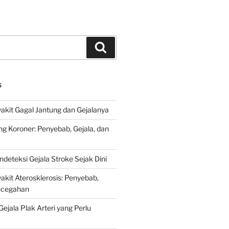
Search
S
kit Gagal Jantung dan Gejalanya
ng Koroner: Penyebab, Gejala, dan
deteksi Gejala Stroke Sejak Dini
kit Aterosklerosis: Penyebab,
encegahan
ejala Plak Arteri yang Perlu