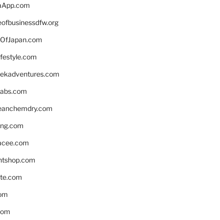
aApp.com
eofbusinessdfw.org
OfJapan.com
ifestyle.com
eekadventures.com
labs.com
leanchemdry.com
ing.com
acee.com
ntshop.com
te.com
om
com