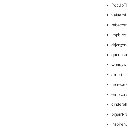
PopUpFl
valueml
rebecca
jmpblis
drjorger
queensu
wendyw
ameri-
hrsrece
empcon
cinderel
bigpinkr
inspireh