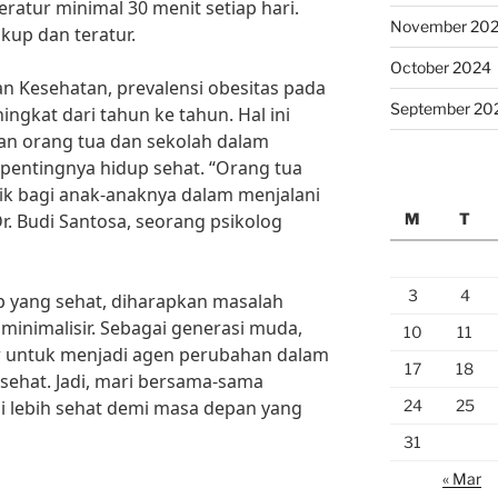
teratur minimal 30 menit setiap hari.
November 20
ukup dan teratur.
October 2024
n Kesehatan, prevalensi obesitas pada
September 20
ingkat dari tahun ke tahun. Hal ini
n orang tua dan sekolah dalam
pentingnya hidup sehat. “Orang tua
ik bagi anak-anaknya dalam menjalani
M
T
Dr. Budi Santosa, seorang psikolog
3
4
 yang sehat, diharapkan masalah
minimalisir. Sebagai generasi muda,
10
11
ar untuk menjadi agen perubahan dalam
17
18
ehat. Jadi, mari bersama-sama
24
25
 lebih sehat demi masa depan yang
31
« Mar