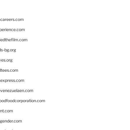
hcareers.com
xperience.com
edthefilm.com
ds-bg.org
ves.org
tees.com
rsexpress.com
venezuelaen.com
oodfoodcorporation.com
nnt.com
gender.com