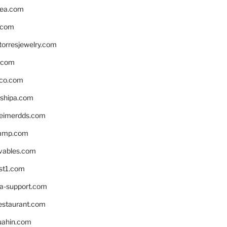
ea.com
.com
torresjewelry.com
s.com
ico.com
shipa.com
eimerdds.com
camp.com
ivables.com
st1.com
la-support.com
estaurant.com
uahin.com