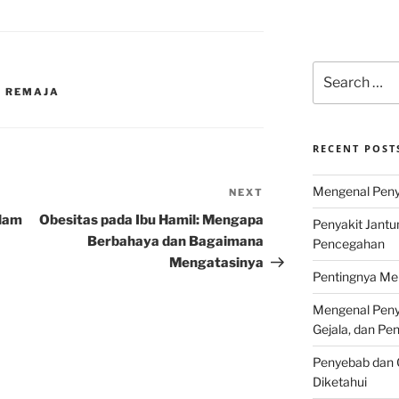
Search
for:
A REMAJA
RECENT POST
Mengenal Penya
NEXT
Next
Post
alam
Obesitas pada Ibu Hamil: Mengapa
Penyakit Jantu
Berbahaya dan Bagaimana
Pencegahan
Mengatasinya
Pentingnya Men
Mengenal Penya
Gejala, dan P
Penyebab dan G
Diketahui