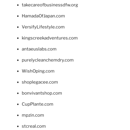
takecareofbusinessdfw.org
HamadaOfJapan.com
VersifyLifestyle.com
kingscreekadventures.com
antaeuslabs.com
purelycleanchemdry.com
WishOping.com
shoplegacee.com
bonvivantshop.com
CupPlante.com
mpzin.com
stcreal.com