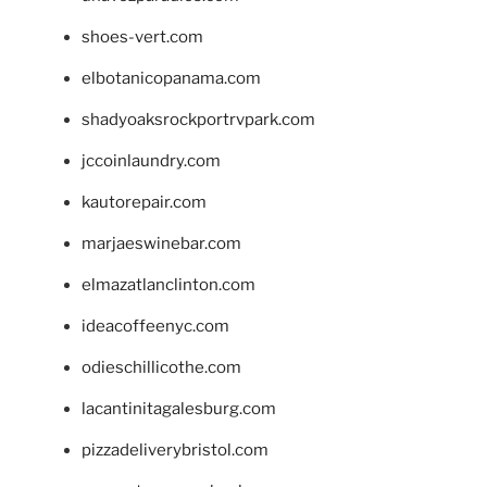
shoes-vert.com
elbotanicopanama.com
shadyoaksrockportrvpark.com
jccoinlaundry.com
kautorepair.com
marjaeswinebar.com
elmazatlanclinton.com
ideacoffeenyc.com
odieschillicothe.com
lacantinitagalesburg.com
pizzadeliverybristol.com