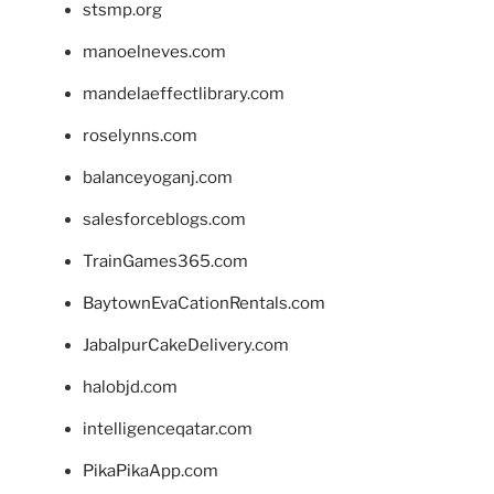
stsmp.org
manoelneves.com
mandelaeffectlibrary.com
roselynns.com
balanceyoganj.com
salesforceblogs.com
TrainGames365.com
BaytownEvaCationRentals.com
JabalpurCakeDelivery.com
halobjd.com
intelligenceqatar.com
PikaPikaApp.com