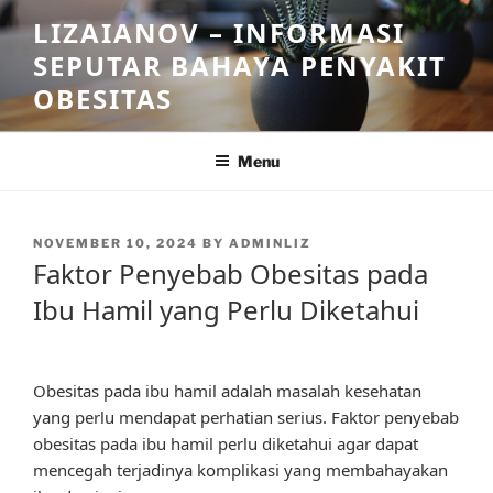
Skip
LIZAIANOV – INFORMASI
to
SEPUTAR BAHAYA PENYAKIT
content
OBESITAS
Menu
POSTED
NOVEMBER 10, 2024
BY
ADMINLIZ
ON
Faktor Penyebab Obesitas pada
Ibu Hamil yang Perlu Diketahui
Obesitas pada ibu hamil adalah masalah kesehatan
yang perlu mendapat perhatian serius. Faktor penyebab
obesitas pada ibu hamil perlu diketahui agar dapat
mencegah terjadinya komplikasi yang membahayakan