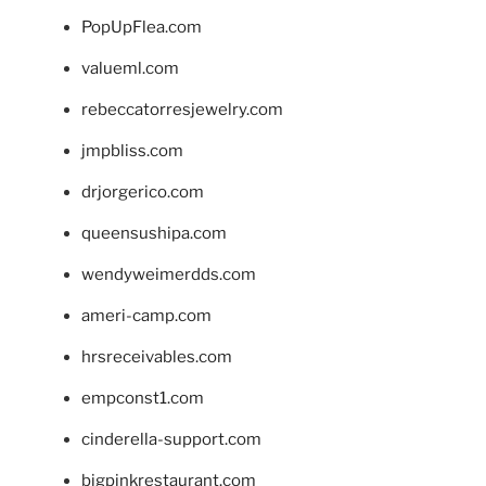
PopUpFlea.com
valueml.com
rebeccatorresjewelry.com
jmpbliss.com
drjorgerico.com
queensushipa.com
wendyweimerdds.com
ameri-camp.com
hrsreceivables.com
empconst1.com
cinderella-support.com
bigpinkrestaurant.com