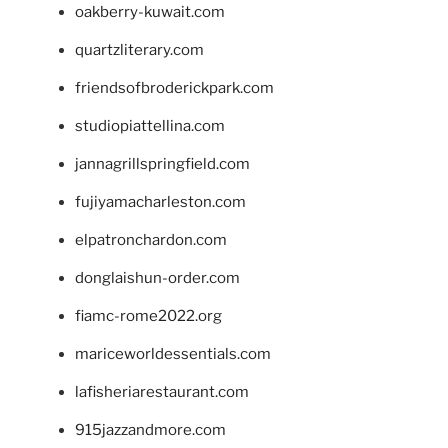
oakberry-kuwait.com
quartzliterary.com
friendsofbroderickpark.com
studiopiattellina.com
jannagrillspringfield.com
fujiyamacharleston.com
elpatronchardon.com
donglaishun-order.com
fiamc-rome2022.org
mariceworldessentials.com
lafisheriarestaurant.com
915jazzandmore.com