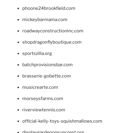
phoone24brookfield.com
mickeybarmama.com
roadwayconstructioninc.com
shopdragonflyboutique.com
sportszilla.org
batchprovisionsbar.com
brasserie-gobette.com
musicrearte.com
morseysfarms.com
riverviewtennis.com
official-kelly-toys-squishmallows.com
displaygardenonsuncrest.org