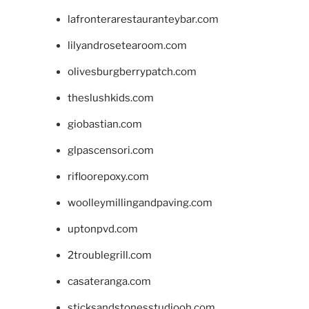
lafronterarestauranteybar.com
lilyandrosetearoom.com
olivesburgberrypatch.com
theslushkids.com
giobastian.com
glpascensori.com
rifloorepoxy.com
woolleymillingandpaving.com
uptonpvd.com
2troublegrill.com
casateranga.com
sticksandstonesstudiooh.com