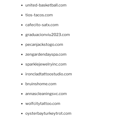
united-basketball.com
tios-tacos.com
cafecito-satx.com
graduacionviu2023.com
pecanjackstogo.com
zengardendayspa.com
sparklejewelryinc.com
ironcladtattoostudio.com
bruinshome.com
annascleaningsvc.com
wolfcitytattoo.com
oysterbayturkeytrot.com