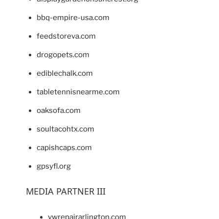
bbq-empire-usa.com
feedstoreva.com
drogopets.com
ediblechalk.com
tabletennisnearme.com
oaksofa.com
soultacohtx.com
capishcaps.com
gpsyfl.org
MEDIA PARTNER III
vwrepairarlington.com