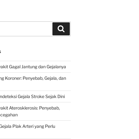
Search
S
kit Gagal Jantung dan Gejalanya
ng Koroner: Penyebab, Gejala, dan
deteksi Gejala Stroke Sejak Dini
kit Aterosklerosis: Penyebab,
encegahan
ejala Plak Arteri yang Perlu