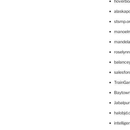
hoverbo
alaskapo
stsmp.o
manoel
mandelae
roselyn
balance
salesfo
TrainG
Baytown
Jabalpu
halobjd
intellig