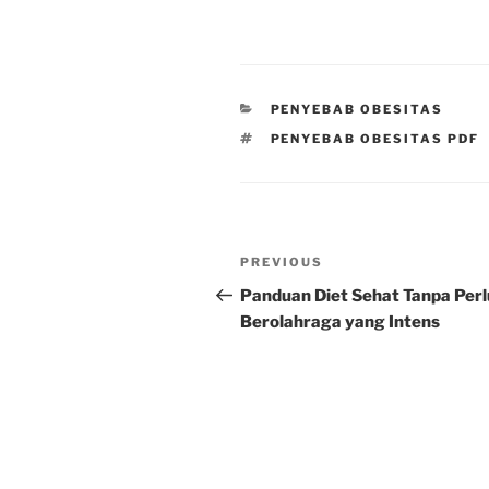
CATEGORIES
PENYEBAB OBESITAS
TAGS
PENYEBAB OBESITAS PDF
Post
Previous
PREVIOUS
navigation
Post
Panduan Diet Sehat Tanpa Perl
Berolahraga yang Intens