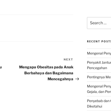
Search
for:
RECENT POST
Mengenal Penya
NEXT
Next
Penyakit Jantu
Post
u
Mengapa Obesitas pada Anak
Pencegahan
Berbahaya dan Bagaimana
Pentingnya Men
Mencegahnya
Mengenal Penya
Gejala, dan P
Penyebab dan G
Diketahui