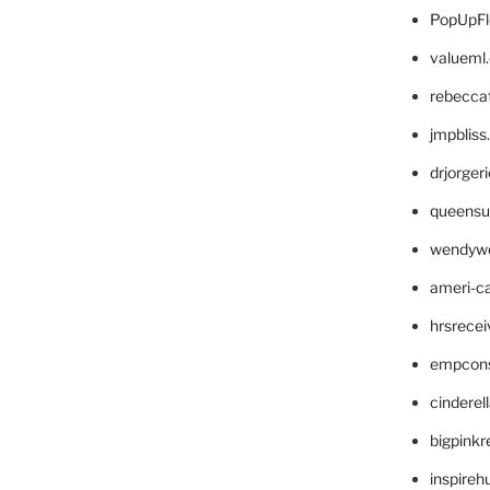
PopUpFl
valueml
rebecca
jmpblis
drjorger
queensu
wendyw
ameri-
hrsrece
empcon
cinderel
bigpinkr
inspireh