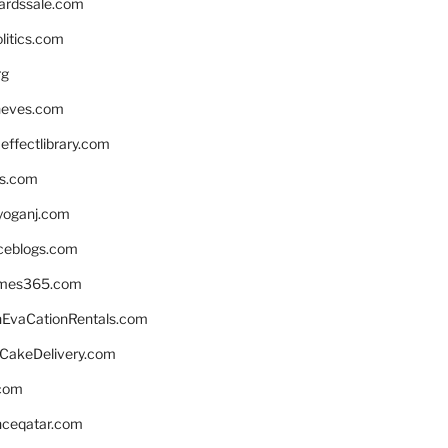
ardssale.com
litics.com
rg
neves.com
ffectlibrary.com
ns.com
yoganj.com
rceblogs.com
ames365.com
EvaCationRentals.com
rCakeDelivery.com
.com
enceqatar.com