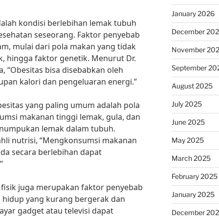
January 2026
alah kondisi berlebihan lemak tubuh
December 20
sehatan seseorang. Faktor penyebab
m, mulai dari pola makan yang tidak
November 20
ik, hingga faktor genetik. Menurut Dr.
September 20
ma, “Obesitas bisa disebabkan oleh
pan kalori dan pengeluaran energi.”
August 2025
July 2025
besitas yang paling umum adalah pola
umsi makanan tinggi lemak, gula, dan
June 2025
enumpukan lemak dalam tubuh.
ahli nutrisi, “Mengkonsumsi makanan
May 2025
da secara berlebihan dapat
March 2025
”
February 2025
as fisik juga merupakan faktor penyebab
January 2025
ya hidup yang kurang bergerak dan
ayar gadget atau televisi dapat
December 20