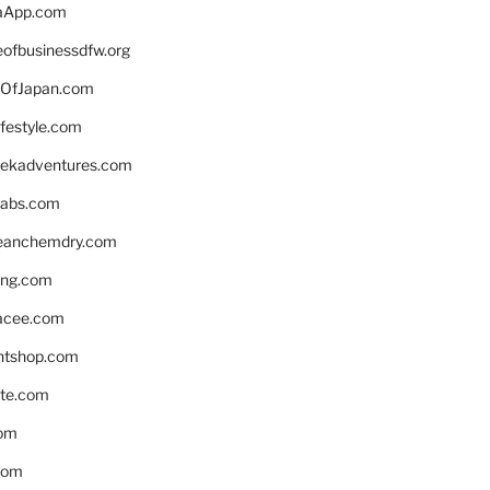
aApp.com
eofbusinessdfw.org
OfJapan.com
ifestyle.com
eekadventures.com
labs.com
leanchemdry.com
ing.com
acee.com
ntshop.com
te.com
om
com