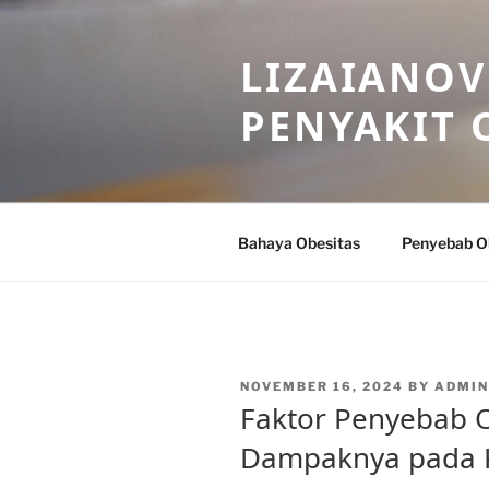
Skip
to
LIZAIANOV
content
PENYAKIT 
Bahaya Obesitas
Penyebab O
POSTED
NOVEMBER 16, 2024
BY
ADMIN
ON
Faktor Penyebab O
Dampaknya pada 