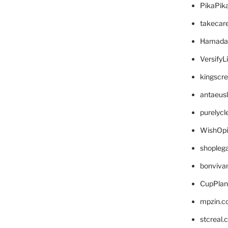
PikaPik
takecar
Hamada
VersifyL
kingscr
antaeus
purelyc
WishOp
shopleg
bonviva
CupPlan
mpzin.c
stcreal.