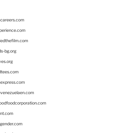
hcareers.com
xperience.com
edthefilm.com
ds-bg.org
ves.org
tees.com
rsexpress.com
venezuelaen.com
oodfoodcorporation.com
nnt.com
gender.com