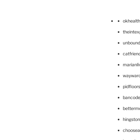
okhealt
theinte
unbound
catfrien
marianli
wayward
pidfloo
bancode
betterm
hingsto
choosea