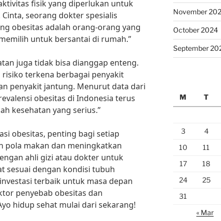
ivitas fisik yang diperlukan untuk
November 20
Cinta, seorang dokter spesialis
yang obesitas adalah orang-orang yang
October 2024
memilih untuk bersantai di rumah.”
September 20
an juga tidak bisa dianggap enteng.
risiko terkena berbagai penyakit
dan penyakit jantung. Menurut data dari
M
T
evalensi obesitas di Indonesia terus
ah kesehatan yang serius.”
3
4
 obesitas, penting bagi setiap
an pola makan dan meningkatkan
10
11
dengan ahli gizi atau dokter untuk
17
18
t sesuai dengan kondisi tubuh
24
25
investasi terbaik untuk masa depan
aktor penyebab obesitas dan
31
o hidup sehat mulai dari sekarang!
« Mar