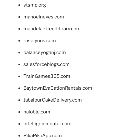
stsmp.org
manoelneves.com
mandelaeffectlibrary.com
roselynns.com
balanceyoganj.com
salesforceblogs.com
TrainGames365.com
BaytownEvaCationRentals.com
JabalpurCakeDelivery.com
halobjd.com
intelligenceqatar.com
PikaPikaApp.com