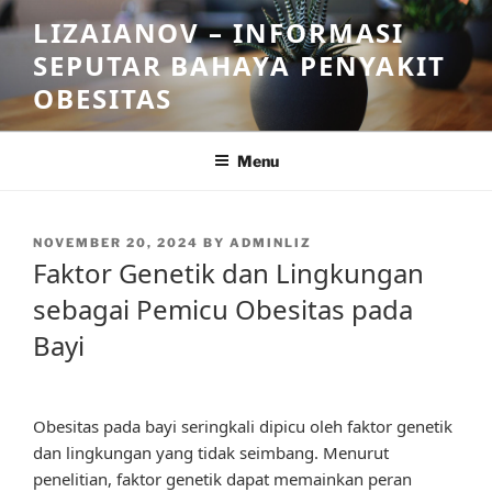
Skip
LIZAIANOV – INFORMASI
to
SEPUTAR BAHAYA PENYAKIT
content
OBESITAS
Menu
POSTED
NOVEMBER 20, 2024
BY
ADMINLIZ
ON
Faktor Genetik dan Lingkungan
sebagai Pemicu Obesitas pada
Bayi
Obesitas pada bayi seringkali dipicu oleh faktor genetik
dan lingkungan yang tidak seimbang. Menurut
penelitian, faktor genetik dapat memainkan peran