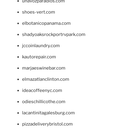
unavozparadios.com
shoes-vert.com
elbotanicopanama.com
shadyoaksrockportrvpark.com
jccoinlaundry.com
kautorepair.com
marjaeswinebar.com
elmazatlanclinton.com
ideacoffeenyc.com
odieschillicothe.com
lacantinitagalesburg.com
pizzadeliverybristol.com