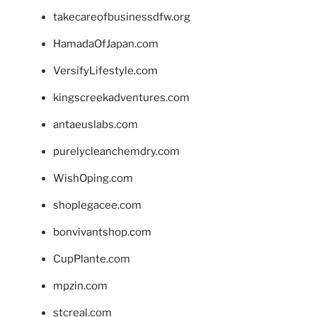
takecareofbusinessdfw.org
HamadaOfJapan.com
VersifyLifestyle.com
kingscreekadventures.com
antaeuslabs.com
purelycleanchemdry.com
WishOping.com
shoplegacee.com
bonvivantshop.com
CupPlante.com
mpzin.com
stcreal.com