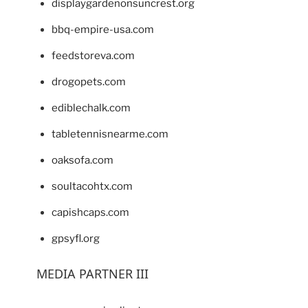
displaygardenonsuncrest.org
bbq-empire-usa.com
feedstoreva.com
drogopets.com
ediblechalk.com
tabletennisnearme.com
oaksofa.com
soultacohtx.com
capishcaps.com
gpsyfl.org
MEDIA PARTNER III