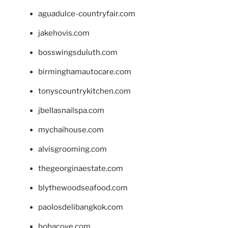
aguadulce-countryfair.com
jakehovis.com
bosswingsduluth.com
birminghamautocare.com
tonyscountrykitchen.com
jbellasnailspa.com
mychaihouse.com
alvisgrooming.com
thegeorginaestate.com
blythewoodseafood.com
paolosdelibangkok.com
bobacove.com