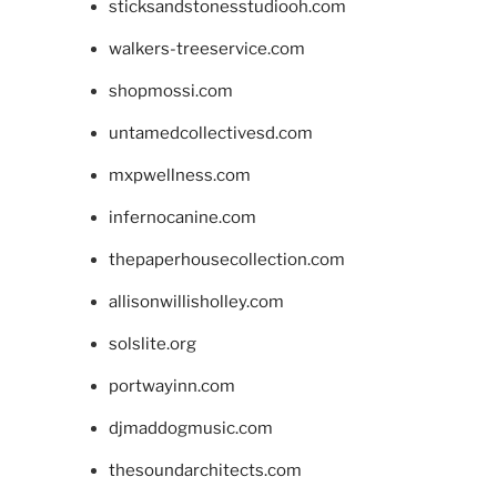
sticksandstonesstudiooh.com
walkers-treeservice.com
shopmossi.com
untamedcollectivesd.com
mxpwellness.com
infernocanine.com
thepaperhousecollection.com
allisonwillisholley.com
solslite.org
portwayinn.com
djmaddogmusic.com
thesoundarchitects.com