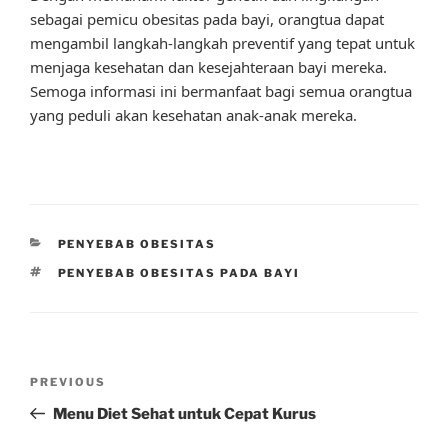
sebagai pemicu obesitas pada bayi, orangtua dapat
mengambil langkah-langkah preventif yang tepat untuk
menjaga kesehatan dan kesejahteraan bayi mereka.
Semoga informasi ini bermanfaat bagi semua orangtua
yang peduli akan kesehatan anak-anak mereka.
CATEGORIES
PENYEBAB OBESITAS
TAGS
PENYEBAB OBESITAS PADA BAYI
Post
Previous
PREVIOUS
navigation
Post
Menu Diet Sehat untuk Cepat Kurus