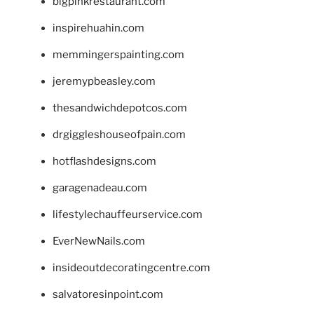
bigpinkrestaurant.com
inspirehuahin.com
memmingerspainting.com
jeremypbeasley.com
thesandwichdepotcos.com
drgiggleshouseofpain.com
hotflashdesigns.com
garagenadeau.com
lifestylechauffeurservice.com
EverNewNails.com
insideoutdecoratingcentre.com
salvatoresinpoint.com