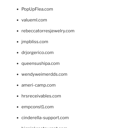
PopUpFlea.com
valueml.com
rebeccatorresjewelry.com
jmpbliss.com
drjorgerico.com
queensushipa.com
wendyweimerdds.com
ameri-camp.com
hrsreceivables.com
empconst1.com
cinderella-support.com