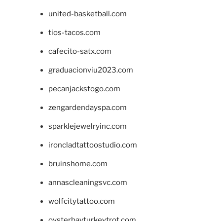
united-basketball.com
tios-tacos.com
cafecito-satx.com
graduacionviu2023.com
pecanjackstogo.com
zengardendayspa.com
sparklejewelryinc.com
ironcladtattoostudio.com
bruinshome.com
annascleaningsvc.com
wolfcitytattoo.com
oysterbayturkeytrot.com