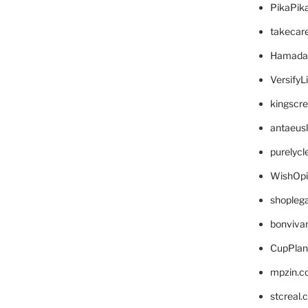
PikaPik
takecar
Hamada
VersifyL
kingscr
antaeus
purelyc
WishOp
shopleg
bonviva
CupPlan
mpzin.c
stcreal.