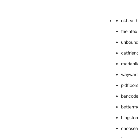
okhealt
theinte
unbound
catfrien
marianli
wayward
pidfloo
bancode
betterm
hingsto
choosea