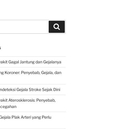
Search
S
kit Gagal Jantung dan Gejalanya
ng Koroner: Penyebab, Gejala, dan
deteksi Gejala Stroke Sejak Dini
kit Aterosklerosis: Penyebab,
encegahan
ejala Plak Arteri yang Perlu