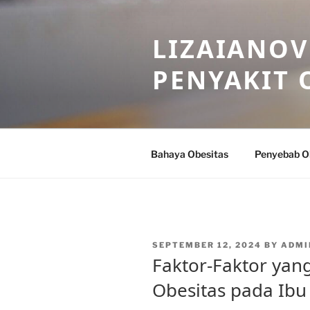
Skip
to
LIZAIANOV
content
PENYAKIT 
Bahaya Obesitas
Penyebab O
POSTED
SEPTEMBER 12, 2024
BY
ADMI
ON
Faktor-Faktor ya
Obesitas pada Ibu