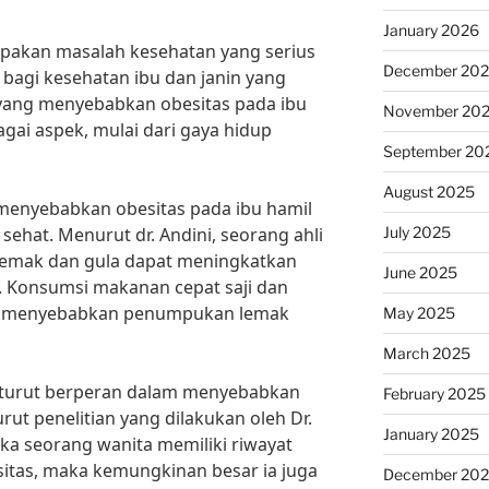
January 2026
upakan masalah kesehatan yang serius
December 20
bagi kesehatan ibu dan janin yang
 yang menyebabkan obesitas pada ibu
November 20
agai aspek, mulai dari gaya hidup
September 20
August 2025
 menyebabkan obesitas pada ibu hamil
July 2025
sehat. Menurut dr. Andini, seorang ahli
i lemak dan gula dapat meningkatkan
June 2025
l. Konsumsi makanan cepat saji dan
t menyebabkan penumpukan lemak
May 2025
March 2025
ga turut berperan dalam menyebabkan
February 2025
rut penelitian yang dilakukan oleh Dr.
January 2025
Jika seorang wanita memiliki riwayat
itas, maka kemungkinan besar ia juga
December 20