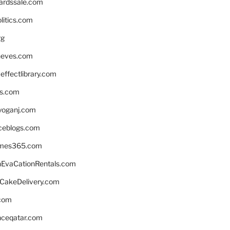
ardssale.com
litics.com
rg
neves.com
ffectlibrary.com
ns.com
yoganj.com
rceblogs.com
ames365.com
EvaCationRentals.com
rCakeDelivery.com
.com
enceqatar.com