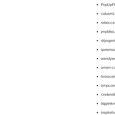
PopUpFl
valueml
rebecca
jmpblis
drjorger
queensu
wendyw
ameri-
hrsrece
empcon
cinderel
bigpinkr
inspireh