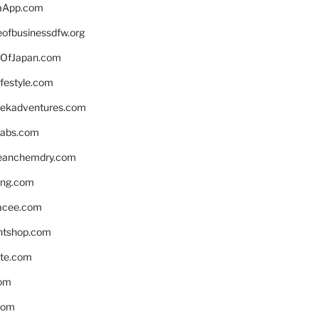
aApp.com
eofbusinessdfw.org
OfJapan.com
ifestyle.com
eekadventures.com
labs.com
leanchemdry.com
ing.com
acee.com
ntshop.com
te.com
om
com