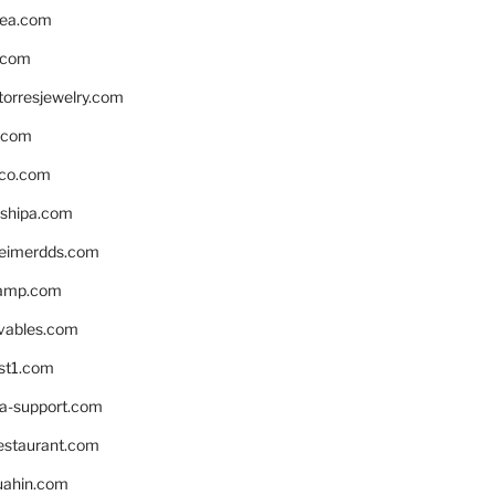
ea.com
.com
torresjewelry.com
s.com
ico.com
shipa.com
eimerdds.com
camp.com
ivables.com
st1.com
la-support.com
estaurant.com
uahin.com