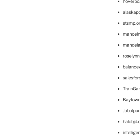
hoverbo
alaskapo
stsmp.o
manoel
mandelae
roselyn
balance
salesfo
TrainG
Baytown
Jabalpu
halobjd
intellig