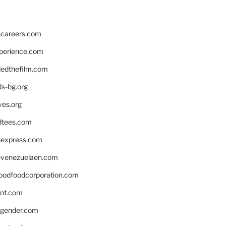
hcareers.com
xperience.com
edthefilm.com
ds-bg.org
ves.org
tees.com
rsexpress.com
venezuelaen.com
oodfoodcorporation.com
nnt.com
gender.com