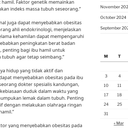
 hamil. Faktor genetik memainkan
November 20
kan indeks massa tubuh seseorang.”
October 2024
onal juga dapat menyebabkan obesitas
September 20
eorang ahli endokrinologi, menjelaskan
elama kehamilan dapat mempengaruhi
ebabkan peningkatan berat badan
, penting bagi ibu hamil untuk
M
T
tubuh agar tetap seimbang.”
aya hidup yang tidak aktif dan
3
4
ga dapat menyebabkan obesitas pada ibu
seorang dokter spesialis kandungan,
10
11
an kebiasaan duduk dalam waktu yang
17
18
umpukan lemak dalam tubuh. Penting
24
25
ktif dengan melakukan olahraga ringan
hamil.”
31
« Mar
tor yang menyebabkan obesitas pada