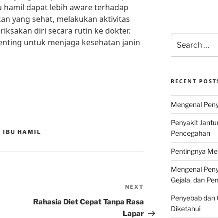
u hamil dapat lebih aware terhadap
n yang sehat, melakukan aktivitas
riksakan diri secara rutin ke dokter.
Search
enting untuk menjaga kesehatan janin
for:
RECENT POST
Mengenal Penya
Penyakit Jantu
 IBU HAMIL
Pencegahan
Pentingnya Men
Mengenal Penya
Gejala, dan P
NEXT
Next
Penyebab dan G
Post
Rahasia Diet Cepat Tanpa Rasa
Diketahui
Lapar