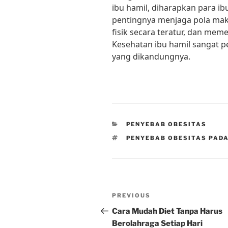
ibu hamil, diharapkan para ib
pentingnya menjaga pola maka
fisik secara teratur, dan meme
Kesehatan ibu hamil sangat p
yang dikandungnya.
CATEGORIES
PENYEBAB OBESITAS
TAGS
PENYEBAB OBESITAS PADA
Post
Previous
PREVIOUS
navigation
Post
Cara Mudah Diet Tanpa Harus
Berolahraga Setiap Hari