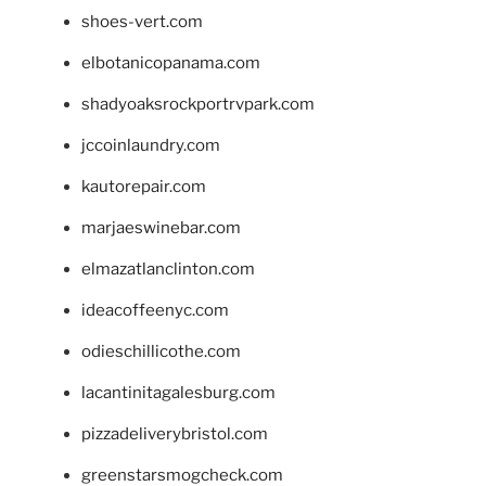
shoes-vert.com
elbotanicopanama.com
shadyoaksrockportrvpark.com
jccoinlaundry.com
kautorepair.com
marjaeswinebar.com
elmazatlanclinton.com
ideacoffeenyc.com
odieschillicothe.com
lacantinitagalesburg.com
pizzadeliverybristol.com
greenstarsmogcheck.com