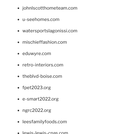
johnlscotthometeam.com
u-seehomes.com
watersportslagonissi.com
mischieffashion.com
eduwyre.com
retro-interiors.com
theblvd-boise.com
fpet2023.org
e-smart2022.org
ngrc2022.org
leesfamilyfoods.com
lewis-lewis-cpas.com