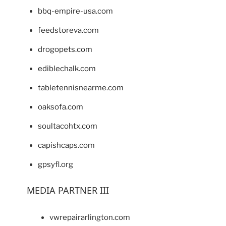
bbq-empire-usa.com
feedstoreva.com
drogopets.com
ediblechalk.com
tabletennisnearme.com
oaksofa.com
soultacohtx.com
capishcaps.com
gpsyfl.org
MEDIA PARTNER III
vwrepairarlington.com