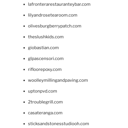
lafronterarestauranteybar.com
lilyandrosetearoom.com
olivesburgberrypatch.com
theslushkids.com
giobastian.com
glpascensori.com
rifloorepoxy.com
woolleymillingandpaving.com
uptonpvd.com
2troublegrill.com
casateranga.com
sticksandstonesstudiooh.com