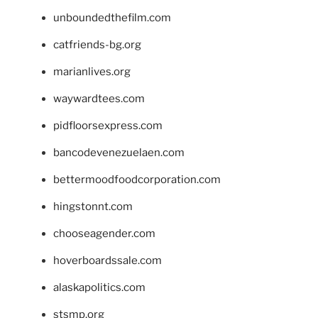
unboundedthefilm.com
catfriends-bg.org
marianlives.org
waywardtees.com
pidfloorsexpress.com
bancodevenezuelaen.com
bettermoodfoodcorporation.com
hingstonnt.com
chooseagender.com
hoverboardssale.com
alaskapolitics.com
stsmp.org