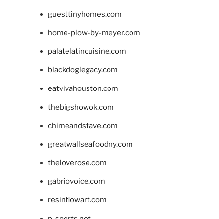
guesttinyhomes.com
home-plow-by-meyer.com
palatelatincuisine.com
blackdoglegacy.com
eatvivahouston.com
thebigshowok.com
chimeandstave.com
greatwallseafoodny.com
theloverose.com
gabriovoice.com
resinflowart.com
p-sports.net