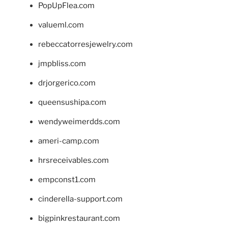
PopUpFlea.com
valueml.com
rebeccatorresjewelry.com
jmpbliss.com
drjorgerico.com
queensushipa.com
wendyweimerdds.com
ameri-camp.com
hrsreceivables.com
empconst1.com
cinderella-support.com
bigpinkrestaurant.com