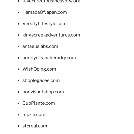
takecareofbusinessdfw.org
HamadaOfJapan.com
VersifyLifestyle.com
kingscreekadventures.com
antaeuslabs.com
purelycleanchemdry.com
WishOping.com
shoplegacee.com
bonvivantshop.com
CupPlante.com
mpzin.com
stcreal.com