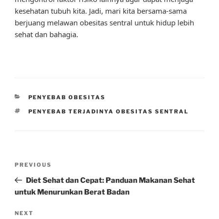
kesehatan tubuh kita. Jadi, mari kita bersama-sama
berjuang melawan obesitas sentral untuk hidup lebih
sehat dan bahagia.
CATEGORIES
PENYEBAB OBESITAS
TAGS
PENYEBAB TERJADINYA OBESITAS SENTRAL
Post
Previous
PREVIOUS
navigation
Post
Diet Sehat dan Cepat: Panduan Makanan Sehat
untuk Menurunkan Berat Badan
Next
NEXT