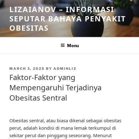
Skip
LIZAIANOV – INFORMASI
to
SEPUTAR BAHAYA PENYAKIT
content
OBESITAS
Menu
POSTED
MARCH 3, 2025
BY
ADMINLIZ
ON
Faktor-Faktor yang
Mempengaruhi Terjadinya
Obesitas Sentral
Obesitas sentral, atau biasa dikenal sebagai obesitas
perut, adalah kondisi di mana lemak terkumpul di
sekitar perut dan pinggang seseorang. Menurut