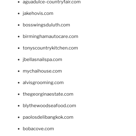
aguadulce-countryfair.com
jakehovis.com
bosswingsduluth.com
birminghamautocare.com
tonyscountrykitchen.com
jbellasnailspa.com
mychaihouse.com
alvisgrooming.com
thegeorginaestate.com
blythewoodseafood.com
paolosdelibangkok.com
bobacove.com