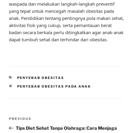
waspada dan melakukan langkah-langkah preventif
yang tepat untuk mencegah masalah obesitas pada
anak. Pendidikan tentang pentingnya pola makan sehat,
aktivitas fisik yang cukup, serta pemantauan berat
badan secara berkala perlu ditingkatkan agar anak-anak
dapat tumbuh sehat dan terhindar dari obesitas.
CATEGORIES
PENYEBAB OBESITAS
TAGS
PENYEBAB OBESITAS PADA ANAK
Post
Previous
PREVIOUS
navigation
Post
Tips Diet Sehat Tanpa Olahraga: Cara Menjaga