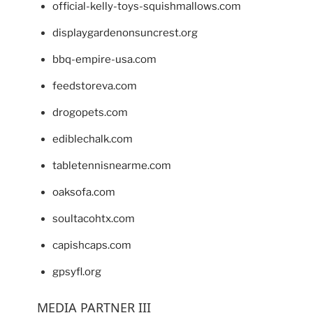
official-kelly-toys-squishmallows.com
displaygardenonsuncrest.org
bbq-empire-usa.com
feedstoreva.com
drogopets.com
ediblechalk.com
tabletennisnearme.com
oaksofa.com
soultacohtx.com
capishcaps.com
gpsyfl.org
MEDIA PARTNER III