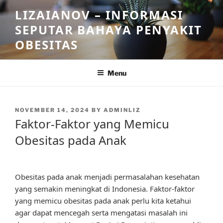
Skip
LIZAIANOV – INFORMASI
to
SEPUTAR BAHAYA PENYAKIT
content
OBESITAS
Menu
POSTED
NOVEMBER 14, 2024
BY
ADMINLIZ
ON
Faktor-Faktor yang Memicu
Obesitas pada Anak
Obesitas pada anak menjadi permasalahan kesehatan
yang semakin meningkat di Indonesia. Faktor-faktor
yang memicu obesitas pada anak perlu kita ketahui
agar dapat mencegah serta mengatasi masalah ini