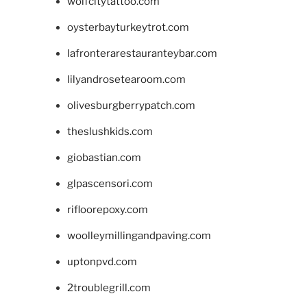
wolfcitytattoo.com
oysterbayturkeytrot.com
lafronterarestauranteybar.com
lilyandrosetearoom.com
olivesburgberrypatch.com
theslushkids.com
giobastian.com
glpascensori.com
rifloorepoxy.com
woolleymillingandpaving.com
uptonpvd.com
2troublegrill.com