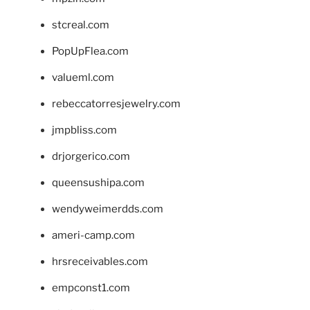
stcreal.com
PopUpFlea.com
valueml.com
rebeccatorresjewelry.com
jmpbliss.com
drjorgerico.com
queensushipa.com
wendyweimerdds.com
ameri-camp.com
hrsreceivables.com
empconst1.com