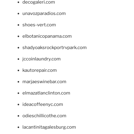
decogaleri.com
unavozparadios.com
shoes-vert.com
elbotanicopanama.com
shadyoaksrockportrvpark.com
jccoinlaundry.com
kautorepair.com
marjaeswinebar.com
elmazatlanclinton.com
ideacoffeenyc.com
odieschillicothe.com
lacantinitagalesburg.com