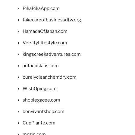
PikaPikaApp.com
takecareofbusinessdfw.org
HamadaOfJapan.com
VersifyLifestyle.com
kingscreekadventures.com
antaeuslabs.com
purelycleanchemdry.com
WishOping.com
shoplegacee.com
bonvivantshop.com
CupPlante.com
mpzin.com