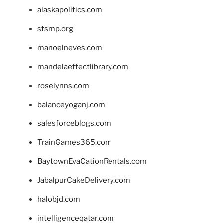
alaskapolitics.com
stsmp.org
manoelneves.com
mandelaeffectlibrary.com
roselynns.com
balanceyoganj.com
salesforceblogs.com
TrainGames365.com
BaytownEvaCationRentals.com
JabalpurCakeDelivery.com
halobjd.com
intelligenceqatar.com