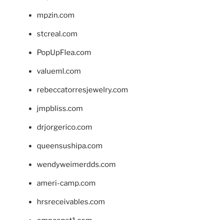
mpzin.com
stcreal.com
PopUpFlea.com
valueml.com
rebeccatorresjewelry.com
jmpbliss.com
drjorgerico.com
queensushipa.com
wendyweimerdds.com
ameri-camp.com
hrsreceivables.com