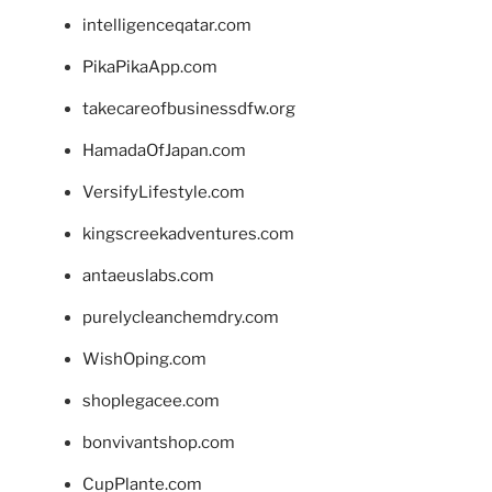
intelligenceqatar.com
PikaPikaApp.com
takecareofbusinessdfw.org
HamadaOfJapan.com
VersifyLifestyle.com
kingscreekadventures.com
antaeuslabs.com
purelycleanchemdry.com
WishOping.com
shoplegacee.com
bonvivantshop.com
CupPlante.com