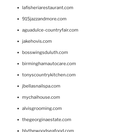
lafisheriarestaurant.com
915jazzandmore.com
aguadulce-countryfair.com
jakehovis.com
bosswingsduluth.com
birminghamautocare.com
tonyscountrykitchen.com
jbellasnailspa.com
mychaihouse.com
alvisgrooming.com
thegeorginaestate.com
blythewoodseafood.com