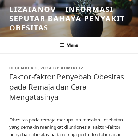
Skip
LIZAIANOV – INFORMASI
to
SEPUTAR BAHAYA PENYAKIT
content
OBESITAS
Menu
POSTED
DECEMBER 1, 2024
BY
ADMINLIZ
ON
Faktor-faktor Penyebab Obesitas
pada Remaja dan Cara
Mengatasinya
Obesitas pada remaja merupakan masalah kesehatan
yang semakin meningkat di Indonesia. Faktor-faktor
penyebab obesitas pada remaja perlu diketahui agar