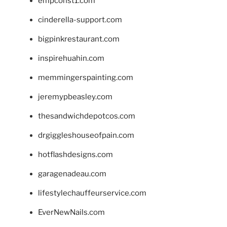
empconst1.com
cinderella-support.com
bigpinkrestaurant.com
inspirehuahin.com
memmingerspainting.com
jeremypbeasley.com
thesandwichdepotcos.com
drgiggleshouseofpain.com
hotflashdesigns.com
garagenadeau.com
lifestylechauffeurservice.com
EverNewNails.com