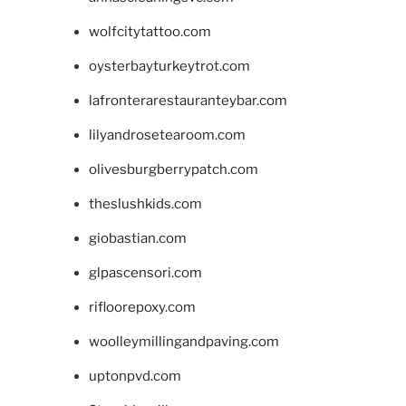
wolfcitytattoo.com
oysterbayturkeytrot.com
lafronterarestauranteybar.com
lilyandrosetearoom.com
olivesburgberrypatch.com
theslushkids.com
giobastian.com
glpascensori.com
rifloorepoxy.com
woolleymillingandpaving.com
uptonpvd.com