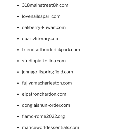
318mainstreet8h.com
lovenailsspari.com
oakberry-kuwait.com
quartzliterary.com
friendsofbroderickpark.com
studiopiattellina.com
jannagrillspringfield.com
fujiyamacharleston.com
elpatronchardon.com
donglaishun-order.com
fiamc-rome2022.org
mariceworldessentials.com