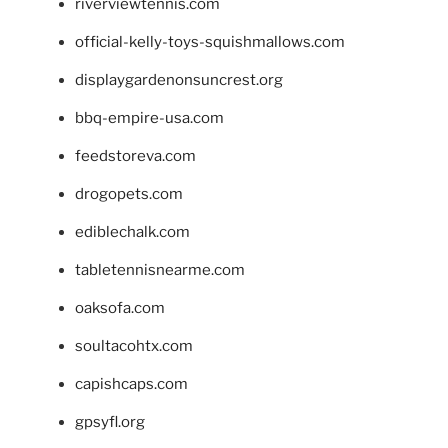
riverviewtennis.com
official-kelly-toys-squishmallows.com
displaygardenonsuncrest.org
bbq-empire-usa.com
feedstoreva.com
drogopets.com
ediblechalk.com
tabletennisnearme.com
oaksofa.com
soultacohtx.com
capishcaps.com
gpsyfl.org