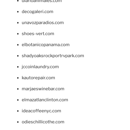
diarioanimales.com
decogaleri.com
unavozparadios.com
shoes-vert.com
elbotanicopanama.com
shadyoaksrockportrvpark.com
jccoinlaundry.com
kautorepair.com
marjaeswinebar.com
elmazatlanclinton.com
ideacoffeenyc.com
odieschillicothe.com