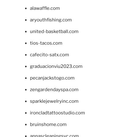
alawaffle.com
aryouthfishing.com
united-basketball.com
tios-tacos.com
cafecito-satx.com
graduacionviu2023.com
pecanjackstogo.com
zengardendayspa.com
sparklejewelryinc.com
ironcladtattoostudio.com
bruinshome.com
annascleaningsvc.com