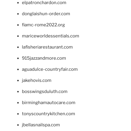
elpatronchardon.com
donglaishun-order.com
fiamc-rome2022.org
mariceworldessentials.com
lafisheriarestaurant.com
915jazzandmore.com
aguadulce-countryfair.com
jakehovis.com
bosswingsduluth.com
birminghamautocare.com
tonyscountrykitchen.com
jbellasnailspa.com