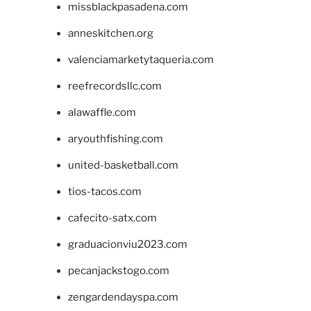
missblackpasadena.com
anneskitchen.org
valenciamarketytaqueria.com
reefrecordsllc.com
alawaffle.com
aryouthfishing.com
united-basketball.com
tios-tacos.com
cafecito-satx.com
graduacionviu2023.com
pecanjackstogo.com
zengardendayspa.com