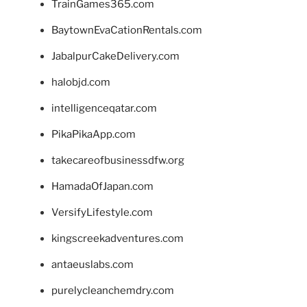
TrainGames365.com
BaytownEvaCationRentals.com
JabalpurCakeDelivery.com
halobjd.com
intelligenceqatar.com
PikaPikaApp.com
takecareofbusinessdfw.org
HamadaOfJapan.com
VersifyLifestyle.com
kingscreekadventures.com
antaeuslabs.com
purelycleanchemdry.com