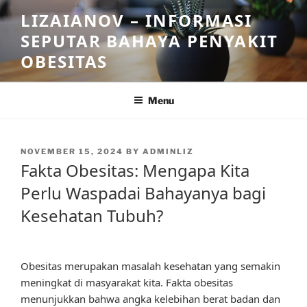
Skip
LIZAIANOV – INFORMASI
to
SEPUTAR BAHAYA PENYAKIT
content
OBESITAS
Menu
POSTED
NOVEMBER 15, 2024
BY
ADMINLIZ
ON
Fakta Obesitas: Mengapa Kita
Perlu Waspadai Bahayanya bagi
Kesehatan Tubuh?
Obesitas merupakan masalah kesehatan yang semakin
meningkat di masyarakat kita. Fakta obesitas
menunjukkan bahwa angka kelebihan berat badan dan