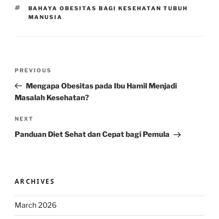
TAGS
BAHAYA OBESITAS BAGI KESEHATAN TUBUH
MANUSIA
Post
Previous
PREVIOUS
navigation
Post
Mengapa Obesitas pada Ibu Hamil Menjadi
Masalah Kesehatan?
Next
NEXT
Post
Panduan Diet Sehat dan Cepat bagi Pemula
ARCHIVES
March 2026