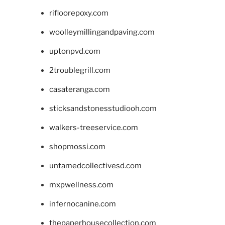
rifloorepoxy.com
woolleymillingandpaving.com
uptonpvd.com
2troublegrill.com
casateranga.com
sticksandstonesstudiooh.com
walkers-treeservice.com
shopmossi.com
untamedcollectivesd.com
mxpwellness.com
infernocanine.com
thepaperhousecollection.com