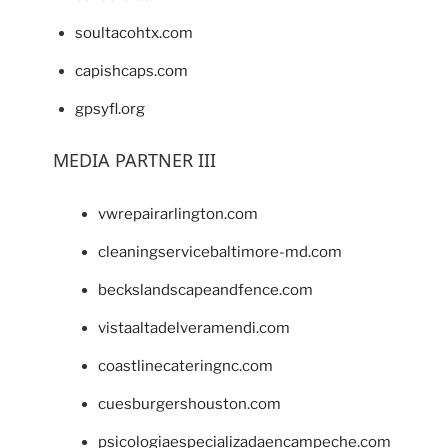
soultacohtx.com
capishcaps.com
gpsyfl.org
MEDIA PARTNER III
vwrepairarlington.com
cleaningservicebaltimore-md.com
beckslandscapeandfence.com
vistaaltadelveramendi.com
coastlinecateringnc.com
cuesburgershouston.com
psicologiaespecializadaencampeche.com