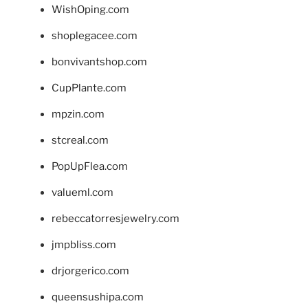
WishOping.com
shoplegacee.com
bonvivantshop.com
CupPlante.com
mpzin.com
stcreal.com
PopUpFlea.com
valueml.com
rebeccatorresjewelry.com
jmpbliss.com
drjorgerico.com
queensushipa.com