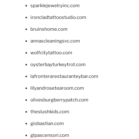
sparklejewelryinc.com
ironcladtattoostudio.com
bruinshome.com
annascleaningsvc.com
wolfcitytattoo.com
oysterbayturkeytrot.com
lafronterarestauranteybar.com
lilyandrosetearoom.com
olivesburgberrypatch.com
theslushkids.com
giobastian.com
glpascensori.com