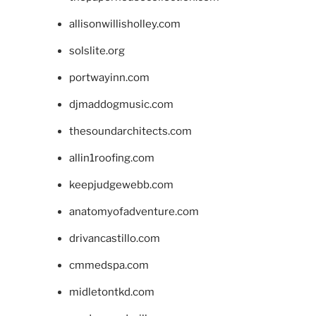
allisonwillisholley.com
solslite.org
portwayinn.com
djmaddogmusic.com
thesoundarchitects.com
allin1roofing.com
keepjudgewebb.com
anatomyofadventure.com
drivancastillo.com
cmmedspa.com
midletontkd.com