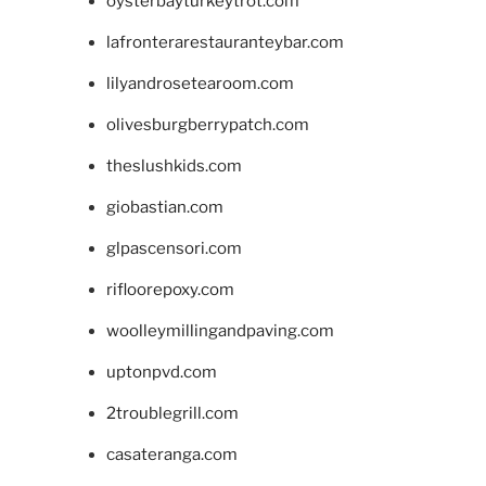
oysterbayturkeytrot.com
lafronterarestauranteybar.com
lilyandrosetearoom.com
olivesburgberrypatch.com
theslushkids.com
giobastian.com
glpascensori.com
rifloorepoxy.com
woolleymillingandpaving.com
uptonpvd.com
2troublegrill.com
casateranga.com