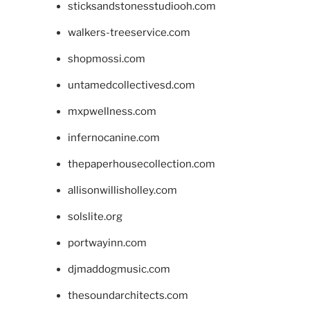
sticksandstonesstudiooh.com
walkers-treeservice.com
shopmossi.com
untamedcollectivesd.com
mxpwellness.com
infernocanine.com
thepaperhousecollection.com
allisonwillisholley.com
solslite.org
portwayinn.com
djmaddogmusic.com
thesoundarchitects.com