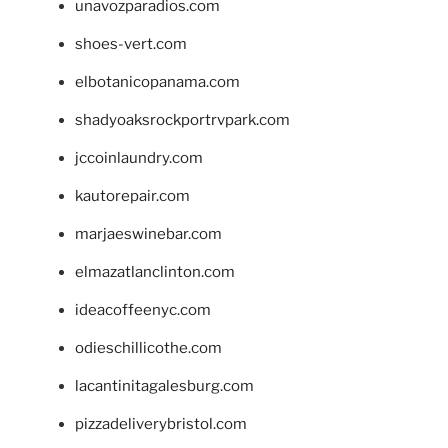
unavozparadios.com
shoes-vert.com
elbotanicopanama.com
shadyoaksrockportrvpark.com
jccoinlaundry.com
kautorepair.com
marjaeswinebar.com
elmazatlanclinton.com
ideacoffeenyc.com
odieschillicothe.com
lacantinitagalesburg.com
pizzadeliverybristol.com