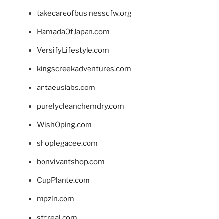
takecareofbusinessdfw.org
HamadaOfJapan.com
VersifyLifestyle.com
kingscreekadventures.com
antaeuslabs.com
purelycleanchemdry.com
WishOping.com
shoplegacee.com
bonvivantshop.com
CupPlante.com
mpzin.com
stcreal.com