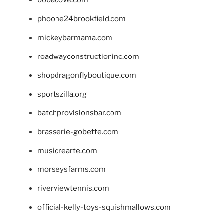
bobacove.com
phoone24brookfield.com
mickeybarmama.com
roadwayconstructioninc.com
shopdragonflyboutique.com
sportszilla.org
batchprovisionsbar.com
brasserie-gobette.com
musicrearte.com
morseysfarms.com
riverviewtennis.com
official-kelly-toys-squishmallows.com