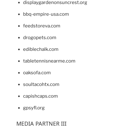
displaygardenonsuncrest.org
bbq-empire-usa.com
feedstoreva.com
drogopets.com
ediblechalk.com
tabletennisnearme.com
oaksofa.com
soultacohtx.com
capishcaps.com
gpsyfl.org
MEDIA PARTNER III