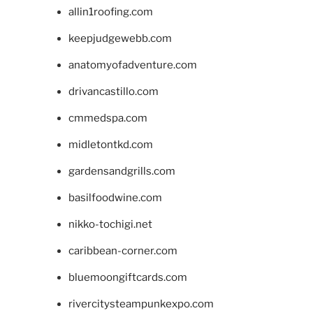
allin1roofing.com
keepjudgewebb.com
anatomyofadventure.com
drivancastillo.com
cmmedspa.com
midletontkd.com
gardensandgrills.com
basilfoodwine.com
nikko-tochigi.net
caribbean-corner.com
bluemoongiftcards.com
rivercitysteampunkexpo.com