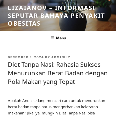
Skip
LIZAIANOV – INFORMASI
to
SEPUTAR BAHAYA PENYAKIT
content
OBESITAS
Menu
POSTED
DECEMBER 3, 2024
BY
ADMINLIZ
ON
Diet Tanpa Nasi: Rahasia Sukses
Menurunkan Berat Badan dengan
Pola Makan yang Tepat
Apakah Anda sedang mencari cara untuk menurunkan
berat badan tanpa harus mengorbankan kelezatan
makanan? Jika iya, mungkin Diet Tanpa Nasi bisa