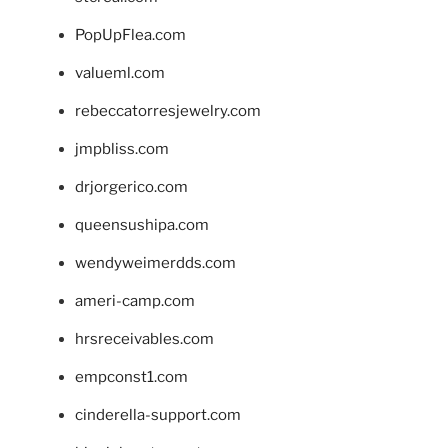
PopUpFlea.com
valueml.com
rebeccatorresjewelry.com
jmpbliss.com
drjorgerico.com
queensushipa.com
wendyweimerdds.com
ameri-camp.com
hrsreceivables.com
empconst1.com
cinderella-support.com