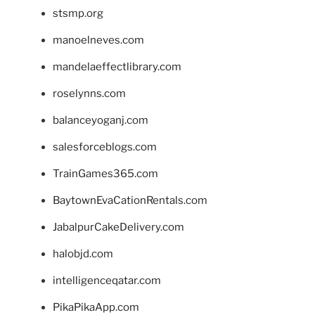
stsmp.org
manoelneves.com
mandelaeffectlibrary.com
roselynns.com
balanceyoganj.com
salesforceblogs.com
TrainGames365.com
BaytownEvaCationRentals.com
JabalpurCakeDelivery.com
halobjd.com
intelligenceqatar.com
PikaPikaApp.com