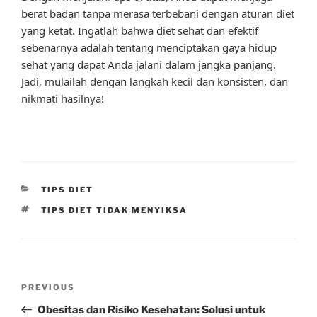
berat badan tanpa merasa terbebani dengan aturan diet
yang ketat. Ingatlah bahwa diet sehat dan efektif
sebenarnya adalah tentang menciptakan gaya hidup
sehat yang dapat Anda jalani dalam jangka panjang.
Jadi, mulailah dengan langkah kecil dan konsisten, dan
nikmati hasilnya!
CATEGORIES
TIPS DIET
TAGS
TIPS DIET TIDAK MENYIKSA
Post
Previous
PREVIOUS
navigation
Post
Obesitas dan Risiko Kesehatan: Solusi untuk