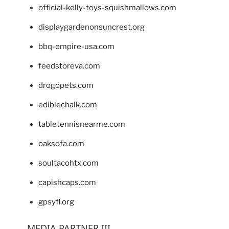
official-kelly-toys-squishmallows.com
displaygardenonsuncrest.org
bbq-empire-usa.com
feedstoreva.com
drogopets.com
ediblechalk.com
tabletennisnearme.com
oaksofa.com
soultacohtx.com
capishcaps.com
gpsyfl.org
MEDIA PARTNER III