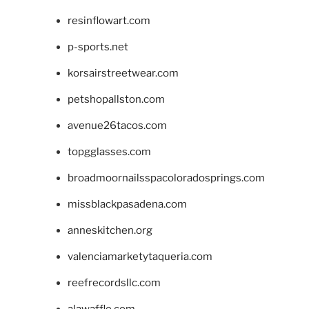
resinflowart.com
p-sports.net
korsairstreetwear.com
petshopallston.com
avenue26tacos.com
topgglasses.com
broadmoornailsspacoloradosprings.com
missblackpasadena.com
anneskitchen.org
valenciamarketytaqueria.com
reefrecordsllc.com
alawaffle.com