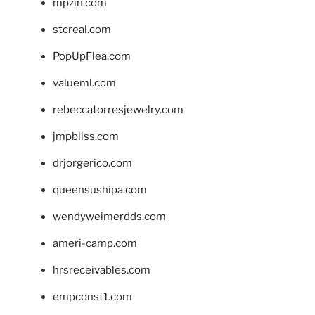
mpzin.com
stcreal.com
PopUpFlea.com
valueml.com
rebeccatorresjewelry.com
jmpbliss.com
drjorgerico.com
queensushipa.com
wendyweimerdds.com
ameri-camp.com
hrsreceivables.com
empconst1.com