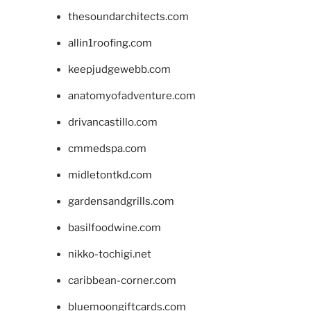
thesoundarchitects.com
allin1roofing.com
keepjudgewebb.com
anatomyofadventure.com
drivancastillo.com
cmmedspa.com
midletontkd.com
gardensandgrills.com
basilfoodwine.com
nikko-tochigi.net
caribbean-corner.com
bluemoongiftcards.com