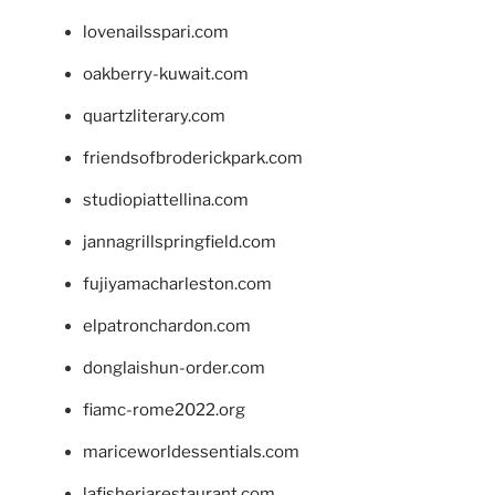
lovenailsspari.com
oakberry-kuwait.com
quartzliterary.com
friendsofbroderickpark.com
studiopiattellina.com
jannagrillspringfield.com
fujiyamacharleston.com
elpatronchardon.com
donglaishun-order.com
fiamc-rome2022.org
mariceworldessentials.com
lafisheriarestaurant.com