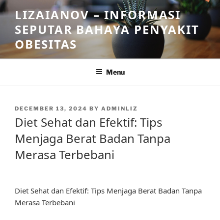
Skip
LIZAIANOV – INFORMASI
to
SEPUTAR BAHAYA PENYAKIT
content
OBESITAS
Menu
POSTED
DECEMBER 13, 2024
BY
ADMINLIZ
ON
Diet Sehat dan Efektif: Tips
Menjaga Berat Badan Tanpa
Merasa Terbebani
Diet Sehat dan Efektif: Tips Menjaga Berat Badan Tanpa
Merasa Terbebani