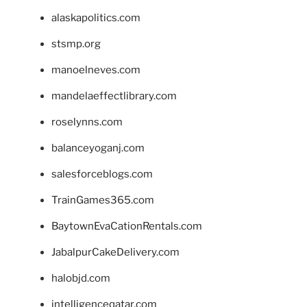
alaskapolitics.com
stsmp.org
manoelneves.com
mandelaeffectlibrary.com
roselynns.com
balanceyoganj.com
salesforceblogs.com
TrainGames365.com
BaytownEvaCationRentals.com
JabalpurCakeDelivery.com
halobjd.com
intelligenceqatar.com