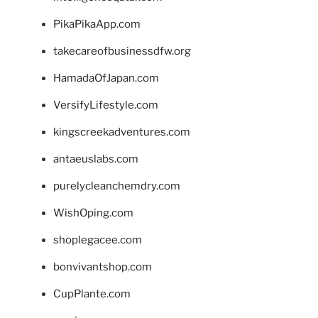
PikaPikaApp.com
takecareofbusinessdfw.org
HamadaOfJapan.com
VersifyLifestyle.com
kingscreekadventures.com
antaeuslabs.com
purelycleanchemdry.com
WishOping.com
shoplegacee.com
bonvivantshop.com
CupPlante.com