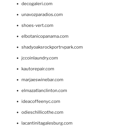
decogaleri.com
unavozparadios.com
shoes-vert.com
elbotanicopanama.com
shadyoaksrockportrvpark.com
jccoinlaundry.com
kautorepair.com
marjaeswinebar.com
elmazatlanclinton.com
ideacoffeenyc.com
odieschillicothe.com
lacantinitagalesburg.com