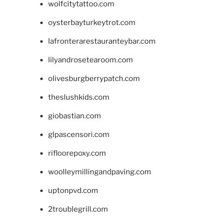
wolfcitytattoo.com
oysterbayturkeytrot.com
lafronterarestauranteybar.com
lilyandrosetearoom.com
olivesburgberrypatch.com
theslushkids.com
giobastian.com
glpascensori.com
rifloorepoxy.com
woolleymillingandpaving.com
uptonpvd.com
2troublegrill.com