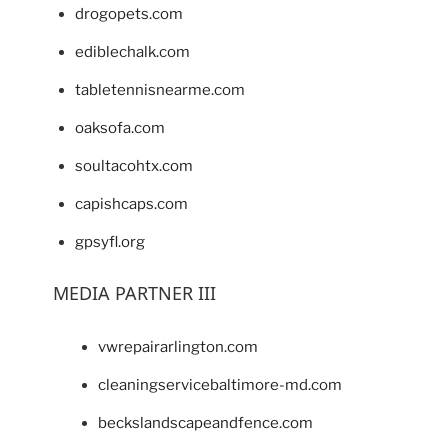
drogopets.com
ediblechalk.com
tabletennisnearme.com
oaksofa.com
soultacohtx.com
capishcaps.com
gpsyfl.org
MEDIA PARTNER III
vwrepairarlington.com
cleaningservicebaltimore-md.com
beckslandscapeandfence.com