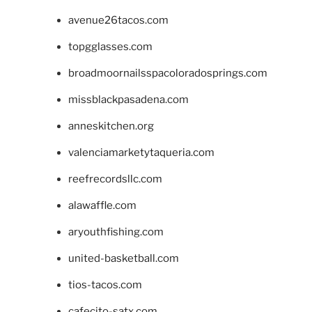
avenue26tacos.com
topgglasses.com
broadmoornailsspacoloradosprings.com
missblackpasadena.com
anneskitchen.org
valenciamarketytaqueria.com
reefrecordsllc.com
alawaffle.com
aryouthfishing.com
united-basketball.com
tios-tacos.com
cafecito-satx.com