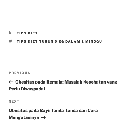
CATEGORIES
TIPS DIET
TAGS
TIPS DIET TURUN 5 KG DALAM 1 MINGGU
Post
Previous
PREVIOUS
navigation
Post
Obesitas pada Remaja: Masalah Kesehatan yang
Perlu Diwaspadai
Next
NEXT
Post
Obesitas pada Bayi: Tanda-tanda dan Cara
Mengatasinya