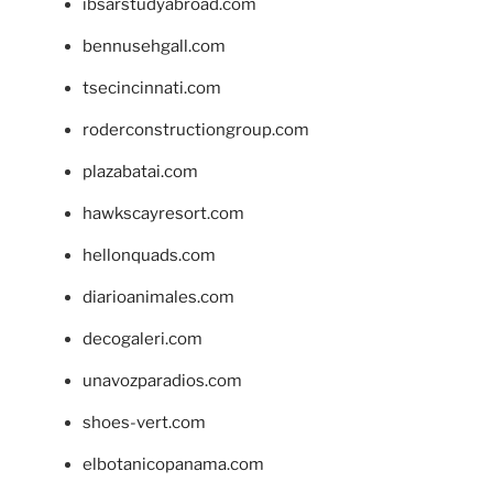
ibsarstudyabroad.com
bennusehgall.com
tsecincinnati.com
roderconstructiongroup.com
plazabatai.com
hawkscayresort.com
hellonquads.com
diarioanimales.com
decogaleri.com
unavozparadios.com
shoes-vert.com
elbotanicopanama.com