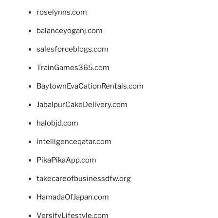
roselynns.com
balanceyoganj.com
salesforceblogs.com
TrainGames365.com
BaytownEvaCationRentals.com
JabalpurCakeDelivery.com
halobjd.com
intelligenceqatar.com
PikaPikaApp.com
takecareofbusinessdfw.org
HamadaOfJapan.com
VersifyLifestyle.com