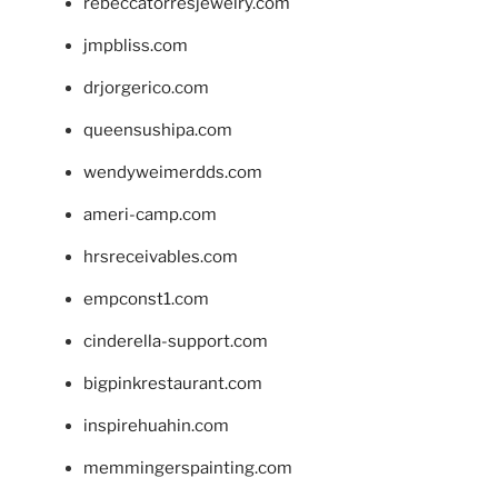
rebeccatorresjewelry.com
jmpbliss.com
drjorgerico.com
queensushipa.com
wendyweimerdds.com
ameri-camp.com
hrsreceivables.com
empconst1.com
cinderella-support.com
bigpinkrestaurant.com
inspirehuahin.com
memmingerspainting.com