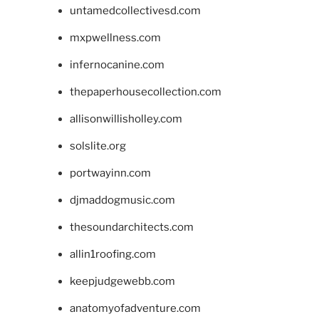
untamedcollectivesd.com
mxpwellness.com
infernocanine.com
thepaperhousecollection.com
allisonwillisholley.com
solslite.org
portwayinn.com
djmaddogmusic.com
thesoundarchitects.com
allin1roofing.com
keepjudgewebb.com
anatomyofadventure.com