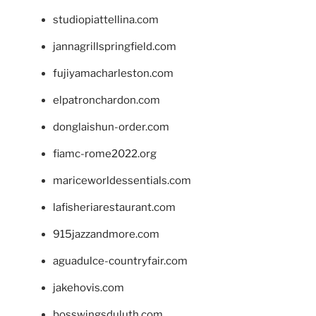
studiopiattellina.com
jannagrillspringfield.com
fujiyamacharleston.com
elpatronchardon.com
donglaishun-order.com
fiamc-rome2022.org
mariceworldessentials.com
lafisheriarestaurant.com
915jazzandmore.com
aguadulce-countryfair.com
jakehovis.com
bosswingsduluth.com