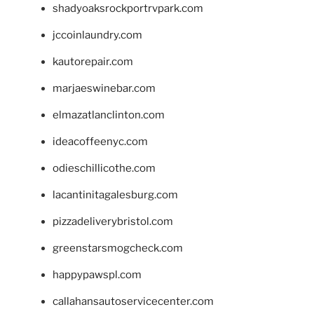
shadyoaksrockportrvpark.com
jccoinlaundry.com
kautorepair.com
marjaeswinebar.com
elmazatlanclinton.com
ideacoffeenyc.com
odieschillicothe.com
lacantinitagalesburg.com
pizzadeliverybristol.com
greenstarsmogcheck.com
happypawspl.com
callahansautoservicecenter.com