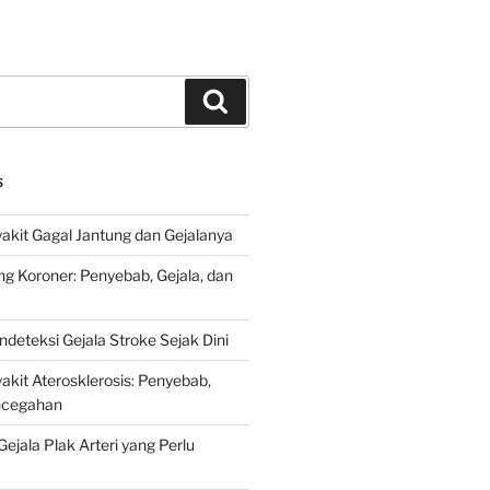
Search
S
kit Gagal Jantung dan Gejalanya
ng Koroner: Penyebab, Gejala, dan
deteksi Gejala Stroke Sejak Dini
kit Aterosklerosis: Penyebab,
encegahan
ejala Plak Arteri yang Perlu