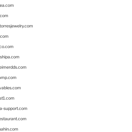
ea.com
.com
torresjewelry.com
s.com
ico.com
shipa.com
eimerdds.com
camp.com
ivables.com
st1.com
la-support.com
estaurant.com
uahin.com