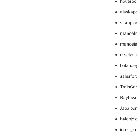
hoverbo
alaskapo
stsmp.o
manoel
mandelae
roselyn
balance
salesfo
TrainG
Baytown
Jabalpu
halobjd
intellig