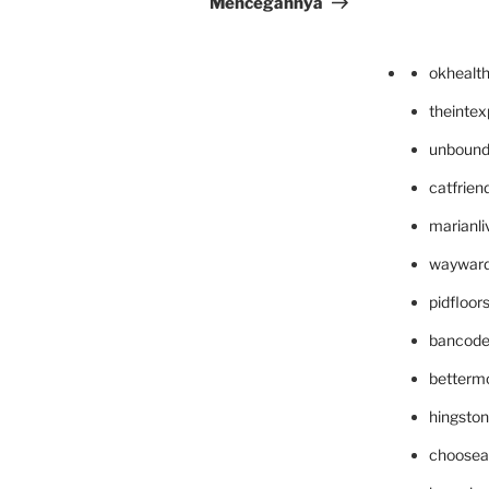
Mencegahnya
okhealt
theinte
unbound
catfrien
marianli
wayward
pidfloo
bancode
betterm
hingsto
choosea