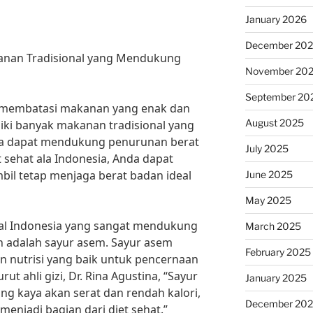
January 2026
December 20
kanan Tradisional yang Mendukung
November 20
September 20
lu membatasi makanan yang enak dan
August 2025
iliki banyak makanan tradisional yang
uga dapat mendukung penurunan berat
July 2025
 sehat ala Indonesia, Anda dapat
bil tetap menjaga berat badan ideal
June 2025
May 2025
nal Indonesia yang sangat mendukung
March 2025
 adalah sayur asem. Sayur asem
February 2025
 nutrisi yang baik untuk pencernaan
t ahli gizi, Dr. Rina Agustina, “Sayur
January 2025
 kaya akan serat dan rendah kalori,
December 20
enjadi bagian dari diet sehat.”