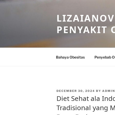
Skip
to
LIZAIANOV
content
PENYAKIT 
Bahaya Obesitas
Penyebab O
POSTED
DECEMBER 30, 2024
BY
ADMIN
ON
Diet Sehat ala In
Tradisional yang