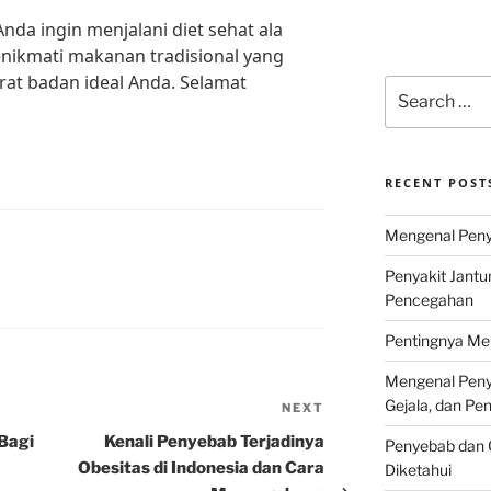
 Anda ingin menjalani diet sehat ala
enikmati makanan tradisional yang
rat badan ideal Anda. Selamat
Search
for:
RECENT POST
Mengenal Penya
Penyakit Jantu
Pencegahan
Pentingnya Men
Mengenal Penya
Gejala, dan P
NEXT
Next
Post
Bagi
Kenali Penyebab Terjadinya
Penyebab dan G
Obesitas di Indonesia dan Cara
Diketahui