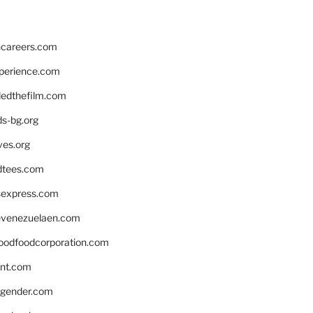
hcareers.com
xperience.com
edthefilm.com
ds-bg.org
ves.org
tees.com
rsexpress.com
venezuelaen.com
oodfoodcorporation.com
nnt.com
gender.com