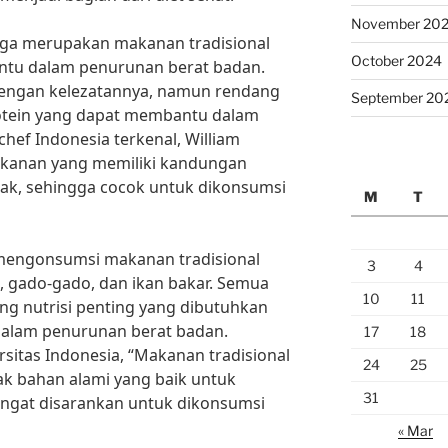
November 20
juga merupakan makanan tradisional
October 2024
ntu dalam penurunan berat badan.
dengan kelezatannya, namun rendang
September 20
tein yang dapat membantu dalam
ef Indonesia terkenal, William
kanan yang memiliki kandungan
mak, sehingga cocok untuk dikonsumsi
M
T
k mengonsumsi makanan tradisional
3
4
o, gado-gado, dan ikan bakar. Semua
10
11
 nutrisi penting yang dibutuhkan
alam penurunan berat badan.
17
18
rsitas Indonesia, “Makanan tradisional
24
25
 bahan alami yang baik untuk
31
angat disarankan untuk dikonsumsi
« Mar