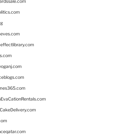
ardssale.com
litics.com
rg
neves.com
ffectlibrary.com
ns.com
yoganj.com
rceblogs.com
ames365.com
EvaCationRentals.com
rCakeDelivery.com
.com
enceqatar.com