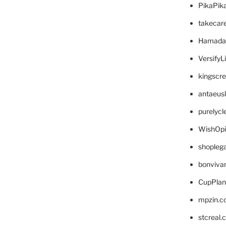
PikaPik
takecar
Hamada
VersifyL
kingscr
antaeus
purelyc
WishOp
shopleg
bonviva
CupPlan
mpzin.c
stcreal.