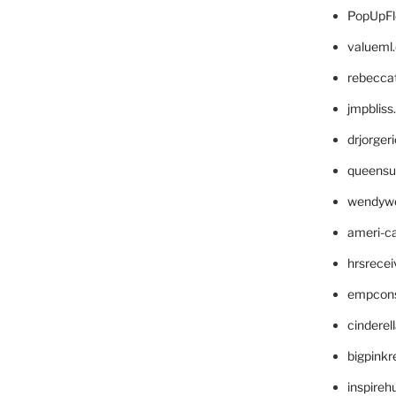
PopUpFl
valueml
rebecca
jmpblis
drjorger
queensu
wendyw
ameri-
hrsrece
empcon
cinderel
bigpinkr
inspireh