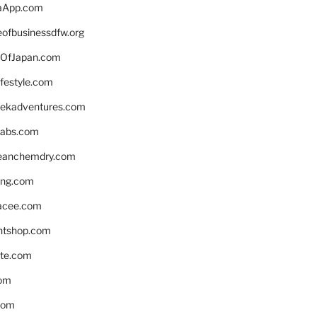
aApp.com
eofbusinessdfw.org
OfJapan.com
ifestyle.com
eekadventures.com
labs.com
leanchemdry.com
ing.com
acee.com
ntshop.com
te.com
om
com