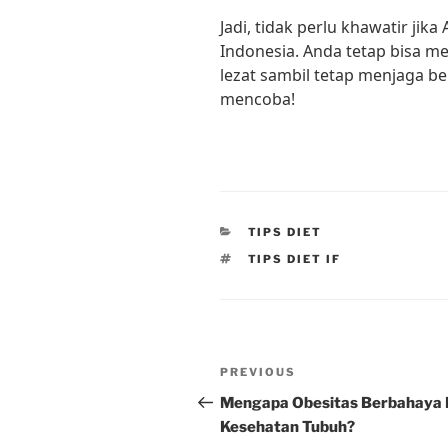
Jadi, tidak perlu khawatir jika
Indonesia. Anda tetap bisa m
lezat sambil tetap menjaga be
mencoba!
CATEGORIES
TIPS DIET
TAGS
TIPS DIET IF
Post
Previous
PREVIOUS
navigation
Post
Mengapa Obesitas Berbahaya 
Kesehatan Tubuh?