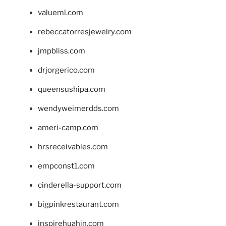
valueml.com
rebeccatorresjewelry.com
jmpbliss.com
drjorgerico.com
queensushipa.com
wendyweimerdds.com
ameri-camp.com
hrsreceivables.com
empconst1.com
cinderella-support.com
bigpinkrestaurant.com
inspirehuahin.com