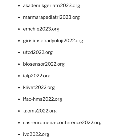
akademikgeriatri2023.org
marmarapediatri2023.org
emchie2023.org
girisimselradyoloji2022.org
utcd2022.org
biosensor2022.org
ialp2022.org
klivet2022.org
ifac-hms2022.org
taoms2022.org
iias-euromena-conference2022.org
ivd2022.org