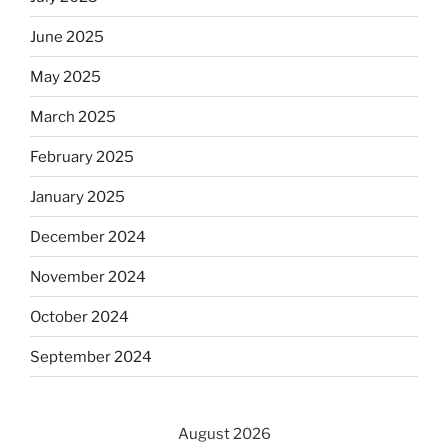
June 2025
May 2025
March 2025
February 2025
January 2025
December 2024
November 2024
October 2024
September 2024
August 2026