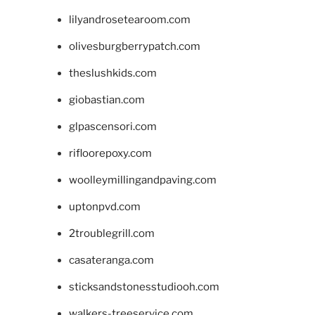
lilyandrosetearoom.com
olivesburgberrypatch.com
theslushkids.com
giobastian.com
glpascensori.com
rifloorepoxy.com
woolleymillingandpaving.com
uptonpvd.com
2troublegrill.com
casateranga.com
sticksandstonesstudiooh.com
walkers-treeservice.com