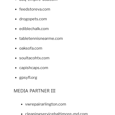
feedstoreva.com
drogopets.com
ediblechalk.com
tabletennisnearme.com
oaksofa.com
soultacohtx.com
capishcaps.com
gpsyfl.org
MEDIA PARTNER III
vwrepairarlington.com
cleaningservicebaltimore-md.com