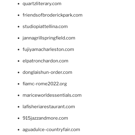
quartzliterary.com
friendsofbroderickpark.com
studiopiattellina.com
jannagrillspringfield.com
fujiyamacharleston.com
elpatronchardon.com
donglaishun-order.com
fiamc-rome2022.org
mariceworldessentials.com
lafisheriarestaurant.com
915jazzandmore.com
aguadulce-countryfair.com