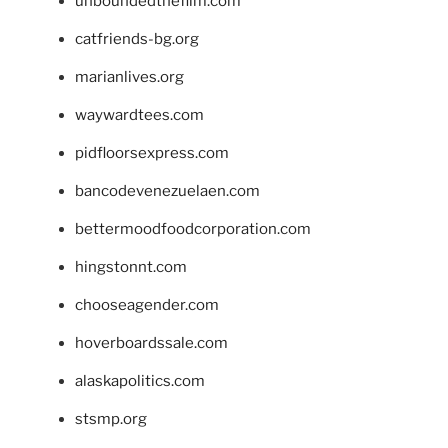
unboundedthefilm.com
catfriends-bg.org
marianlives.org
waywardtees.com
pidfloorsexpress.com
bancodevenezuelaen.com
bettermoodfoodcorporation.com
hingstonnt.com
chooseagender.com
hoverboardssale.com
alaskapolitics.com
stsmp.org