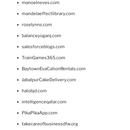
manoelneves.com
mandelaeffectlibrary.com
roselynns.com
balanceyoganj.com
salesforceblogs.com
TrainGames365.com
BaytownEvaCationRentals.com
JabalpurCakeDelivery.com
halobjd.com
intelligenceqatar.com
PikaPikaApp.com
takecareofbusinessdfw.org