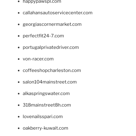
happypawspl.com
callahansautoservicecenter.com
georgiascornermarket.com
perfectfit24-7.com
portugalprivatedriver.com
von-racer.com
coffeeshopcharleston.com
salon104mainstreet.com
alkaspringswater.com
318mainstreet8h.com
lovenailsspari.com
oakberry-kuwait.com