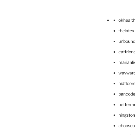
okhealt
theinte
unbound
catfrien
marianli
wayward
pidfloo
bancode
betterm
hingsto
choosea