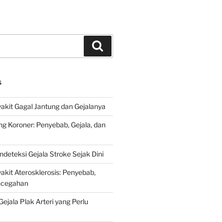
Search
S
kit Gagal Jantung dan Gejalanya
ng Koroner: Penyebab, Gejala, dan
deteksi Gejala Stroke Sejak Dini
kit Aterosklerosis: Penyebab,
encegahan
ejala Plak Arteri yang Perlu