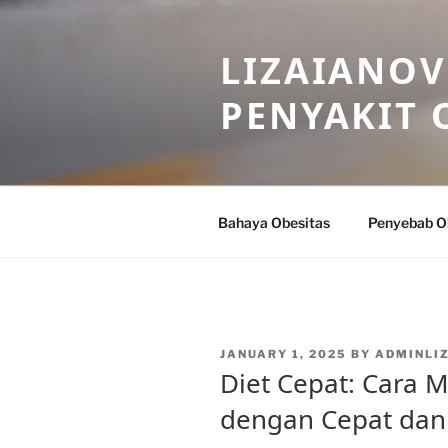
Skip
to
LIZAIANOV
content
PENYAKIT 
Bahaya Obesitas
Penyebab O
POSTED
JANUARY 1, 2025
BY
ADMINLI
ON
Diet Cepat: Cara 
dengan Cepat da