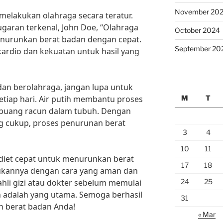
November 20
k melakukan olahraga secara teratur.
garan terkenal, John Doe, “Olahraga
October 2024
nurunkan berat badan dengan cepat.
September 20
kardio dan kekuatan untuk hasil yang
an berolahraga, jangan lupa untuk
M
T
etiap hari. Air putih membantu proses
uang racun dalam tubuh. Dengan
g cukup, proses penurunan berat
3
4
10
11
a diet cepat untuk menurunkan berat
17
18
ukannya dengan cara yang aman dan
24
25
ahli gizi atau dokter sebelum memulai
an adalah yang utama. Semoga berhasil
31
 berat badan Anda!
« Mar