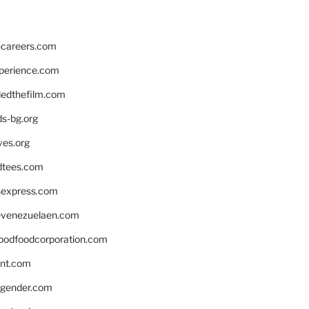
hcareers.com
xperience.com
edthefilm.com
ds-bg.org
ves.org
tees.com
rsexpress.com
venezuelaen.com
oodfoodcorporation.com
nnt.com
gender.com