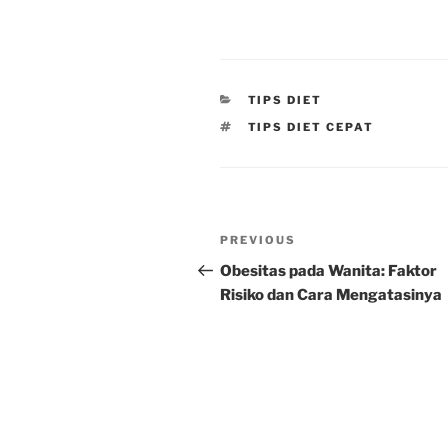
CATEGORIES
TIPS DIET
TAGS
TIPS DIET CEPAT
Post
Previous
PREVIOUS
navigation
Post
Obesitas pada Wanita: Faktor
Risiko dan Cara Mengatasinya