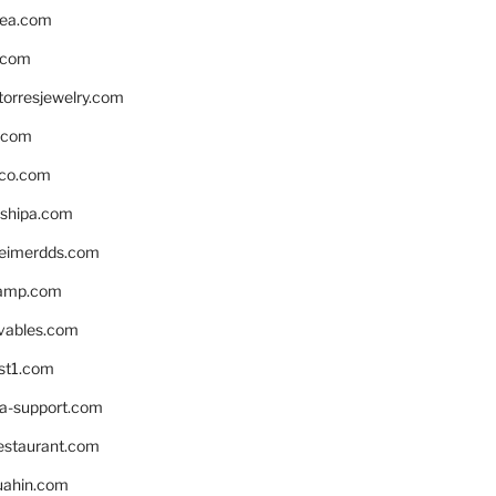
ea.com
.com
torresjewelry.com
s.com
ico.com
shipa.com
eimerdds.com
camp.com
ivables.com
st1.com
la-support.com
estaurant.com
uahin.com