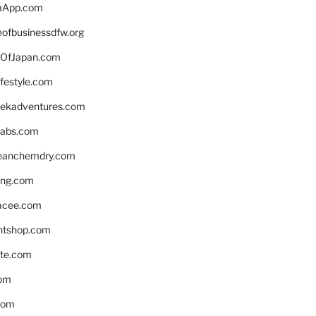
aApp.com
eofbusinessdfw.org
OfJapan.com
ifestyle.com
eekadventures.com
labs.com
leanchemdry.com
ing.com
acee.com
ntshop.com
te.com
om
com