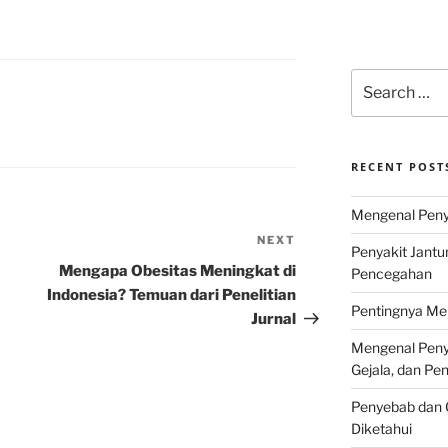
Search
for:
RECENT POST
Mengenal Penya
NEXT
Next
Penyakit Jantu
Post
Mengapa Obesitas Meningkat di
Pencegahan
Indonesia? Temuan dari Penelitian
Pentingnya Men
Jurnal
Mengenal Penya
Gejala, dan P
Penyebab dan G
Diketahui