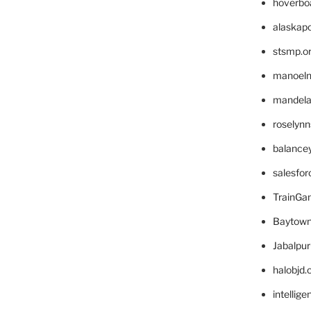
hoverbo
alaskapo
stsmp.o
manoel
mandelae
roselyn
balance
salesfo
TrainG
Baytown
Jabalpu
halobjd
intellig