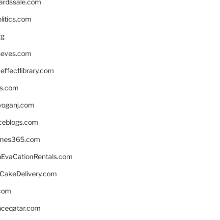
ardssale.com
litics.com
rg
neves.com
ffectlibrary.com
ns.com
yoganj.com
rceblogs.com
ames365.com
EvaCationRentals.com
rCakeDelivery.com
.com
enceqatar.com