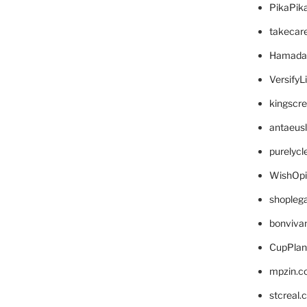
PikaPik
takecar
Hamada
VersifyL
kingscr
antaeus
purelyc
WishOp
shopleg
bonviva
CupPlan
mpzin.c
stcreal.