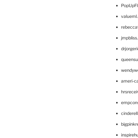
PopUpFl
valueml
rebecca
jmpblis
drjorger
queensu
wendyw
ameri-
hrsrece
empcon
cinderel
bigpinkr
inspireh