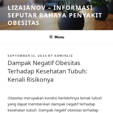
Skip
LIZAIANOV – INFORMASI
to
SEPUTAR BAHAYA PENYAKIT
content
OBESITAS
Menu
POSTED
SEPTEMBER 11, 2024
BY
ADMINLIZ
ON
Dampak Negatif Obesitas
Terhadap Kesehatan Tubuh:
Kenali Risikonya
Obesitas merupakan kondisi berlebihnya lemak tubuh
yang dapat memberikan dampak negatif terhadap
kesehatan tubuh. Dampak negatif obesitas terhadap