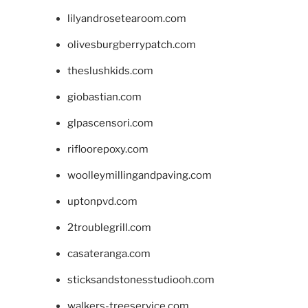
lilyandrosetearoom.com
olivesburgberrypatch.com
theslushkids.com
giobastian.com
glpascensori.com
rifloorepoxy.com
woolleymillingandpaving.com
uptonpvd.com
2troublegrill.com
casateranga.com
sticksandstonesstudiooh.com
walkers-treeservice.com