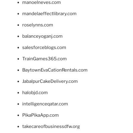
manoelneves.com
mandelaeffectlibrary.com
roselynns.com
balanceyoganj.com
salesforceblogs.com
TrainGames365.com
BaytownEvaCationRentals.com
JabalpurCakeDelivery.com
halobjd.com
intelligenceqatar.com
PikaPikaApp.com
takecareofbusinessdfw.org