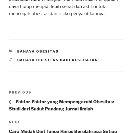
gaya hidup menjadi lebih sehat dan aktif untuk
mencegah obesitas dan risiko penyakit lainnya.
CATEGORIES
BAHAYA OBESITAS
TAGS
BAHAYA OBESITAS BAGI KESEHATAN
Post
Previous
PREVIOUS
navigation
Post
Faktor-Faktor yang Mempengaruhi Obesitas:
Studi dari Sudut Pandang Jurnal Ilmiah
Next
NEXT
Post
Cara Mudah Diet Tanpa Harus Berolahraga Setiap