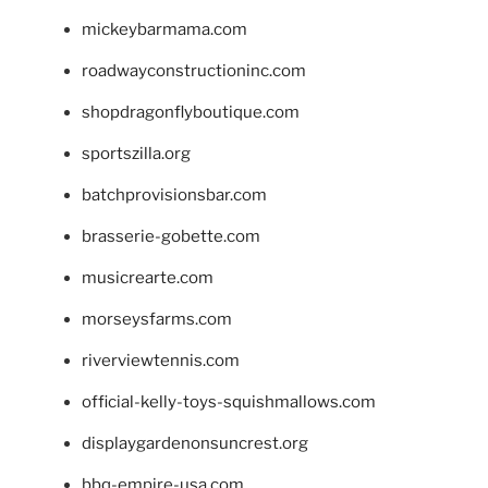
mickeybarmama.com
roadwayconstructioninc.com
shopdragonflyboutique.com
sportszilla.org
batchprovisionsbar.com
brasserie-gobette.com
musicrearte.com
morseysfarms.com
riverviewtennis.com
official-kelly-toys-squishmallows.com
displaygardenonsuncrest.org
bbq-empire-usa.com