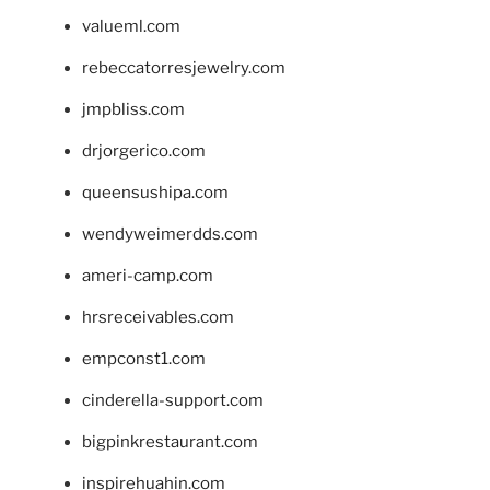
valueml.com
rebeccatorresjewelry.com
jmpbliss.com
drjorgerico.com
queensushipa.com
wendyweimerdds.com
ameri-camp.com
hrsreceivables.com
empconst1.com
cinderella-support.com
bigpinkrestaurant.com
inspirehuahin.com