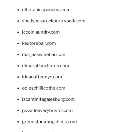
elbotanicopanama.com
shadyoaksrockportrvpark.com
jccoinlaundry.com
kautorepair.com
marjaeswinebar.com
elmazatlanclinton.com
ideacoffeenyc.com
odieschillicothe.com
lacantinitagalesburg.com
pizzadeliverybristol.com
greenstarsmogcheck.com