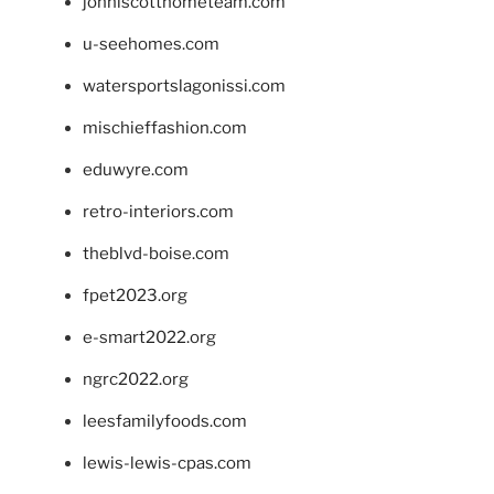
johnlscotthometeam.com
u-seehomes.com
watersportslagonissi.com
mischieffashion.com
eduwyre.com
retro-interiors.com
theblvd-boise.com
fpet2023.org
e-smart2022.org
ngrc2022.org
leesfamilyfoods.com
lewis-lewis-cpas.com