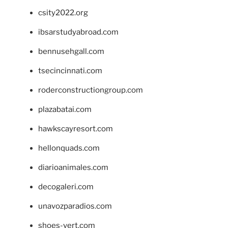
csity2022.org
ibsarstudyabroad.com
bennusehgall.com
tsecincinnati.com
roderconstructiongroup.com
plazabatai.com
hawkscayresort.com
hellonquads.com
diarioanimales.com
decogaleri.com
unavozparadios.com
shoes-vert.com