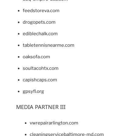
feedstoreva.com
drogopets.com
ediblechalk.com
tabletennisnearme.com
oaksofa.com
soultacohtx.com
capishcaps.com
gpsyfl.org
MEDIA PARTNER III
vwrepairarlington.com
cleaningservicebaltimore-md.com