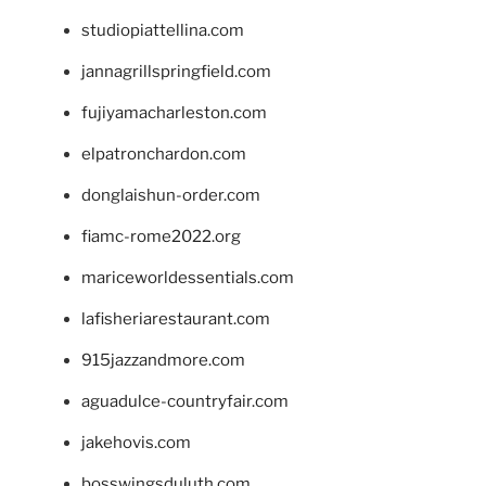
studiopiattellina.com
jannagrillspringfield.com
fujiyamacharleston.com
elpatronchardon.com
donglaishun-order.com
fiamc-rome2022.org
mariceworldessentials.com
lafisheriarestaurant.com
915jazzandmore.com
aguadulce-countryfair.com
jakehovis.com
bosswingsduluth.com