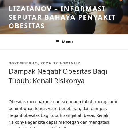
Skip
LIZAIANOV – INFORMASI
to
SEPUTAR BAHAYA PENYAKIT
content
OBESITAS
Menu
POSTED
NOVEMBER 15, 2024
BY
ADMINLIZ
ON
Dampak Negatif Obesitas Bagi
Tubuh: Kenali Risikonya
Obesitas merupakan kondisi dimana tubuh mengalami
penimbunan lemak yang berlebihan, dan dampak
negatif obesitas bagi tubuh sangatlah besar. Kenali
risikonya agar kita dapat mencegah dan mengatasi