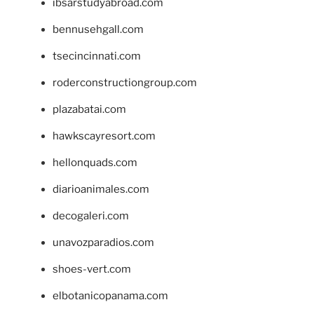
ibsarstudyabroad.com
bennusehgall.com
tsecincinnati.com
roderconstructiongroup.com
plazabatai.com
hawkscayresort.com
hellonquads.com
diarioanimales.com
decogaleri.com
unavozparadios.com
shoes-vert.com
elbotanicopanama.com