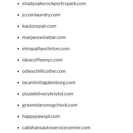
shadyoaksrockportrvpark.com
jccoinlaundry.com
kautorepair.com
marjaeswinebar.com
elmazatlanclinton.com
ideacoffeenyc.com
odieschillicothe.com
lacantinitagalesburg.com
pizzadeliverybristol.com
greenstarsmogcheck.com
happypawspl.com
callahansautoservicecenter.com