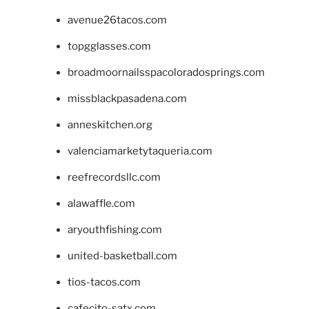
avenue26tacos.com
topgglasses.com
broadmoornailsspacoloradosprings.com
missblackpasadena.com
anneskitchen.org
valenciamarketytaqueria.com
reefrecordsllc.com
alawaffle.com
aryouthfishing.com
united-basketball.com
tios-tacos.com
cafecito-satx.com