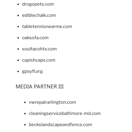
drogopets.com
ediblechalk.com
tabletennisnearme.com
oaksofa.com
soultacohtx.com
capishcaps.com
gpsyfl.org
MEDIA PARTNER III
vwrepairarlington.com
cleaningservicebaltimore-md.com
beckslandscapeandfence.com