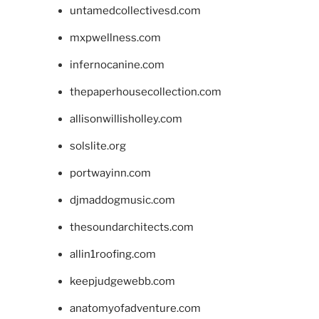
untamedcollectivesd.com
mxpwellness.com
infernocanine.com
thepaperhousecollection.com
allisonwillisholley.com
solslite.org
portwayinn.com
djmaddogmusic.com
thesoundarchitects.com
allin1roofing.com
keepjudgewebb.com
anatomyofadventure.com