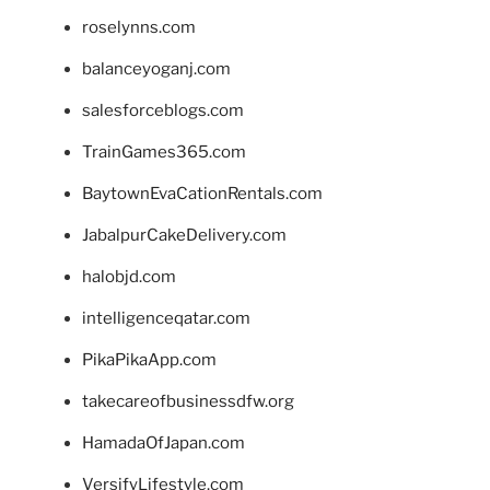
roselynns.com
balanceyoganj.com
salesforceblogs.com
TrainGames365.com
BaytownEvaCationRentals.com
JabalpurCakeDelivery.com
halobjd.com
intelligenceqatar.com
PikaPikaApp.com
takecareofbusinessdfw.org
HamadaOfJapan.com
VersifyLifestyle.com