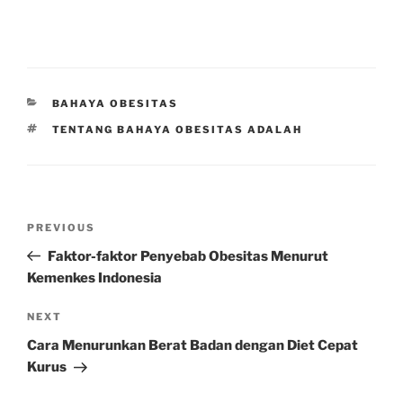
CATEGORIES
BAHAYA OBESITAS
TAGS
TENTANG BAHAYA OBESITAS ADALAH
Post
Previous
PREVIOUS
navigation
Post
Faktor-faktor Penyebab Obesitas Menurut
Kemenkes Indonesia
Next
NEXT
Post
Cara Menurunkan Berat Badan dengan Diet Cepat
Kurus