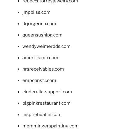
rebeccatorresjewelry.com
jmpbliss.com
drjorgerico.com
queensushipa.com
wendyweimerdds.com
ameri-camp.com
hrsreceivables.com
empconst1.com
cinderella-support.com
bigpinkrestaurant.com
inspirehuahin.com
memmingerspainting.com