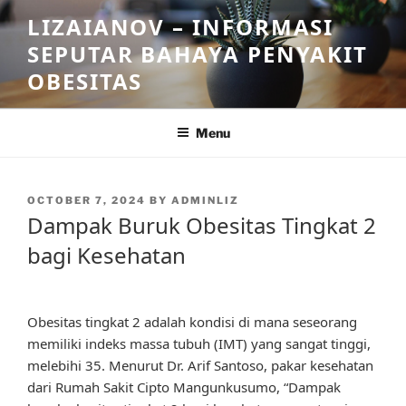
Skip
LIZAIANOV – INFORMASI
to
SEPUTAR BAHAYA PENYAKIT
content
OBESITAS
Menu
POSTED
OCTOBER 7, 2024
BY
ADMINLIZ
ON
Dampak Buruk Obesitas Tingkat 2
bagi Kesehatan
Obesitas tingkat 2 adalah kondisi di mana seseorang
memiliki indeks massa tubuh (IMT) yang sangat tinggi,
melebihi 35. Menurut Dr. Arif Santoso, pakar kesehatan
dari Rumah Sakit Cipto Mangunkusumo, “Dampak