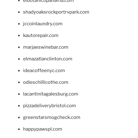
elbotanicopanama.com
shadyoaksrockportrvpark.com
jccoinlaundry.com
kautorepair.com
marjaeswinebar.com
elmazatlanclinton.com
ideacoffeenyc.com
odieschillicothe.com
lacantinitagalesburg.com
pizzadeliverybristol.com
greenstarsmogcheck.com
happypawspl.com