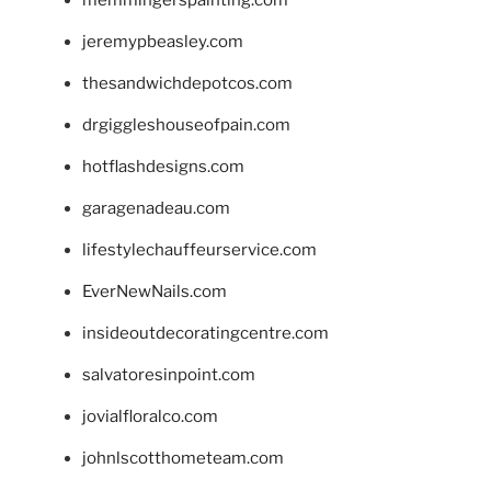
memmingerspainting.com
jeremypbeasley.com
thesandwichdepotcos.com
drgiggleshouseofpain.com
hotflashdesigns.com
garagenadeau.com
lifestylechauffeurservice.com
EverNewNails.com
insideoutdecoratingcentre.com
salvatoresinpoint.com
jovialfloralco.com
johnlscotthometeam.com