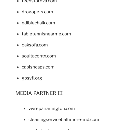
feedstoreva.com
drogopets.com
ediblechalk.com
tabletennisnearme.com
oaksofa.com
soultacohtx.com
capishcaps.com
gpsyfl.org
MEDIA PARTNER III
vwrepairarlington.com
cleaningservicebaltimore-md.com