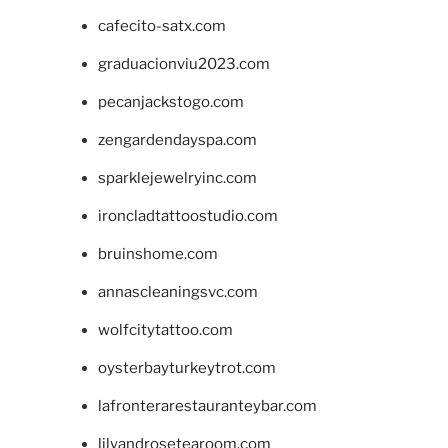
cafecito-satx.com
graduacionviu2023.com
pecanjackstogo.com
zengardendayspa.com
sparklejewelryinc.com
ironcladtattoostudio.com
bruinshome.com
annascleaningsvc.com
wolfcitytattoo.com
oysterbayturkeytrot.com
lafronterarestauranteybar.com
lilyandrosetearoom.com