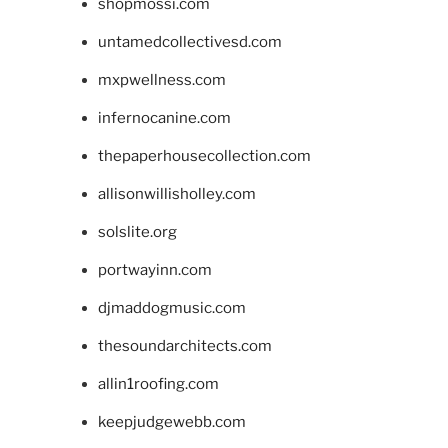
shopmossi.com
untamedcollectivesd.com
mxpwellness.com
infernocanine.com
thepaperhousecollection.com
allisonwillisholley.com
solslite.org
portwayinn.com
djmaddogmusic.com
thesoundarchitects.com
allin1roofing.com
keepjudgewebb.com