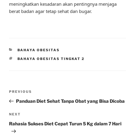
meningkatkan kesadaran akan pentingnya menjaga
berat badan agar tetap sehat dan bugar.
CATEGORIES
BAHAYA OBESITAS
TAGS
BAHAYA OBESITAS TINGKAT 2
Post
Previous
PREVIOUS
navigation
Post
Panduan Diet Sehat Tanpa Obat yang Bisa Dicoba
Next
NEXT
Post
Rahasia Sukses Diet Cepat Turun 5 Kg dalam 7 Hari