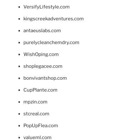
VersifyLifestyle.com
kingscreekadventures.com
antaeuslabs.com
purelycleanchemdry.com
WishOping.com
shoplegacee.com
bonvivantshop.com
CupPlante.com
mpzin.com
stcreal.com
PopUpFlea.com
valueml.com