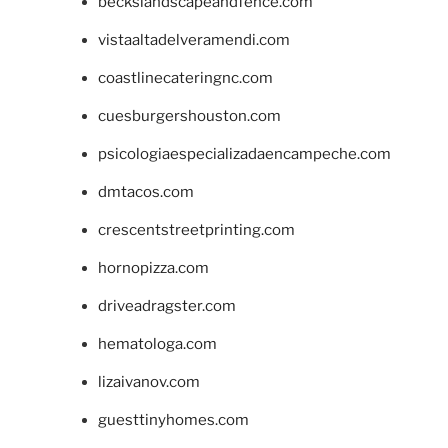
beckslandscapeandfence.com
vistaaltadelveramendi.com
coastlinecateringnc.com
cuesburgershouston.com
psicologiaespecializadaencampeche.com
dmtacos.com
crescentstreetprinting.com
hornopizza.com
driveadragster.com
hematologa.com
lizaivanov.com
guesttinyhomes.com