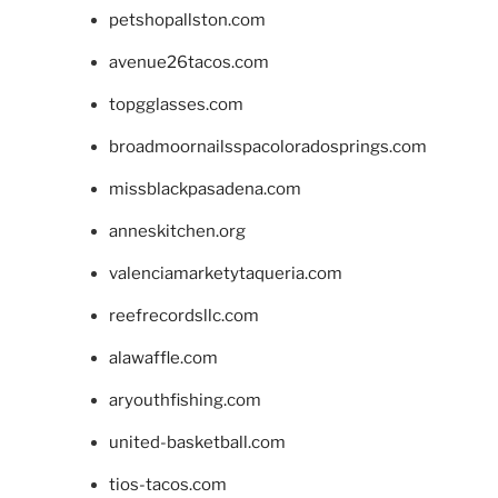
petshopallston.com
avenue26tacos.com
topgglasses.com
broadmoornailsspacoloradosprings.com
missblackpasadena.com
anneskitchen.org
valenciamarketytaqueria.com
reefrecordsllc.com
alawaffle.com
aryouthfishing.com
united-basketball.com
tios-tacos.com