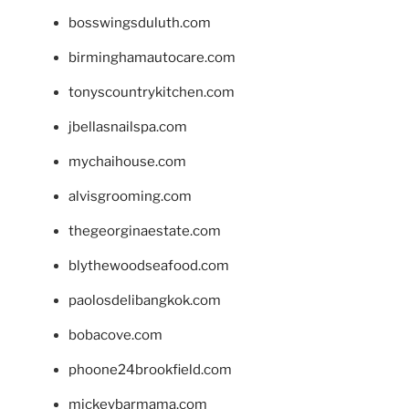
bosswingsduluth.com
birminghamautocare.com
tonyscountrykitchen.com
jbellasnailspa.com
mychaihouse.com
alvisgrooming.com
thegeorginaestate.com
blythewoodseafood.com
paolosdelibangkok.com
bobacove.com
phoone24brookfield.com
mickeybarmama.com