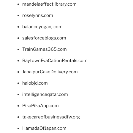
mandelaeffectlibrary.com
roselynns.com
balanceyoganj.com
salesforceblogs.com
TrainGames365.com
BaytownEvaCationRentals.com
JabalpurCakeDelivery.com
halobjd.com
intelligenceqatar.com
PikaPikaApp.com
takecareofbusinessdfw.org
HamadaOfJapan.com