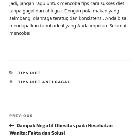
Jadi, jangan ragu untuk mencoba tips cara sukses diet
tanpa gagal dari ahli gizi. Dengan pola makan yang
seimbang, olahraga teratur, dan konsistensi, Anda bisa
mendapatkan tubuh ideal yang Anda impikan. Selamat
mencoba!
CATEGORIES
TIPS DIET
TAGS
TIPS DIET ANTI GAGAL
Post
Previous
PREVIOUS
navigation
Post
Dampak Negatif Obesitas pada Kesehatan
Wanita: Fakta dan Solusi