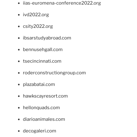
iias-euromena-conference2022.org
ivd2022.org
csity2022.org
ibsarstudyabroad.com
bennusehgall.com
tsecincinnati.com
roderconstructiongroup.com
plazabatai.com
hawkscayresort.com
hellonquads.com
diarioanimales.com
decogaleri.com