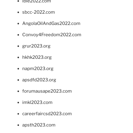
ibie2022.com
sbcc-2022.com
AngolaOilAndGas2022.com
Convoy4Freedom2022.com
grur2023.org
hkhk2023.org
napm2023.org
apsdfd2023.org
forumausape2023.com
imkl2023.com
careerfaircsd2023.com
apsth2023.com