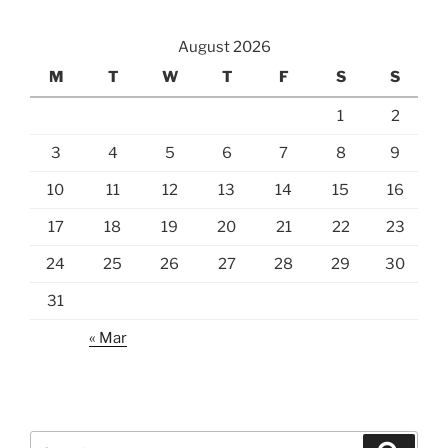
August 2026
M
T
W
T
F
S
S
1
2
3
4
5
6
7
8
9
10
11
12
13
14
15
16
17
18
19
20
21
22
23
24
25
26
27
28
29
30
31
« Mar
Search
Search