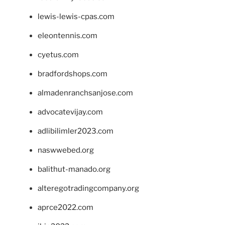
lewis-lewis-cpas.com
eleontennis.com
cyetus.com
bradfordshops.com
almadenranchsanjose.com
advocatevijay.com
adlibilimler2023.com
naswwebed.org
balithut-manado.org
alteregotradingcompany.org
aprce2022.com