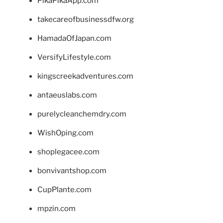
PikaPikaApp.com
takecareofbusinessdfw.org
HamadaOfJapan.com
VersifyLifestyle.com
kingscreekadventures.com
antaeuslabs.com
purelycleanchemdry.com
WishOping.com
shoplegacee.com
bonvivantshop.com
CupPlante.com
mpzin.com