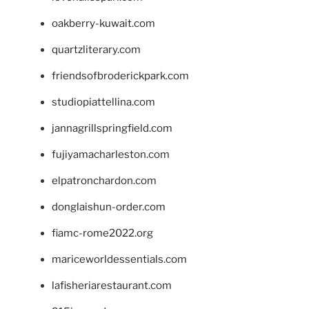
oakberry-kuwait.com
quartzliterary.com
friendsofbroderickpark.com
studiopiattellina.com
jannagrillspringfield.com
fujiyamacharleston.com
elpatronchardon.com
donglaishun-order.com
fiamc-rome2022.org
mariceworldessentials.com
lafisheriarestaurant.com