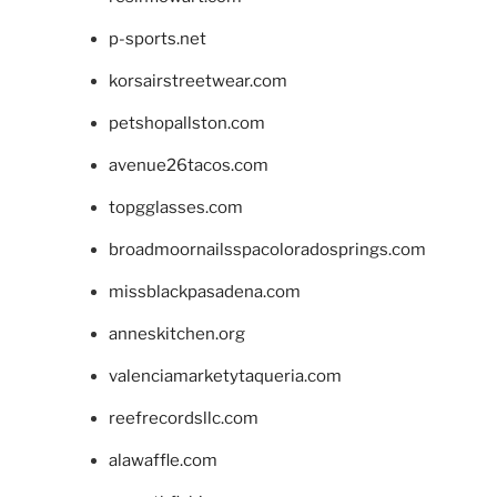
p-sports.net
korsairstreetwear.com
petshopallston.com
avenue26tacos.com
topgglasses.com
broadmoornailsspacoloradosprings.com
missblackpasadena.com
anneskitchen.org
valenciamarketytaqueria.com
reefrecordsllc.com
alawaffle.com