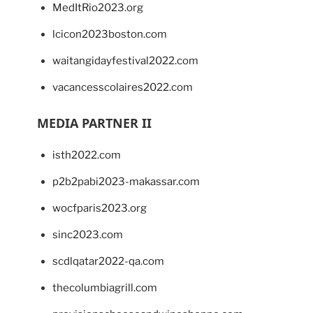
MedItRio2023.org
lcicon2023boston.com
waitangidayfestival2022.com
vacancesscolaires2022.com
MEDIA PARTNER II
isth2022.com
p2b2pabi2023-makassar.com
wocfparis2023.org
sinc2023.com
scdlqatar2022-qa.com
thecolumbiagrill.com