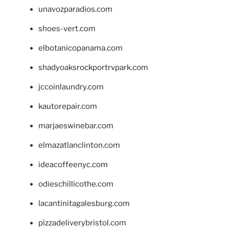
unavozparadios.com
shoes-vert.com
elbotanicopanama.com
shadyoaksrockportrvpark.com
jccoinlaundry.com
kautorepair.com
marjaeswinebar.com
elmazatlanclinton.com
ideacoffeenyc.com
odieschillicothe.com
lacantinitagalesburg.com
pizzadeliverybristol.com