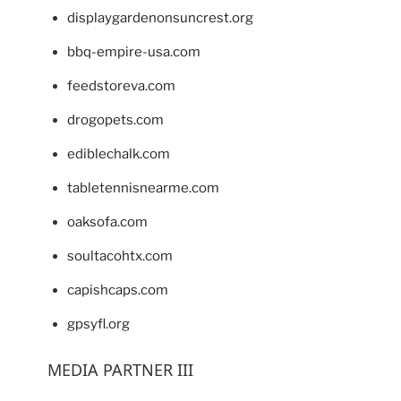
displaygardenonsuncrest.org
bbq-empire-usa.com
feedstoreva.com
drogopets.com
ediblechalk.com
tabletennisnearme.com
oaksofa.com
soultacohtx.com
capishcaps.com
gpsyfl.org
MEDIA PARTNER III