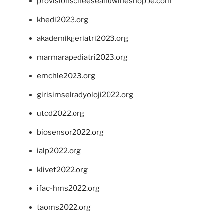
provisionscheeseandwineshoppe.com
khedi2023.org
akademikgeriatri2023.org
marmarapediatri2023.org
emchie2023.org
girisimselradyoloji2022.org
utcd2022.org
biosensor2022.org
ialp2022.org
klivet2022.org
ifac-hms2022.org
taoms2022.org