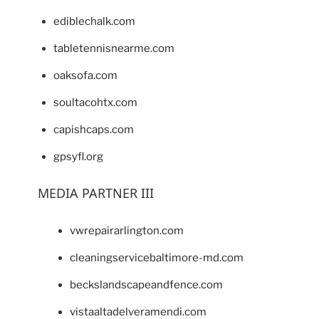
ediblechalk.com
tabletennisnearme.com
oaksofa.com
soultacohtx.com
capishcaps.com
gpsyfl.org
MEDIA PARTNER III
vwrepairarlington.com
cleaningservicebaltimore-md.com
beckslandscapeandfence.com
vistaaltadelveramendi.com