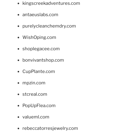
kingscreekadventures.com
antaeuslabs.com
purelycleanchemdry.com
WishOping.com
shoplegacee.com
bonvivantshop.com
CupPlante.com
mpzin.com
stcreal.com
PopUpFlea.com
valueml.com
rebeccatorresjewelry.com