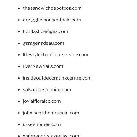
thesandwichdepotcos.com
drgiggleshouseofpain.com
hotflashdesigns.com
garagenadeau.com
lifestylechauffeurservice.com
EverNewNails.com
insideoutdecoratingcentre.com
salvatoresinpoint.com
jovialfloralco.com
johnlscotthometeam.com
u-seehomes.com
watersportslagonissi.com