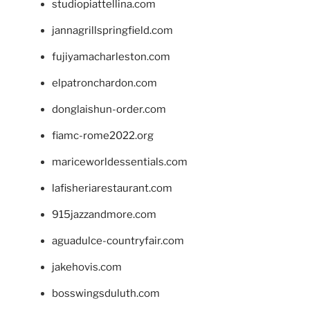
studiopiattellina.com
jannagrillspringfield.com
fujiyamacharleston.com
elpatronchardon.com
donglaishun-order.com
fiamc-rome2022.org
mariceworldessentials.com
lafisheriarestaurant.com
915jazzandmore.com
aguadulce-countryfair.com
jakehovis.com
bosswingsduluth.com