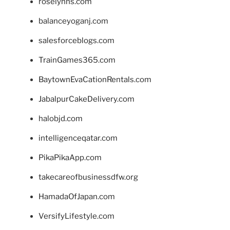
roselynns.com
balanceyoganj.com
salesforceblogs.com
TrainGames365.com
BaytownEvaCationRentals.com
JabalpurCakeDelivery.com
halobjd.com
intelligenceqatar.com
PikaPikaApp.com
takecareofbusinessdfw.org
HamadaOfJapan.com
VersifyLifestyle.com