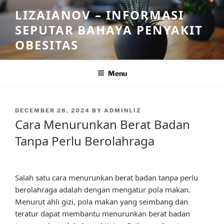
Skip
LIZAIANOV – INFORMASI
to
SEPUTAR BAHAYA PENYAKIT
content
OBESITAS
Menu
POSTED
DECEMBER 28, 2024
BY
ADMINLIZ
ON
Cara Menurunkan Berat Badan
Tanpa Perlu Berolahraga
Salah satu cara menurunkan berat badan tanpa perlu
berolahraga adalah dengan mengatur pola makan.
Menurut ahli gizi, pola makan yang seimbang dan
teratur dapat membantu menurunkan berat badan