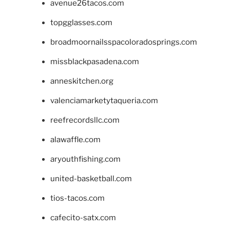
avenue26tacos.com
topgglasses.com
broadmoornailsspacoloradosprings.com
missblackpasadena.com
anneskitchen.org
valenciamarketytaqueria.com
reefrecordsllc.com
alawaffle.com
aryouthfishing.com
united-basketball.com
tios-tacos.com
cafecito-satx.com