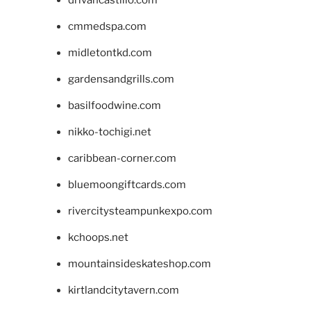
drivancastillo.com
cmmedspa.com
midletontkd.com
gardensandgrills.com
basilfoodwine.com
nikko-tochigi.net
caribbean-corner.com
bluemoongiftcards.com
rivercitysteampunkexpo.com
kchoops.net
mountainsideskateshop.com
kirtlandcitytavern.com