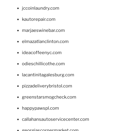
jccoinlaundry.com
kautorepair.com
marjaeswinebar.com
elmazatlanclinton.com
ideacoffeenyc.com
odieschillicothe.com
lacantinitagalesburg.com
pizzadeliverybristol.com
greenstarsmogcheck.com
happypawspl.com
callahansautoservicecenter.com
georgiascornermarket.com