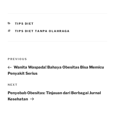
CATEGORIES
TIPS DIET
TAGS
TIPS DIET TANPA OLAHRAGA
Post
Previous
PREVIOUS
navigation
Post
Wanita Waspada! Bahaya Obesitas Bisa Memicu
Penyakit Serius
Next
NEXT
Post
Penyebab Obesitas: Tinjauan dari Berbagai Jurnal
Kesehatan