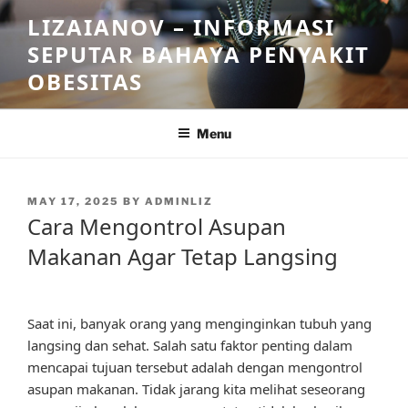
Skip
LIZAIANOV – INFORMASI
to
SEPUTAR BAHAYA PENYAKIT
content
OBESITAS
Menu
POSTED
MAY 17, 2025
BY
ADMINLIZ
ON
Cara Mengontrol Asupan
Makanan Agar Tetap Langsing
Saat ini, banyak orang yang menginginkan tubuh yang
langsing dan sehat. Salah satu faktor penting dalam
mencapai tujuan tersebut adalah dengan mengontrol
asupan makanan. Tidak jarang kita melihat seseorang