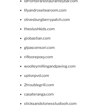
lafronterarestauranteybar.com
lilyandrosetearoom.com
olivesburgberrypatch.com
theslushkids.com
giobastian.com
glpascensori.com
rifloorepoxy.com
woolleymillingandpaving.com
uptonpvd.com
2troublegrill.com
casateranga.com
sticksandstonesstudiooh.com