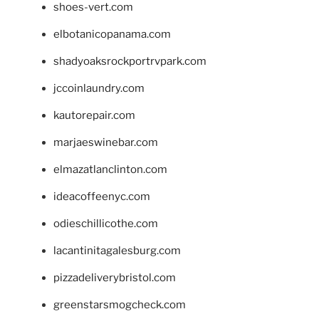
shoes-vert.com
elbotanicopanama.com
shadyoaksrockportrvpark.com
jccoinlaundry.com
kautorepair.com
marjaeswinebar.com
elmazatlanclinton.com
ideacoffeenyc.com
odieschillicothe.com
lacantinitagalesburg.com
pizzadeliverybristol.com
greenstarsmogcheck.com