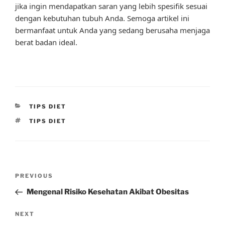
jika ingin mendapatkan saran yang lebih spesifik sesuai
dengan kebutuhan tubuh Anda. Semoga artikel ini
bermanfaat untuk Anda yang sedang berusaha menjaga
berat badan ideal.
CATEGORIES
TIPS DIET
TAGS
TIPS DIET
Post
Previous
PREVIOUS
navigation
Post
Mengenal Risiko Kesehatan Akibat Obesitas
Next
NEXT