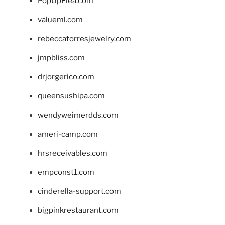
PopUpFlea.com
valueml.com
rebeccatorresjewelry.com
jmpbliss.com
drjorgerico.com
queensushipa.com
wendyweimerdds.com
ameri-camp.com
hrsreceivables.com
empconst1.com
cinderella-support.com
bigpinkrestaurant.com