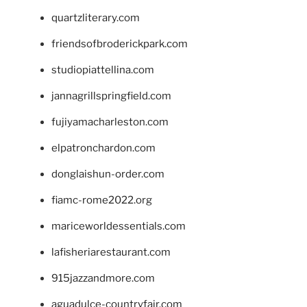
quartzliterary.com
friendsofbroderickpark.com
studiopiattellina.com
jannagrillspringfield.com
fujiyamacharleston.com
elpatronchardon.com
donglaishun-order.com
fiamc-rome2022.org
mariceworldessentials.com
lafisheriarestaurant.com
915jazzandmore.com
aguadulce-countryfair.com