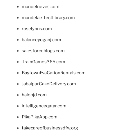
manoelneves.com
mandelaeffectlibrary.com
roselynns.com
balanceyoganj.com
salesforceblogs.com
TrainGames365.com
BaytownEvaCationRentals.com
JabalpurCakeDelivery.com
halobjd.com
intelligenceqatar.com
PikaPikaApp.com
takecareofbusinessdfw.org