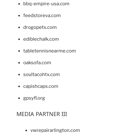
bbq-empire-usa.com
feedstoreva.com
drogopets.com
ediblechalk.com
tabletennisnearme.com
oaksofa.com
soultacohtx.com
capishcaps.com
gpsyfl.org
MEDIA PARTNER III
vwrepairarlington.com