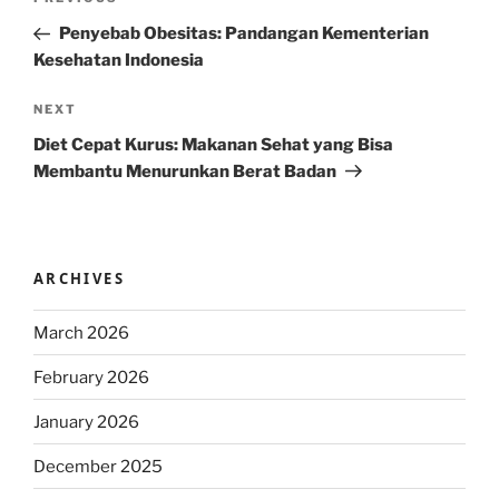
Previous
navigation
Post
Penyebab Obesitas: Pandangan Kementerian
Kesehatan Indonesia
Next
NEXT
Post
Diet Cepat Kurus: Makanan Sehat yang Bisa
Membantu Menurunkan Berat Badan
ARCHIVES
March 2026
February 2026
January 2026
December 2025