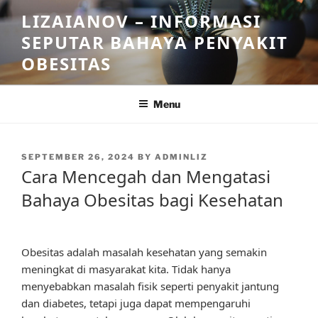
Skip
LIZAIANOV – INFORMASI
to
SEPUTAR BAHAYA PENYAKIT
content
OBESITAS
Menu
POSTED
SEPTEMBER 26, 2024
BY
ADMINLIZ
ON
Cara Mencegah dan Mengatasi
Bahaya Obesitas bagi Kesehatan
Obesitas adalah masalah kesehatan yang semakin
meningkat di masyarakat kita. Tidak hanya
menyebabkan masalah fisik seperti penyakit jantung
dan diabetes, tetapi juga dapat mempengaruhi