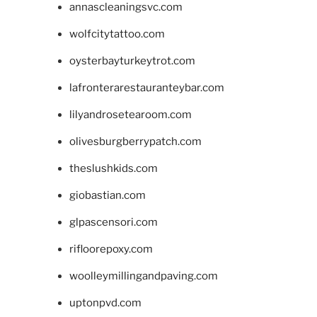
annascleaningsvc.com
wolfcitytattoo.com
oysterbayturkeytrot.com
lafronterarestauranteybar.com
lilyandrosetearoom.com
olivesburgberrypatch.com
theslushkids.com
giobastian.com
glpascensori.com
rifloorepoxy.com
woolleymillingandpaving.com
uptonpvd.com