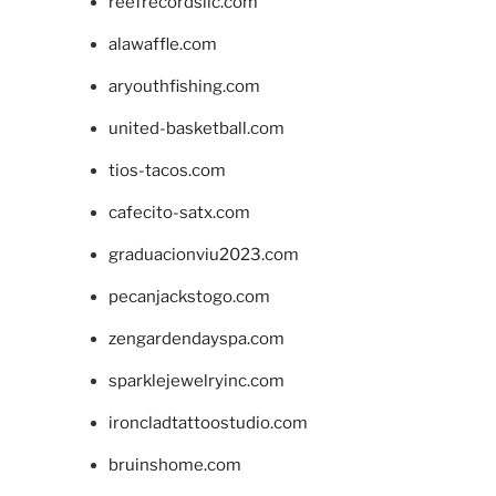
reefrecordsllc.com
alawaffle.com
aryouthfishing.com
united-basketball.com
tios-tacos.com
cafecito-satx.com
graduacionviu2023.com
pecanjackstogo.com
zengardendayspa.com
sparklejewelryinc.com
ironcladtattoostudio.com
bruinshome.com