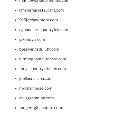
mariceworldessentials.com
lafisheriarestaurant.com
915jazzandmore.com
aguadulce-countryfair.com
jakehovis.com
bosswingsduluth.com
birminghamautocare.com
tonyscountrykitchen.com
jbellasnailspa.com
mychaihouse.com
alvisgrooming.com
thegeorginaestate.com