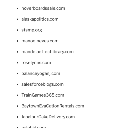
hoverboardssale.com
alaskapolitics.com
stsmp.org
manoelneves.com
mandelaeffectlibrary.com
roselynns.com
balanceyoganj.com
salesforceblogs.com
TrainGames365.com
BaytownEvaCationRentals.com
JabalpurCakeDelivery.com
halobjd.com