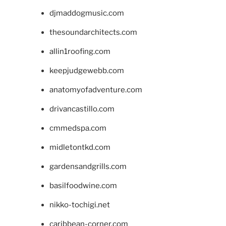
djmaddogmusic.com
thesoundarchitects.com
allin1roofing.com
keepjudgewebb.com
anatomyofadventure.com
drivancastillo.com
cmmedspa.com
midletontkd.com
gardensandgrills.com
basilfoodwine.com
nikko-tochigi.net
caribbean-corner.com