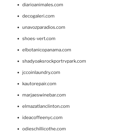
diarioanimales.com
decogaleri.com
unavozparadios.com
shoes-vert.com
elbotanicopanama.com
shadyoaksrockportrvpark.com
jccoinlaundry.com
kautorepair.com
marjaeswinebar.com
elmazatlanclinton.com
ideacoffeenyc.com
odieschillicothe.com