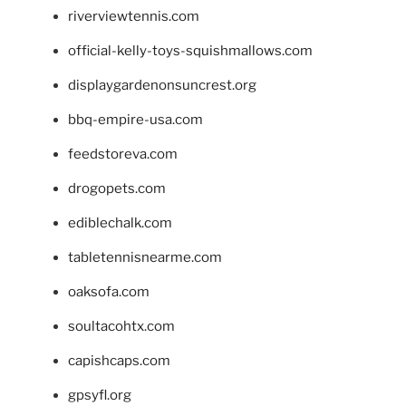
riverviewtennis.com
official-kelly-toys-squishmallows.com
displaygardenonsuncrest.org
bbq-empire-usa.com
feedstoreva.com
drogopets.com
ediblechalk.com
tabletennisnearme.com
oaksofa.com
soultacohtx.com
capishcaps.com
gpsyfl.org