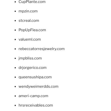
CupPlante.com
mpzin.com
stcreal.com
PopUpFlea.com
valueml.com
rebeccatorresjewelry.com
jmpbliss.com
drjorgerico.com
queensushipa.com
wendyweimerdds.com
ameri-camp.com
hrsreceivables.com