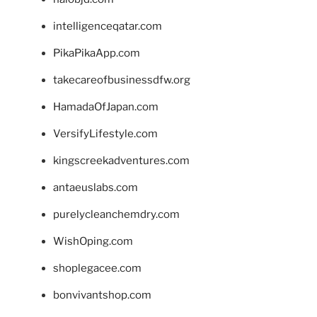
intelligenceqatar.com
PikaPikaApp.com
takecareofbusinessdfw.org
HamadaOfJapan.com
VersifyLifestyle.com
kingscreekadventures.com
antaeuslabs.com
purelycleanchemdry.com
WishOping.com
shoplegacee.com
bonvivantshop.com