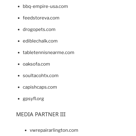
bbq-empire-usa.com
feedstoreva.com
drogopets.com
ediblechalk.com
tabletennisnearme.com
oaksofa.com
soultacohtx.com
capishcaps.com
gpsyfl.org
MEDIA PARTNER III
vwrepairarlington.com