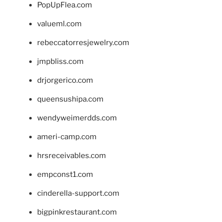
PopUpFlea.com
valueml.com
rebeccatorresjewelry.com
jmpbliss.com
drjorgerico.com
queensushipa.com
wendyweimerdds.com
ameri-camp.com
hrsreceivables.com
empconst1.com
cinderella-support.com
bigpinkrestaurant.com