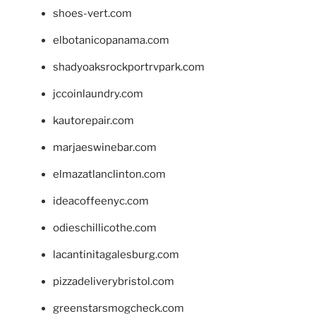
shoes-vert.com
elbotanicopanama.com
shadyoaksrockportrvpark.com
jccoinlaundry.com
kautorepair.com
marjaeswinebar.com
elmazatlanclinton.com
ideacoffeenyc.com
odieschillicothe.com
lacantinitagalesburg.com
pizzadeliverybristol.com
greenstarsmogcheck.com