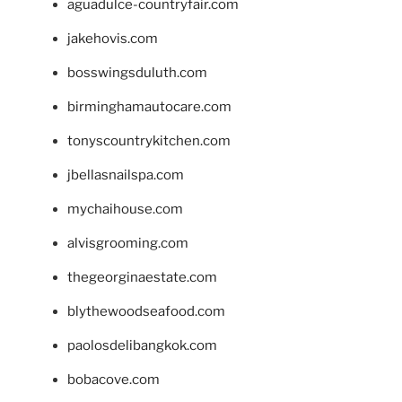
aguadulce-countryfair.com
jakehovis.com
bosswingsduluth.com
birminghamautocare.com
tonyscountrykitchen.com
jbellasnailspa.com
mychaihouse.com
alvisgrooming.com
thegeorginaestate.com
blythewoodseafood.com
paolosdelibangkok.com
bobacove.com