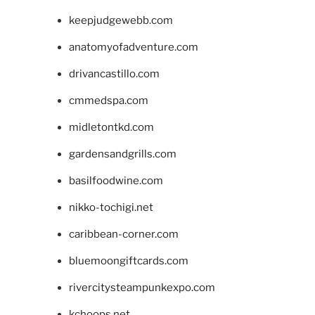
keepjudgewebb.com
anatomyofadventure.com
drivancastillo.com
cmmedspa.com
midletontkd.com
gardensandgrills.com
basilfoodwine.com
nikko-tochigi.net
caribbean-corner.com
bluemoongiftcards.com
rivercitysteampunkexpo.com
kchoops.net