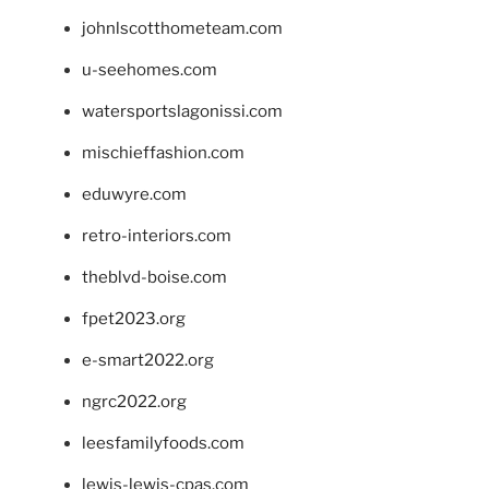
johnlscotthometeam.com
u-seehomes.com
watersportslagonissi.com
mischieffashion.com
eduwyre.com
retro-interiors.com
theblvd-boise.com
fpet2023.org
e-smart2022.org
ngrc2022.org
leesfamilyfoods.com
lewis-lewis-cpas.com