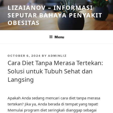
Skip
LIZAIANOV – INFORMASI
to
SEPUTAR BAHAYA PENYAKIT
content
OBESITAS
Menu
POSTED
OCTOBER 6, 2024
BY
ADMINLIZ
ON
Cara Diet Tanpa Merasa Tertekan:
Solusi untuk Tubuh Sehat dan
Langsing
Apakah Anda sedang mencari cara diet tanpa merasa
tertekan? Jika ya, Anda berada di tempat yang tepat!
Memulai program diet seringkali dianggap sebagai