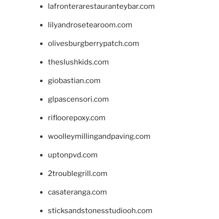
lafronterarestauranteybar.com
lilyandrosetearoom.com
olivesburgberrypatch.com
theslushkids.com
giobastian.com
glpascensori.com
rifloorepoxy.com
woolleymillingandpaving.com
uptonpvd.com
2troublegrill.com
casateranga.com
sticksandstonesstudiooh.com