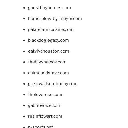
guesttinyhomes.com
home-plow-by-meyer.com
palatelatincuisine.com
blackdoglegacy.com
eatvivahouston.com
thebigshowok.com
chimeandstave.com
greatwallseafoodny.com
theloverose.com
gabriovoice.com
resinflowart.com
p-sports.net