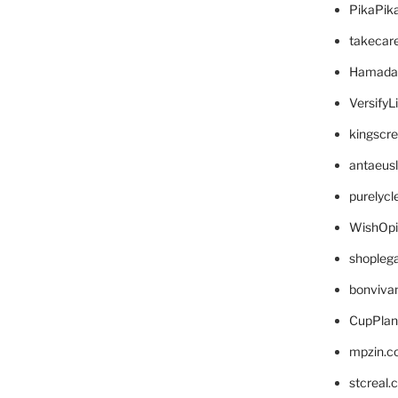
PikaPik
takecar
Hamada
VersifyL
kingscr
antaeus
purelyc
WishOp
shopleg
bonviva
CupPlan
mpzin.c
stcreal.