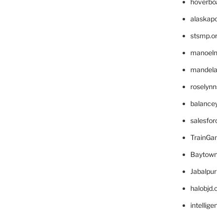
hoverbo
alaskapo
stsmp.o
manoel
mandelae
roselyn
balance
salesfo
TrainG
Baytown
Jabalpu
halobjd
intellig