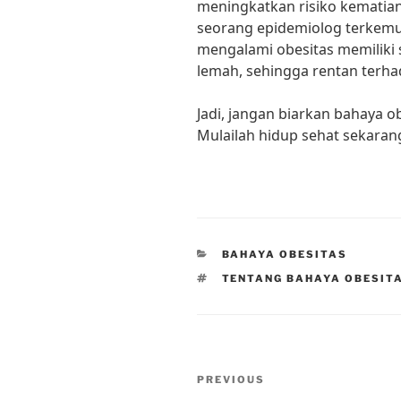
meningkatkan risiko kematian 
seorang epidemiolog terkem
mengalami obesitas memiliki 
lemah, sehingga rentan terhad
Jadi, jangan biarkan bahaya
Mulailah hidup sehat sekarang
CATEGORIES
BAHAYA OBESITAS
TAGS
TENTANG BAHAYA OBESIT
Post
Previous
PREVIOUS