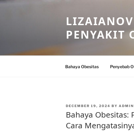
Skip
to
LIZAIANOV
content
PENYAKIT 
Bahaya Obesitas
Penyebab O
POSTED
DECEMBER 19, 2024
BY
ADMIN
ON
Bahaya Obesitas: 
Cara Mengatasiny