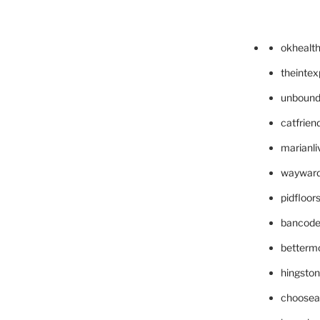
okhealt
theinte
unbound
catfrien
marianli
wayward
pidfloo
bancode
betterm
hingsto
choosea