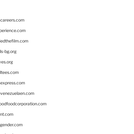
hcareers.com
xperience.com
edthefilm.com
ds-bg.org
ves.org
tees.com
rsexpress.com
venezuelaen.com
oodfoodcorporation.com
nnt.com
gender.com