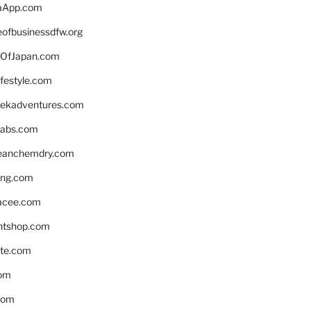
aApp.com
eofbusinessdfw.org
OfJapan.com
ifestyle.com
eekadventures.com
labs.com
leanchemdry.com
ing.com
acee.com
ntshop.com
te.com
om
com