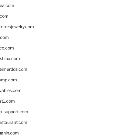
ea.com
.com
torresjewelry.com
s.com
ico.com
shipa.com
eimerdds.com
camp.com
ivables.com
st1.com
la-support.com
estaurant.com
uahin.com