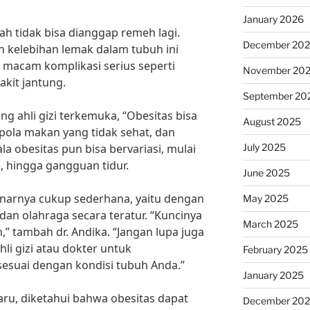
January 2026
 tidak bisa dianggap remeh lagi.
December 20
h kelebihan lemak dalam tubuh ini
macam komplikasi serius seperti
November 20
akit jantung.
September 20
ng ahli gizi terkemuka, “Obesitas bisa
August 2025
, pola makan yang tidak sehat, dan
July 2025
ala obesitas pun bisa bervariasi, mulai
di, hingga gangguan tidur.
June 2025
enarnya cukup sederhana, yaitu dengan
May 2025
an olahraga secara teratur. “Kuncinya
March 2025
n,” tambah dr. Andika. “Jangan lupa juga
li gizi atau dokter untuk
February 2025
suai dengan kondisi tubuh Anda.”
January 2025
aru, diketahui bahwa obesitas dapat
December 20