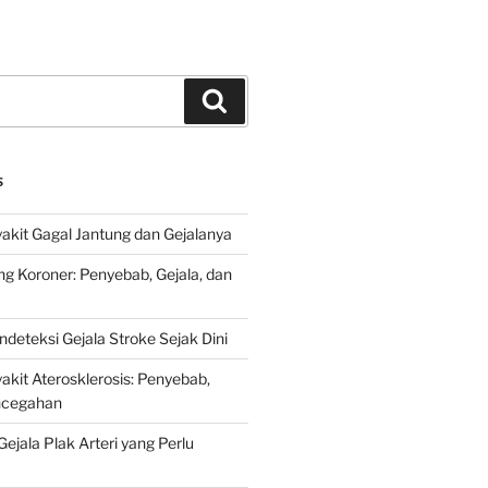
Search
S
kit Gagal Jantung dan Gejalanya
ng Koroner: Penyebab, Gejala, dan
deteksi Gejala Stroke Sejak Dini
kit Aterosklerosis: Penyebab,
encegahan
ejala Plak Arteri yang Perlu