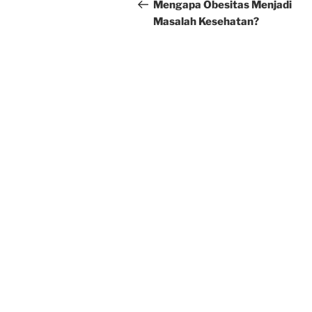
navigation
Post
Mengapa Obesitas Menjadi
Masalah Kesehatan?