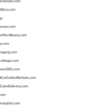
ardssale.com
litics.com
rg
neves.com
ffectlibrary.com
ns.com
yoganj.com
rceblogs.com
ames365.com
EvaCationRentals.com
rCakeDelivery.com
.com
enceqatar.com