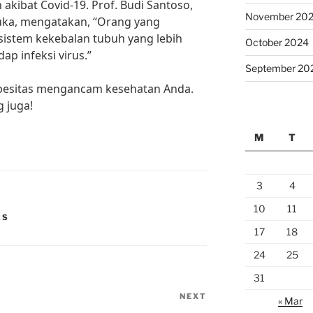
akibat Covid-19. Prof. Budi Santoso,
November 20
uka, mengatakan, “Orang yang
sistem kekebalan tubuh yang lebih
October 2024
ap infeksi virus.”
September 20
 obesitas mengancam kesehatan Anda.
 juga!
M
T
3
4
10
11
AS
17
18
24
25
31
NEXT
Next
« Mar