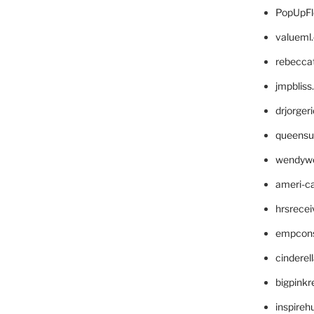
PopUpFl
valueml
rebecca
jmpblis
drjorger
queensu
wendyw
ameri-
hrsrece
empcon
cinderel
bigpinkr
inspireh