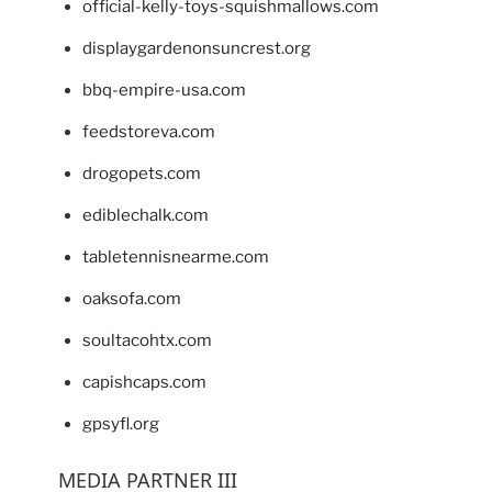
official-kelly-toys-squishmallows.com
displaygardenonsuncrest.org
bbq-empire-usa.com
feedstoreva.com
drogopets.com
ediblechalk.com
tabletennisnearme.com
oaksofa.com
soultacohtx.com
capishcaps.com
gpsyfl.org
MEDIA PARTNER III