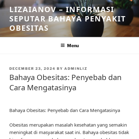
Skip
LIZAIANOV – INFORMASI
to
SEPUTAR BAHAYA PENYAKIT
content
OBESITAS
Menu
POSTED
DECEMBER 23, 2024
BY
ADMINLIZ
ON
Bahaya Obesitas: Penyebab dan
Cara Mengatasinya
Bahaya Obesitas: Penyebab dan Cara Mengatasinya
Obesitas merupakan masalah kesehatan yang semakin
meningkat di masyarakat saat ini. Bahaya obesitas tidak