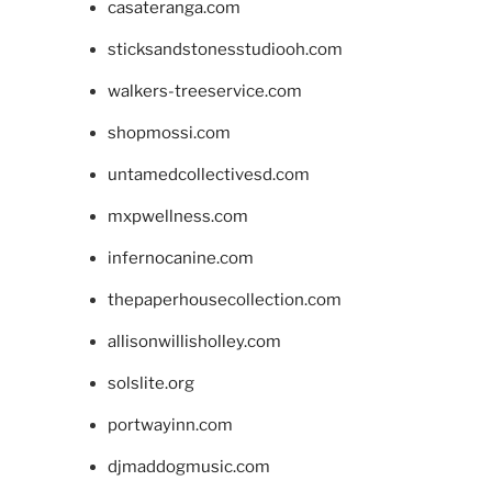
casateranga.com
sticksandstonesstudiooh.com
walkers-treeservice.com
shopmossi.com
untamedcollectivesd.com
mxpwellness.com
infernocanine.com
thepaperhousecollection.com
allisonwillisholley.com
solslite.org
portwayinn.com
djmaddogmusic.com