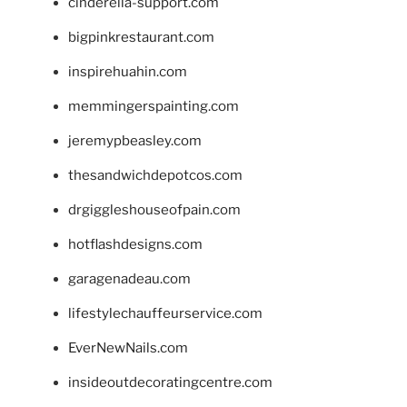
cinderella-support.com
bigpinkrestaurant.com
inspirehuahin.com
memmingerspainting.com
jeremypbeasley.com
thesandwichdepotcos.com
drgiggleshouseofpain.com
hotflashdesigns.com
garagenadeau.com
lifestylechauffeurservice.com
EverNewNails.com
insideoutdecoratingcentre.com