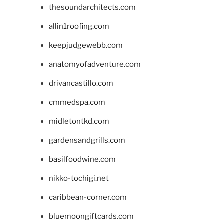
thesoundarchitects.com
allin1roofing.com
keepjudgewebb.com
anatomyofadventure.com
drivancastillo.com
cmmedspa.com
midletontkd.com
gardensandgrills.com
basilfoodwine.com
nikko-tochigi.net
caribbean-corner.com
bluemoongiftcards.com