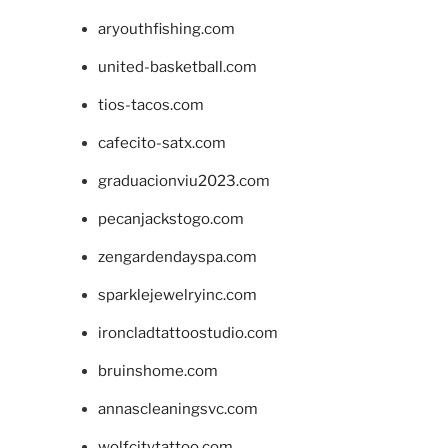
aryouthfishing.com
united-basketball.com
tios-tacos.com
cafecito-satx.com
graduacionviu2023.com
pecanjackstogo.com
zengardendayspa.com
sparklejewelryinc.com
ironcladtattoostudio.com
bruinshome.com
annascleaningsvc.com
wolfcitytattoo.com