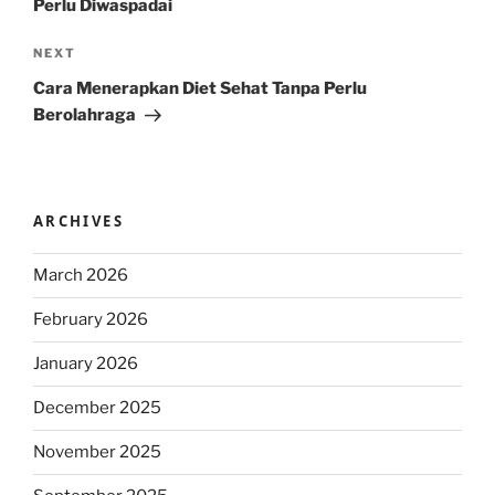
Perlu Diwaspadai
Next
NEXT
Post
Cara Menerapkan Diet Sehat Tanpa Perlu
Berolahraga
ARCHIVES
March 2026
February 2026
January 2026
December 2025
November 2025