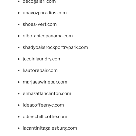
decogaleri.com
unavozparadios.com
shoes-vert.com
elbotanicopanama.com
shadyoaksrockportrvpark.com
jccoinlaundry.com
kautorepair.com
marjaeswinebar.com
elmazatlanclinton.com
ideacoffeenyc.com
odieschillicothe.com
lacantinitagalesburg.com