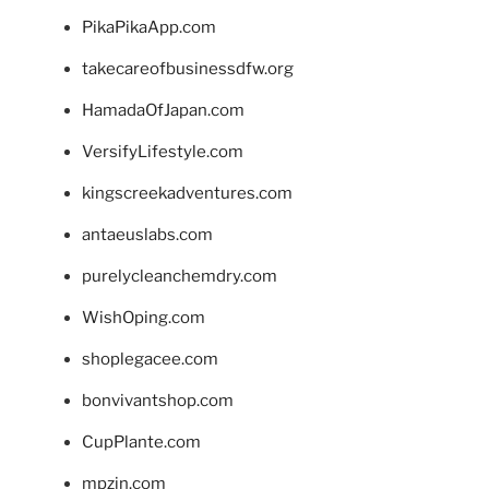
PikaPikaApp.com
takecareofbusinessdfw.org
HamadaOfJapan.com
VersifyLifestyle.com
kingscreekadventures.com
antaeuslabs.com
purelycleanchemdry.com
WishOping.com
shoplegacee.com
bonvivantshop.com
CupPlante.com
mpzin.com