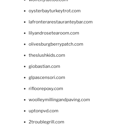
oysterbayturkeytrot.com
lafronterarestauranteybar.com
lilyandrosetearoom.com
olivesburgberrypatch.com
theslushkids.com
giobastian.com
glpascensori.com
rifloorepoxy.com
woolleymillingandpaving.com
uptonpvd.com
2troublegrill.com