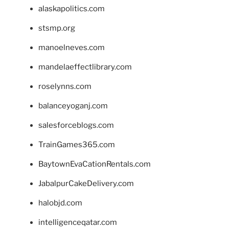
alaskapolitics.com
stsmp.org
manoelneves.com
mandelaeffectlibrary.com
roselynns.com
balanceyoganj.com
salesforceblogs.com
TrainGames365.com
BaytownEvaCationRentals.com
JabalpurCakeDelivery.com
halobjd.com
intelligenceqatar.com