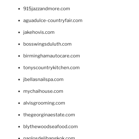
915jazzandmore.com
aguadulce-countryfair.com
jakehovis.com
bosswingsduluth.com
birminghamautocare.com
tonyscountrykitchen.com
jbellasnailspa.com
mychaihouse.com
alvisgrooming.com
thegeorginaestate.com
blythewoodseafood.com
paolosdelibangkok.com