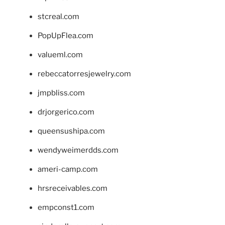
stcreal.com
PopUpFlea.com
valueml.com
rebeccatorresjewelry.com
jmpbliss.com
drjorgerico.com
queensushipa.com
wendyweimerdds.com
ameri-camp.com
hrsreceivables.com
empconst1.com