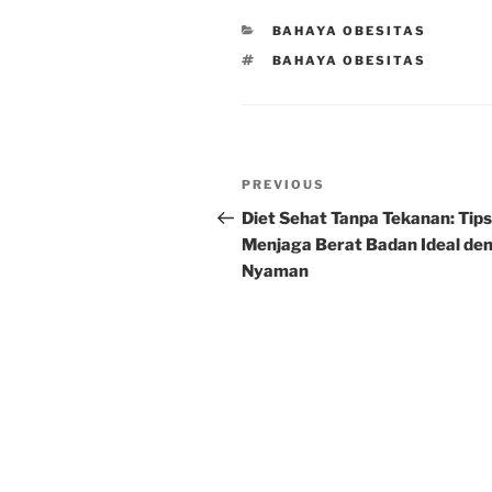
CATEGORIES
BAHAYA OBESITAS
TAGS
BAHAYA OBESITAS
Post
Previous
PREVIOUS
navigation
Post
Diet Sehat Tanpa Tekanan: Tips
Menjaga Berat Badan Ideal de
Nyaman