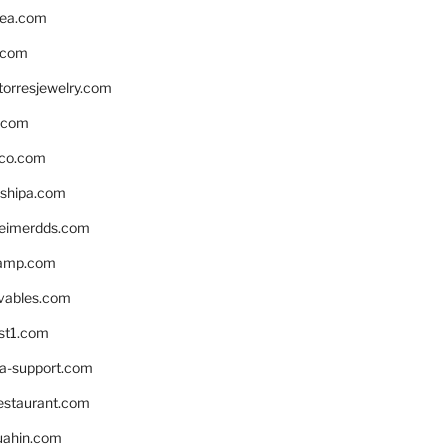
ea.com
.com
torresjewelry.com
s.com
ico.com
shipa.com
eimerdds.com
camp.com
ivables.com
st1.com
la-support.com
estaurant.com
uahin.com