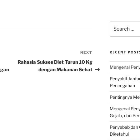
Search
for:
RECENT POST
NEXT
Next
Post
Rahasia Sukses Diet Turun 10 Kg
Mengenal Penya
ngan
dengan Makanan Sehat
Penyakit Jantu
Pencegahan
Pentingnya Men
Mengenal Penya
Gejala, dan P
Penyebab dan G
Diketahui