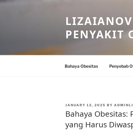
Skip
to
LIZAIANOV
content
PENYAKIT 
Bahaya Obesitas
Penyebab O
POSTED
JANUARY 12, 2025
BY
ADMINL
ON
Bahaya Obesitas: 
yang Harus Diwas