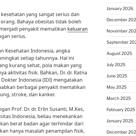
January 2026
kesehatan yang sangat serius dan
December 20
orang. Bahaya obesitas tidak boleh
 menjadi penyakit mematikan
keluaran
November 20
ngan serius.
September 20
an Kesehatan Indonesia, angka
August 2025
eningkat setiap tahunnya. Hal ini
July 2025
yang kurang sehat, pola makan yang
a aktivitas fisik. Bahkan, Dr. dr. Ratna
June 2025
n Dokter Indonesia (IDI) mengatakan
babkan berbagai penyakit mematikan
May 2025
tung, stroke, dan kanker.
March 2025
 Prof. Dr. dr. Erlin Susanti, M.Kes,
February 2025
rsitas Indonesia, beliau menekankan
January 2025
an berat badan agar terhindar dari
ukan hanya masalah penampilan fisik,
December 20