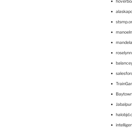
hoverbo
alaskapo
stsmp.o
manoel
mandelae
roselyn
balance
salesfo
TrainG
Baytown
Jabalpu
halobjd
intellig