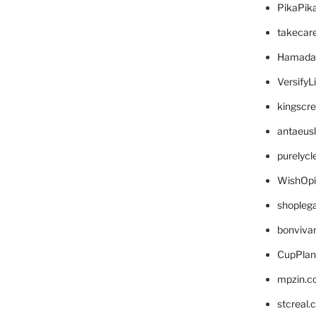
PikaPik
takecar
Hamada
VersifyL
kingscr
antaeus
purelyc
WishOp
shopleg
bonviva
CupPlan
mpzin.c
stcreal.