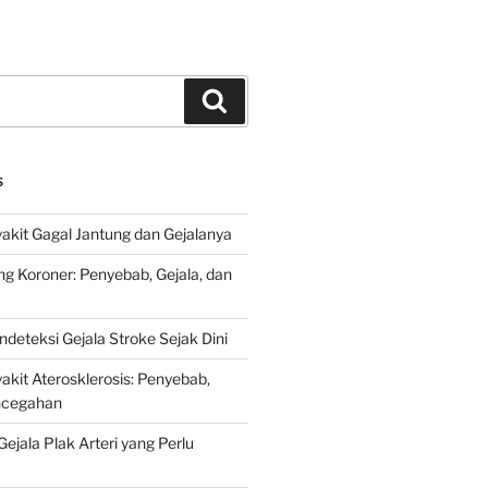
Search
S
kit Gagal Jantung dan Gejalanya
ng Koroner: Penyebab, Gejala, dan
deteksi Gejala Stroke Sejak Dini
kit Aterosklerosis: Penyebab,
encegahan
ejala Plak Arteri yang Perlu