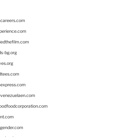
hcareers.com
xperience.com
edthefilm.com
ds-bg.org
ves.org
tees.com
rsexpress.com
venezuelaen.com
oodfoodcorporation.com
nnt.com
gender.com