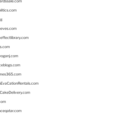
ardssale.com
litics.com
rg
neves.com
ffectlibrary.com
ns.com
yoganj.com
rceblogs.com
ames365.com
EvaCationRentals.com
rCakeDelivery.com
.com
enceqatar.com