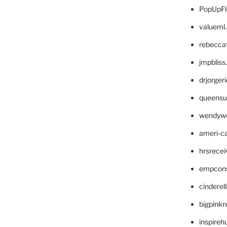
PopUpFl
valueml
rebecca
jmpblis
drjorger
queensu
wendyw
ameri-
hrsrece
empcon
cinderel
bigpinkr
inspireh