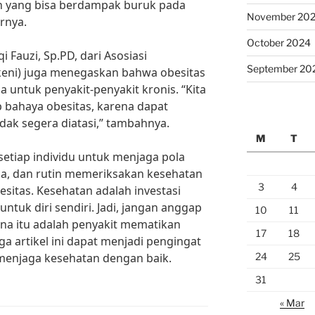
an yang bisa berdampak buruk pada
November 20
rnya.
October 2024
fqi Fauzi, Sp.PD, dari Asosiasi
September 20
keni) juga menegaskan bahwa obesitas
 untuk penyakit-penyakit kronis. “Kita
 bahaya obesitas, karena dapat
dak segera diatasi,” tambahnya.
M
T
 setiap individu untuk menjaga pola
ga, dan rutin memeriksakan kesehatan
3
4
esitas. Kesehatan adalah investasi
 untuk diri sendiri. Jadi, jangan anggap
10
11
na itu adalah penyakit mematikan
17
18
a artikel ini dapat menjadi pengingat
24
25
 menjaga kesehatan dengan baik.
31
« Mar