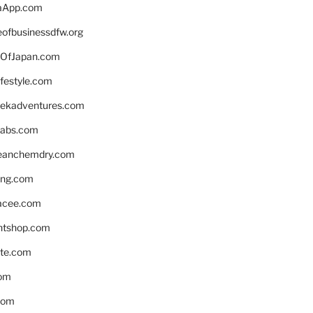
aApp.com
eofbusinessdfw.org
OfJapan.com
ifestyle.com
eekadventures.com
labs.com
leanchemdry.com
ing.com
acee.com
ntshop.com
te.com
om
com