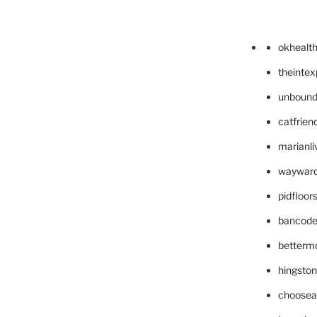
okhealt
theinte
unbound
catfrien
marianli
wayward
pidfloo
bancode
betterm
hingsto
choosea