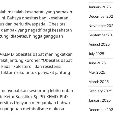
January 2026
lah masalah kesehatan yang semakin
December 20
 ini. Bahaya obesitas bagi kesehatan
us dan perlu diwaspadai. Obesitas
November 20
dampak yang negatif bagi kesehatan
September 20
ntung, diabetes, hingga gangguan
August 2025
July 2025
PD-KEMD, obesitas dapat meningkatkan
akit jantung koroner. “Obesitas dapat
June 2025
adar kolesterol, dan resistensi
faktor risiko untuk penyakit jantung
May 2025
March 2025
at menyebabkan seseorang lebih rentan
February 2025
 dr. Ketut Suastika, Sp.PD-KEMD, PhD,
January 2025
iversitas Udayana mengatakan bahwa
n gangguan metabolisme glukosa
December 20