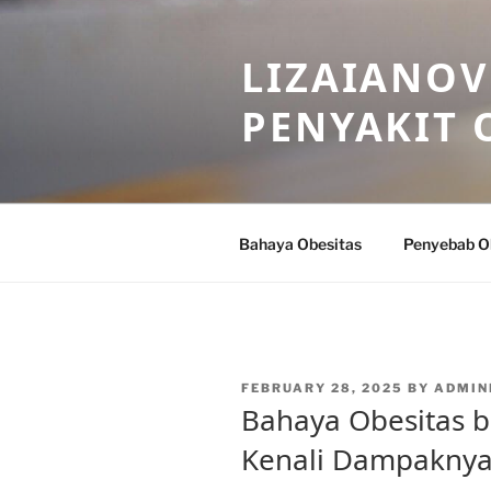
Skip
to
LIZAIANOV
content
PENYAKIT 
Bahaya Obesitas
Penyebab O
POSTED
FEBRUARY 28, 2025
BY
ADMIN
ON
Bahaya Obesitas b
Kenali Dampakny