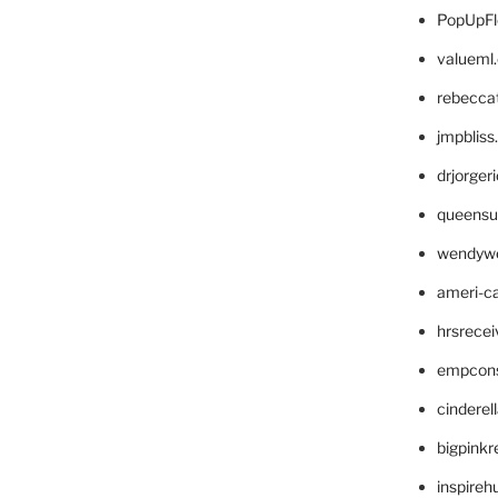
PopUpFl
valueml
rebecca
jmpblis
drjorger
queensu
wendyw
ameri-
hrsrece
empcon
cinderel
bigpinkr
inspireh