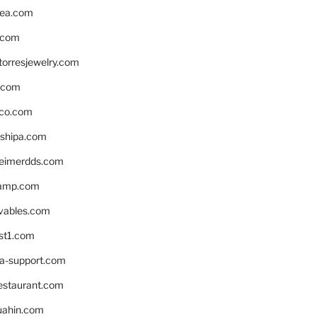
ea.com
.com
torresjewelry.com
s.com
ico.com
shipa.com
eimerdds.com
camp.com
ivables.com
st1.com
la-support.com
estaurant.com
uahin.com