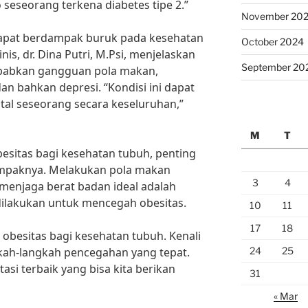
seseorang terkena diabetes tipe 2.”
November 20
 dapat berdampak buruk pada kesehatan
October 2024
nis, dr. Dina Putri, M.Psi, menjelaskan
September 20
babkan gangguan pola makan,
dan bahkan depresi. “Kondisi ini dapat
l seseorang secara keseluruhan,”
M
T
sitas bagi kesehatan tubuh, penting
ampaknya. Melakukan pola makan
3
4
 menjaga berat badan ideal adalah
dilakukan untuk mencegah obesitas.
10
11
17
18
 obesitas bagi kesehatan tubuh. Kenali
24
25
ah-langkah pencegahan yang tepat.
asi terbaik yang bisa kita berikan
31
« Mar