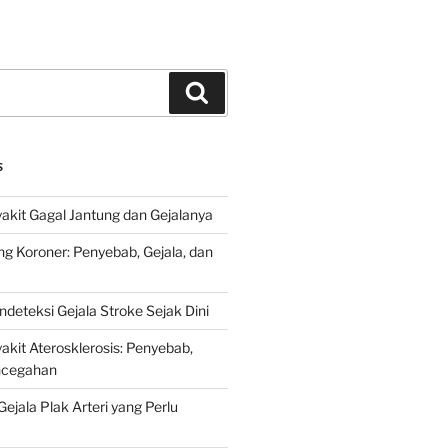
Search
S
kit Gagal Jantung dan Gejalanya
ng Koroner: Penyebab, Gejala, dan
deteksi Gejala Stroke Sejak Dini
kit Aterosklerosis: Penyebab,
encegahan
ejala Plak Arteri yang Perlu