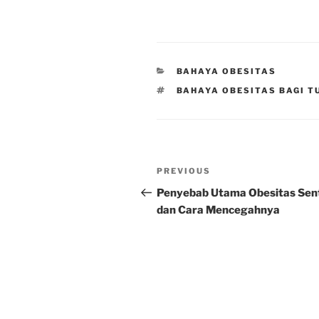
CATEGORIES
BAHAYA OBESITAS
TAGS
BAHAYA OBESITAS BAGI T
Post
Previous
PREVIOUS
navigation
Post
Penyebab Utama Obesitas Sen
dan Cara Mencegahnya