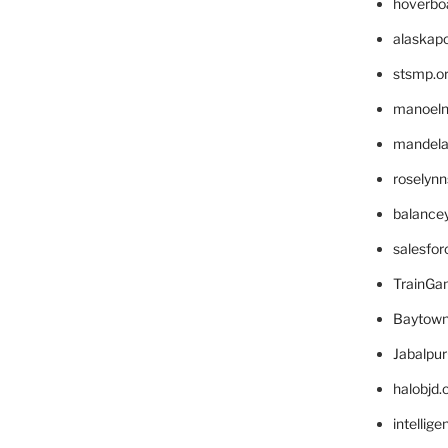
hoverbo
alaskapo
stsmp.o
manoel
mandelae
roselyn
balance
salesfo
TrainG
Baytown
Jabalpu
halobjd
intellig