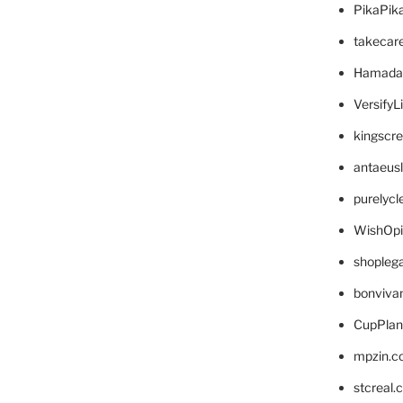
PikaPik
takecar
Hamada
VersifyL
kingscr
antaeus
purelyc
WishOp
shopleg
bonviva
CupPlan
mpzin.c
stcreal.