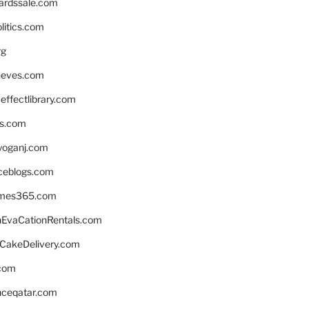
ardssale.com
litics.com
rg
neves.com
ffectlibrary.com
ns.com
yoganj.com
rceblogs.com
ames365.com
EvaCationRentals.com
rCakeDelivery.com
.com
enceqatar.com