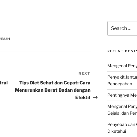
Search
for:
UBUH
RECENT POST
Mengenal Penya
NEXT
Next
Penyakit Jantu
Post
tral
Tips Diet Sehat dan Cepat: Cara
Pencegahan
Menurunkan Berat Badan dengan
Pentingnya Men
Efektif
Mengenal Penya
Gejala, dan P
Penyebab dan G
Diketahui