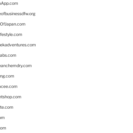
aApp.com
eofbusinessdfw.org
OfJapan.com
ifestyle.com
eekadventures.com
labs.com
leanchemdry.com
ing.com
acee.com
ntshop.com
te.com
om
com