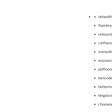
okhealt
theinte
unbound
catfrien
marianli
wayward
pidfloo
bancode
betterm
hingsto
choosea