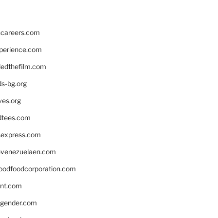
hcareers.com
xperience.com
edthefilm.com
ds-bg.org
ves.org
tees.com
rsexpress.com
venezuelaen.com
oodfoodcorporation.com
nnt.com
gender.com