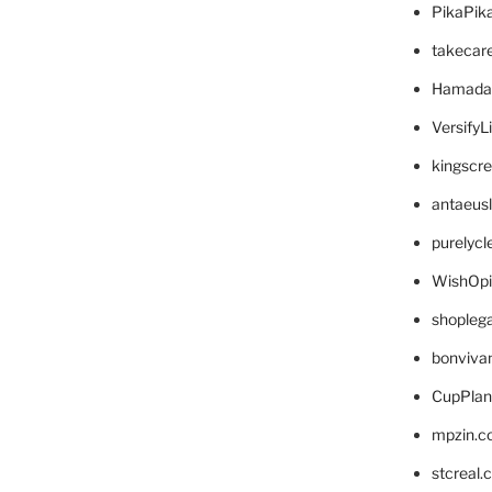
PikaPik
takecar
Hamada
VersifyL
kingscr
antaeus
purelyc
WishOp
shopleg
bonviva
CupPlan
mpzin.c
stcreal.