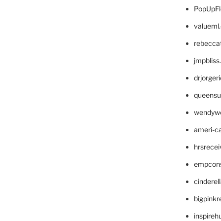
PopUpFl
valueml
rebecca
jmpblis
drjorger
queensu
wendyw
ameri-
hrsrece
empcon
cinderel
bigpinkr
inspireh