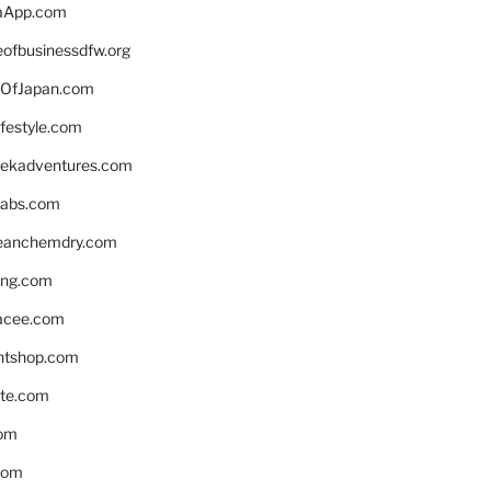
aApp.com
eofbusinessdfw.org
OfJapan.com
ifestyle.com
eekadventures.com
labs.com
leanchemdry.com
ing.com
acee.com
ntshop.com
te.com
om
com