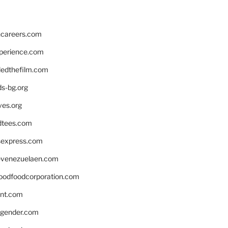
hcareers.com
xperience.com
edthefilm.com
ds-bg.org
ves.org
tees.com
rsexpress.com
venezuelaen.com
oodfoodcorporation.com
nnt.com
gender.com