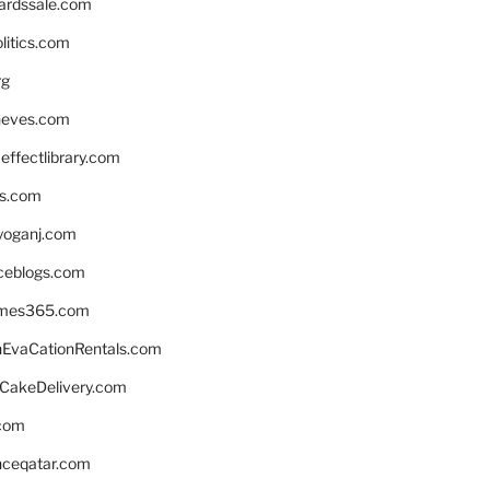
ardssale.com
litics.com
rg
neves.com
ffectlibrary.com
ns.com
yoganj.com
rceblogs.com
ames365.com
EvaCationRentals.com
rCakeDelivery.com
.com
enceqatar.com