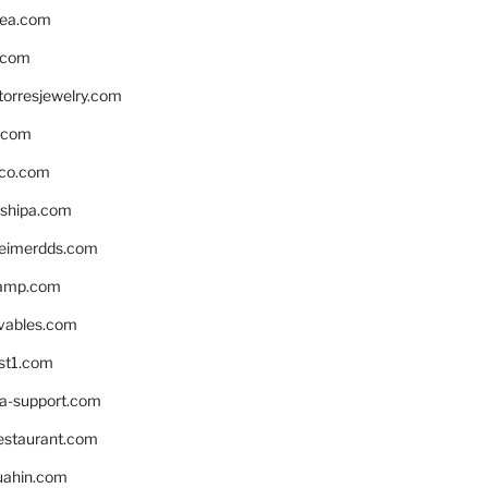
ea.com
.com
torresjewelry.com
s.com
ico.com
shipa.com
eimerdds.com
camp.com
ivables.com
st1.com
la-support.com
estaurant.com
uahin.com