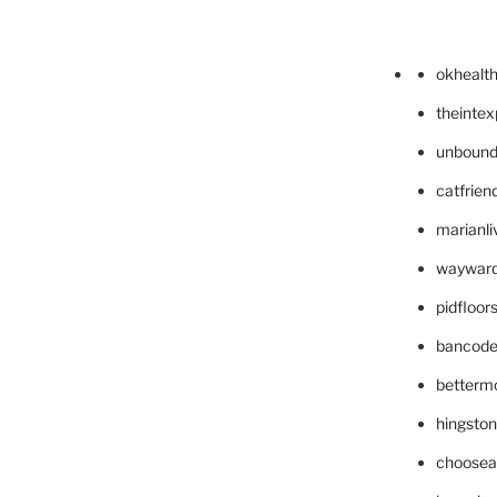
okhealt
theinte
unbound
catfrien
marianli
wayward
pidfloo
bancode
betterm
hingsto
choosea