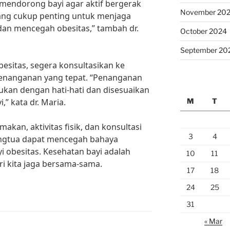
k mendorong bayi agar aktif bergerak
November 20
 yang cukup penting untuk menjaga
 dan mencegah obesitas,” tambah dr.
October 2024
September 20
besitas, segera konsultasikan ke
enanganan yang tepat. “Penanganan
kukan dengan hati-hati dan disesuaikan
M
T
” kata dr. Maria.
kan, aktivitas fisik, dan konsultasi
3
4
rangtua dapat mencegah bahaya
i obesitas. Kesehatan bayi adalah
10
11
i kita jaga bersama-sama.
17
18
24
25
31
« Mar