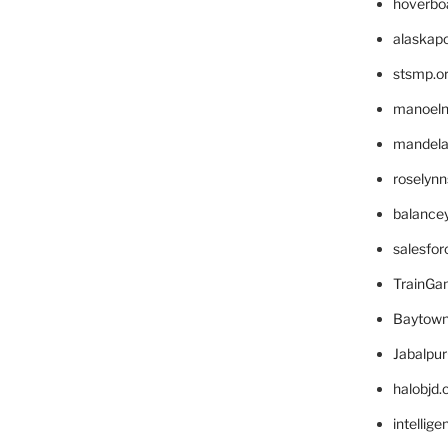
hoverbo
alaskapo
stsmp.o
manoel
mandelae
roselyn
balance
salesfo
TrainG
Baytown
Jabalpu
halobjd
intellig