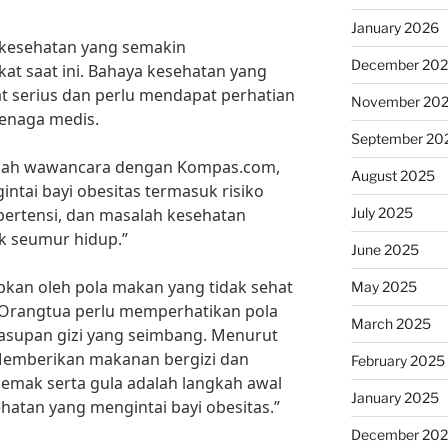
January 2026
 kesehatan yang semakin
December 20
t saat ini. Bahaya kesehatan yang
at serius dan perlu mendapat perhatian
November 20
tenaga medis.
September 20
buah wawancara dengan Kompas.com,
August 2025
ntai bayi obesitas termasuk risiko
July 2025
ipertensi, dan masalah kesehatan
k seumur hidup.”
June 2025
abkan oleh pola makan yang tidak sehat
May 2025
k. Orangtua perlu memperhatikan pola
March 2025
supan gizi yang seimbang. Menurut
 “Memberikan makanan bergizi dan
February 2025
emak serta gula adalah langkah awal
January 2025
atan yang mengintai bayi obesitas.”
December 20