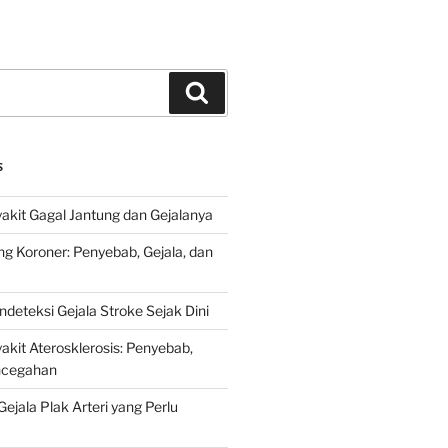
Search
S
kit Gagal Jantung dan Gejalanya
ng Koroner: Penyebab, Gejala, dan
deteksi Gejala Stroke Sejak Dini
kit Aterosklerosis: Penyebab,
encegahan
ejala Plak Arteri yang Perlu