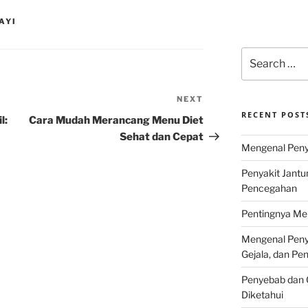
AYI
Search
for:
NEXT
Next
RECENT POST
Post
l:
Cara Mudah Merancang Menu Diet
Sehat dan Cepat
Mengenal Penya
Penyakit Jantu
Pencegahan
Pentingnya Men
Mengenal Penya
Gejala, dan P
Penyebab dan G
Diketahui