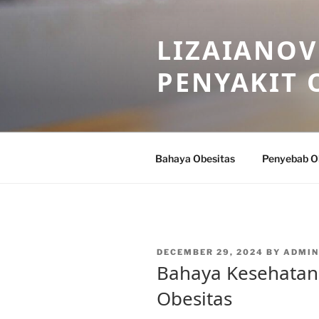
Skip
to
LIZAIANOV
content
PENYAKIT 
Bahaya Obesitas
Penyebab O
POSTED
DECEMBER 29, 2024
BY
ADMIN
ON
Bahaya Kesehatan
Obesitas