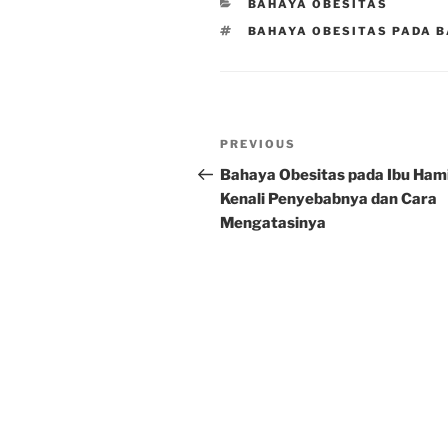
CATEGORIES
BAHAYA OBESITAS
TAGS
BAHAYA OBESITAS PADA B
Post
Previous
PREVIOUS
navigation
Post
Bahaya Obesitas pada Ibu Hami
Kenali Penyebabnya dan Cara
Mengatasinya