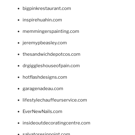
bigpinkrestaurant.com
inspirehuahin.com
memmingerspainting.com
jeremypbeasley.com
thesandwichdepotcos.com
drgiggleshouseofpain.com
hotflashdesigns.com
garagenadeau.com
lifestylechauffeurservice.com
EverNewNails.com
insideoutdecoratingcentre.com
salvatoresinpoint.com