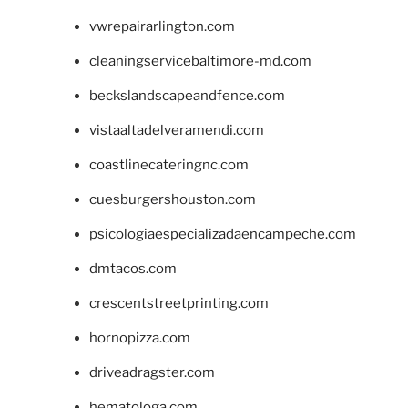
vwrepairarlington.com
cleaningservicebaltimore-md.com
beckslandscapeandfence.com
vistaaltadelveramendi.com
coastlinecateringnc.com
cuesburgershouston.com
psicologiaespecializadaencampeche.com
dmtacos.com
crescentstreetprinting.com
hornopizza.com
driveadragster.com
hematologa.com