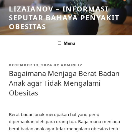
Skip
LIZAIANOV – INFORMASI
to
SEPUTAR BAHAYA PENYAKIT
content
OBESITAS
Menu
POSTED
DECEMBER 13, 2024
BY
ADMINLIZ
ON
Bagaimana Menjaga Berat Badan
Anak agar Tidak Mengalami
Obesitas
Berat badan anak merupakan hal yang perlu
diperhatikan oleh para orang tua. Bagaimana menjaga
berat badan anak agar tidak mengalami obesitas tentu