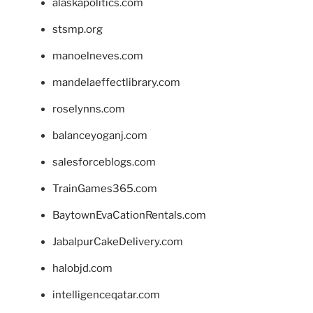
alaskapolitics.com
stsmp.org
manoelneves.com
mandelaeffectlibrary.com
roselynns.com
balanceyoganj.com
salesforceblogs.com
TrainGames365.com
BaytownEvaCationRentals.com
JabalpurCakeDelivery.com
halobjd.com
intelligenceqatar.com