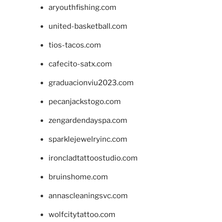
aryouthfishing.com
united-basketball.com
tios-tacos.com
cafecito-satx.com
graduacionviu2023.com
pecanjackstogo.com
zengardendayspa.com
sparklejewelryinc.com
ironcladtattoostudio.com
bruinshome.com
annascleaningsvc.com
wolfcitytattoo.com