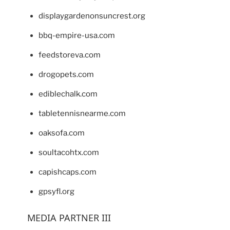
displaygardenonsuncrest.org
bbq-empire-usa.com
feedstoreva.com
drogopets.com
ediblechalk.com
tabletennisnearme.com
oaksofa.com
soultacohtx.com
capishcaps.com
gpsyfl.org
MEDIA PARTNER III