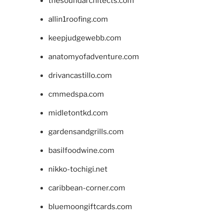
thesoundarchitects.com
allin1roofing.com
keepjudgewebb.com
anatomyofadventure.com
drivancastillo.com
cmmedspa.com
midletontkd.com
gardensandgrills.com
basilfoodwine.com
nikko-tochigi.net
caribbean-corner.com
bluemoongiftcards.com