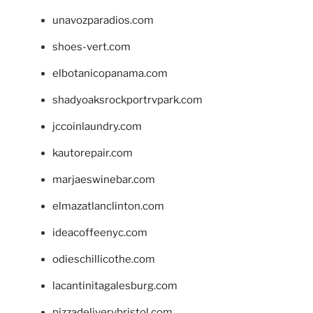
unavozparadios.com
shoes-vert.com
elbotanicopanama.com
shadyoaksrockportrvpark.com
jccoinlaundry.com
kautorepair.com
marjaeswinebar.com
elmazatlanclinton.com
ideacoffeenyc.com
odieschillicothe.com
lacantinitagalesburg.com
pizzadeliverybristol.com