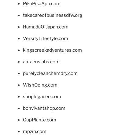
PikaPikaApp.com
takecareofbusinessdfw.org
HamadaOfJapan.com
VersifyLifestyle.com
kingscreekadventures.com
antaeuslabs.com
purelycleanchemdry.com
WishOping.com
shoplegacee.com
bonvivantshop.com
CupPlante.com
mpzin.com