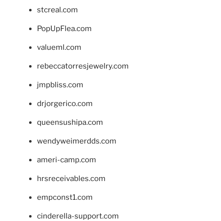
stcreal.com
PopUpFlea.com
valueml.com
rebeccatorresjewelry.com
jmpbliss.com
drjorgerico.com
queensushipa.com
wendyweimerdds.com
ameri-camp.com
hrsreceivables.com
empconst1.com
cinderella-support.com