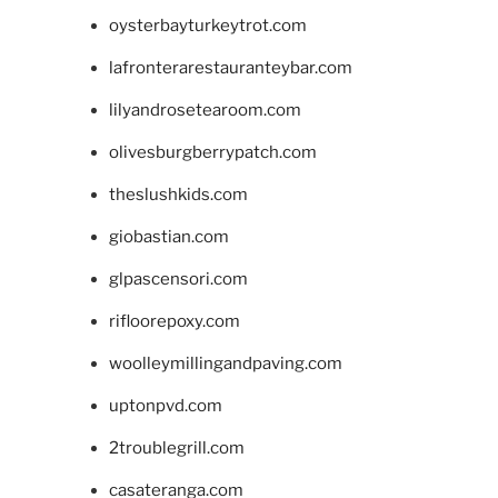
oysterbayturkeytrot.com
lafronterarestauranteybar.com
lilyandrosetearoom.com
olivesburgberrypatch.com
theslushkids.com
giobastian.com
glpascensori.com
rifloorepoxy.com
woolleymillingandpaving.com
uptonpvd.com
2troublegrill.com
casateranga.com