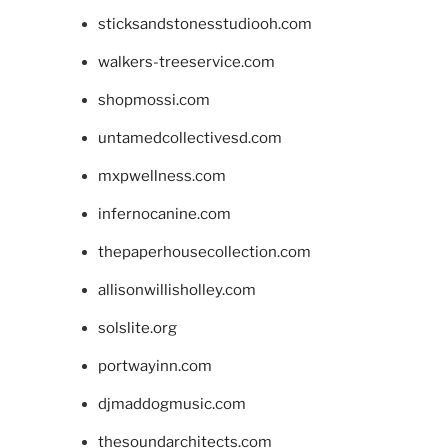
sticksandstonesstudiooh.com
walkers-treeservice.com
shopmossi.com
untamedcollectivesd.com
mxpwellness.com
infernocanine.com
thepaperhousecollection.com
allisonwillisholley.com
solslite.org
portwayinn.com
djmaddogmusic.com
thesoundarchitects.com