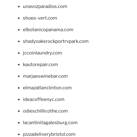
unavozparadios.com
shoes-vert.com
elbotanicopanama.com
shadyoaksrockportrvpark.com
jccoinlaundry.com
kautorepair.com
marjaeswinebar.com
elmazatlanclinton.com
ideacoffeenyc.com
odieschillicothe.com
lacantinitagalesburg.com
pizzadeliverybristol.com