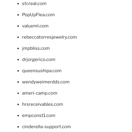
stcreal.com
PopUpFlea.com
valueml.com
rebeccatorresjewelry.com
jmpbliss.com
drjorgerico.com
queensushipa.com
wendyweimerdds.com
ameri-camp.com
hrsreceivables.com
empconst1.com
cinderella-support.com