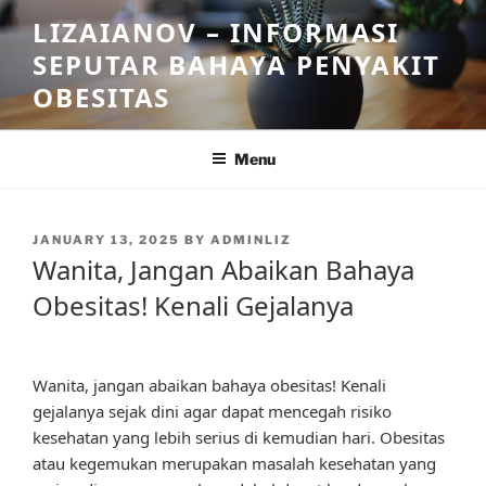
Skip
LIZAIANOV – INFORMASI
to
SEPUTAR BAHAYA PENYAKIT
content
OBESITAS
Menu
POSTED
JANUARY 13, 2025
BY
ADMINLIZ
ON
Wanita, Jangan Abaikan Bahaya
Obesitas! Kenali Gejalanya
Wanita, jangan abaikan bahaya obesitas! Kenali
gejalanya sejak dini agar dapat mencegah risiko
kesehatan yang lebih serius di kemudian hari. Obesitas
atau kegemukan merupakan masalah kesehatan yang