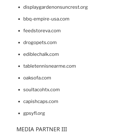
displaygardenonsuncrest.org
bbq-empire-usa.com
feedstoreva.com
drogopets.com
ediblechalk.com
tabletennisnearme.com
oaksofa.com
soultacohtx.com
capishcaps.com
gpsyfl.org
MEDIA PARTNER III