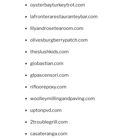
oysterbayturkeytrot.com
lafronterarestauranteybar.com
lilyandrosetearoom.com
olivesburgberrypatch.com
theslushkids.com
giobastian.com
glpascensori.com
rifloorepoxy.com
woolleymillingandpaving.com
uptonpvd.com
2troublegrill.com
casateranga.com