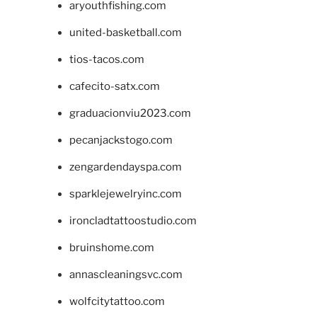
aryouthfishing.com
united-basketball.com
tios-tacos.com
cafecito-satx.com
graduacionviu2023.com
pecanjackstogo.com
zengardendayspa.com
sparklejewelryinc.com
ironcladtattoostudio.com
bruinshome.com
annascleaningsvc.com
wolfcitytattoo.com