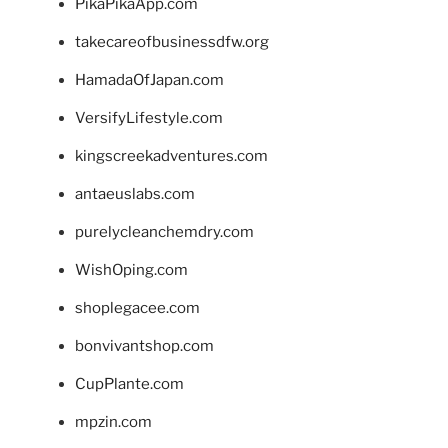
PikaPikaApp.com
takecareofbusinessdfw.org
HamadaOfJapan.com
VersifyLifestyle.com
kingscreekadventures.com
antaeuslabs.com
purelycleanchemdry.com
WishOping.com
shoplegacee.com
bonvivantshop.com
CupPlante.com
mpzin.com