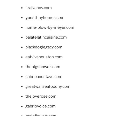
lizaivanov.com
guesttinyhomes.com
home-plow-by-meyer.com
palatelatincuisine.com
blackdoglegacy.com
eatvivahouston.com
thebigshowok.com
chimeandstave.com
greatwallseafoodny.com
theloverose.com
gabriovoice.com
resinflowart.com