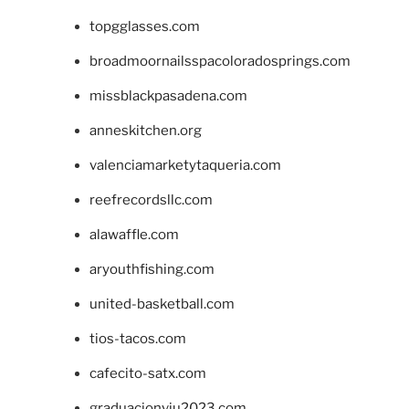
topgglasses.com
broadmoornailsspacoloradosprings.com
missblackpasadena.com
anneskitchen.org
valenciamarketytaqueria.com
reefrecordsllc.com
alawaffle.com
aryouthfishing.com
united-basketball.com
tios-tacos.com
cafecito-satx.com
graduacionviu2023.com