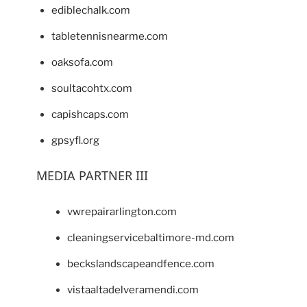
ediblechalk.com
tabletennisnearme.com
oaksofa.com
soultacohtx.com
capishcaps.com
gpsyfl.org
MEDIA PARTNER III
vwrepairarlington.com
cleaningservicebaltimore-md.com
beckslandscapeandfence.com
vistaaltadelveramendi.com