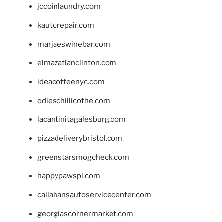
jccoinlaundry.com
kautorepair.com
marjaeswinebar.com
elmazatlanclinton.com
ideacoffeenyc.com
odieschillicothe.com
lacantinitagalesburg.com
pizzadeliverybristol.com
greenstarsmogcheck.com
happypawspl.com
callahansautoservicecenter.com
georgiascornermarket.com