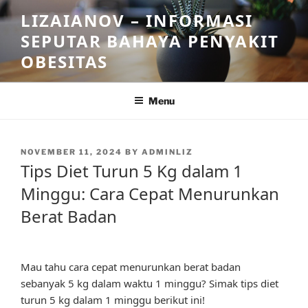
Skip
LIZAIANOV – INFORMASI
to
SEPUTAR BAHAYA PENYAKIT
content
OBESITAS
Menu
POSTED
NOVEMBER 11, 2024
BY
ADMINLIZ
ON
Tips Diet Turun 5 Kg dalam 1
Minggu: Cara Cepat Menurunkan
Berat Badan
Mau tahu cara cepat menurunkan berat badan
sebanyak 5 kg dalam waktu 1 minggu? Simak tips diet
turun 5 kg dalam 1 minggu berikut ini!