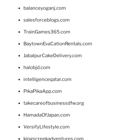
balanceyoganj.com
salesforceblogs.com
TrainGames365.com
BaytownEvaCationRentals.com
JabalpurCakeDelivery.com
halobjd.com
intelligenceqatar.com
PikaPikaApp.com
takecareofbusinessdfw.org
HamadaOfJapan.com
VersifyLifestyle.com
kingscreekadventures.com