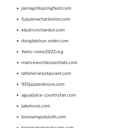
jannagrillspringfield.com
fujiyamacharleston.com
elpatronchardon.com
donglaishun-order.com
fiamc-rome2022.org
mariceworldessentials.com
lafisheriarestaurant.com
915jazzandmore.com
aguadulce-countryfair.com
jakehovis.com
bosswingsduluth.com
birminghamautocare.com