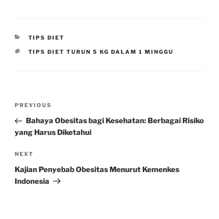
CATEGORIES
TIPS DIET
TAGS
TIPS DIET TURUN 5 KG DALAM 1 MINGGU
Post
Previous
PREVIOUS
navigation
Post
Bahaya Obesitas bagi Kesehatan: Berbagai Risiko
yang Harus Diketahui
Next
NEXT
Post
Kajian Penyebab Obesitas Menurut Kemenkes
Indonesia