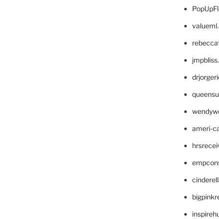
PopUpFl
valueml
rebecca
jmpblis
drjorger
queensu
wendyw
ameri-
hrsrece
empcon
cinderel
bigpinkr
inspireh