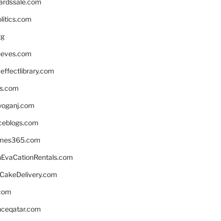
ardssale.com
litics.com
rg
neves.com
ffectlibrary.com
ns.com
yoganj.com
rceblogs.com
ames365.com
EvaCationRentals.com
rCakeDelivery.com
.com
enceqatar.com