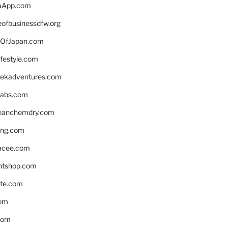
aApp.com
eofbusinessdfw.org
OfJapan.com
ifestyle.com
eekadventures.com
labs.com
leanchemdry.com
ing.com
acee.com
ntshop.com
te.com
om
com