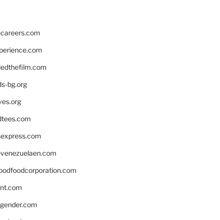
hcareers.com
xperience.com
edthefilm.com
ds-bg.org
ves.org
tees.com
rsexpress.com
venezuelaen.com
oodfoodcorporation.com
nnt.com
gender.com