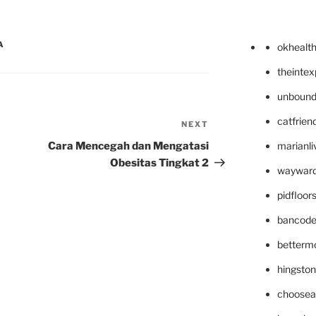
A
okhealt
theinte
unbound
catfrien
NEXT
Next
Post
Cara Mencegah dan Mengatasi
marianli
Obesitas Tingkat 2
wayward
pidfloo
bancode
betterm
hingsto
choosea