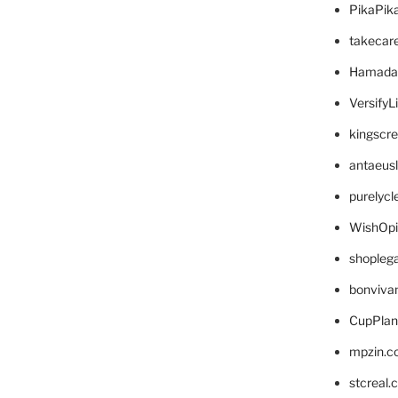
PikaPik
takecar
Hamada
VersifyL
kingscr
antaeus
purelyc
WishOp
shopleg
bonviva
CupPlan
mpzin.c
stcreal.