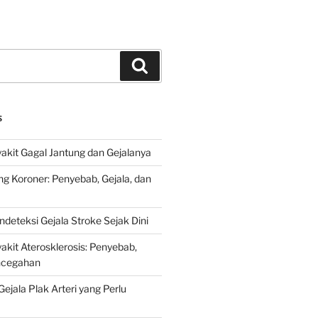
Search
S
kit Gagal Jantung dan Gejalanya
ng Koroner: Penyebab, Gejala, dan
deteksi Gejala Stroke Sejak Dini
kit Aterosklerosis: Penyebab,
encegahan
ejala Plak Arteri yang Perlu