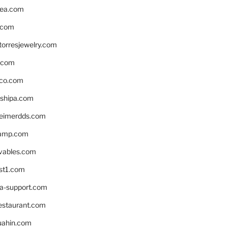
ea.com
.com
torresjewelry.com
s.com
ico.com
shipa.com
eimerdds.com
camp.com
ivables.com
st1.com
la-support.com
estaurant.com
uahin.com