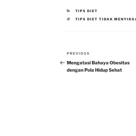
CATEGORIES
TIPS DIET
TAGS
TIPS DIET TIDAK MENYIKS
Post
Previous
PREVIOUS
navigation
Post
Mengatasi Bahaya Obesitas
dengan Pola Hidup Sehat