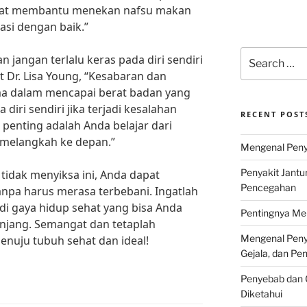
dapat membantu menekan nafsu makan
asi dengan baik.”
Search
an jangan terlalu keras pada diri sendiri
for:
 Dr. Lisa Young, “Kesabaran dan
ama dalam mencapai berat badan yang
a diri sendiri jika terjadi kesalahan
RECENT POST
penting adalah Anda belajar dari
 melangkah ke depan.”
Mengenal Penya
Penyakit Jantu
tidak menyiksa ini, Anda dapat
Pencegahan
anpa harus merasa terbebani. Ingatlah
i gaya hidup sehat yang bisa Anda
Pentingnya Men
njang. Semangat dan tetaplah
Mengenal Penya
enuju tubuh sehat dan ideal!
Gejala, dan P
Penyebab dan G
Diketahui