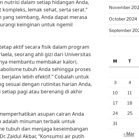
nutrisi dalam setiap hidangan Anda,
November 20
 kompleks, lemak sehat, serta serat.”
 yang seimbang, Anda dapat merasa
October 2024
urangi keinginan untuk ngemil
September 20
 tetap aktif secara fisik dalam program
laela, seorang ahli gizi dari Universitas
M
T
hanya membantu membakar kalori,
tabolisme tubuh Anda sehingga proses
erjalan lebih efektif.” Cobalah untuk
3
4
g sesuai dengan rutinitas harian Anda,
 setiap pagi atau berenang di akhir
10
11
17
18
24
25
p memperhatikan asupan cairan Anda
ih adalah minuman terbaik untuk
31
me tubuh dan menjaga keseimbangan
« Mar
r. Zaidul Akbar, “Konsumsi air putih