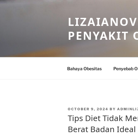
Skip
to
LIZAIANOV
content
PENYAKIT 
Bahaya Obesitas
Penyebab O
POSTED
OCTOBER 9, 2024
BY
ADMINLI
ON
Tips Diet Tidak M
Berat Badan Ideal