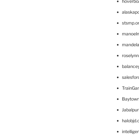
hoverbo
alaskapo
stsmp.o
manoel
mandelae
roselyn
balance
salesfo
TrainG
Baytown
Jabalpu
halobjd
intellig