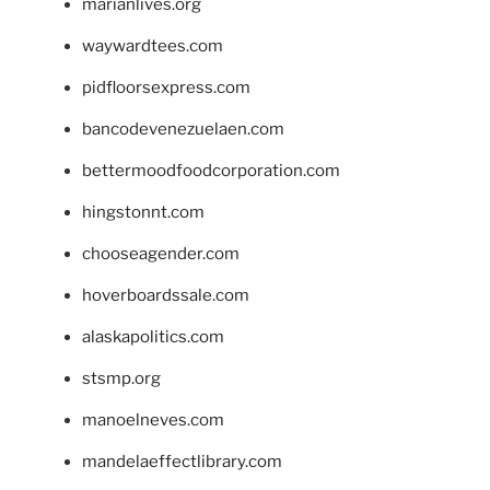
marianlives.org
waywardtees.com
pidfloorsexpress.com
bancodevenezuelaen.com
bettermoodfoodcorporation.com
hingstonnt.com
chooseagender.com
hoverboardssale.com
alaskapolitics.com
stsmp.org
manoelneves.com
mandelaeffectlibrary.com