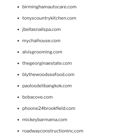
birminghamautocare.com
tonyscountrykitchen.com
jbellasnailspa.com
mychaihouse.com
alvisgrooming.com
thegeorginaestate.com
blythewoodseafood.com
paolosdelibangkok.com
bobacove.com
phoone24brookfield.com
mickeybarmama.com
roadwayconstructioninc.com