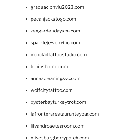
graduacionviu2023.com
pecanjackstogo.com
zengardendayspa.com
sparklejewelryinc.com
ironcladtattoostudio.com
bruinshome.com
annascleaningsvc.com
wolfcitytattoo.com
oysterbayturkeytrot.com
lafronterarestauranteybar.com
lilyandrosetearoom.com
olivesburgberrypatch.com