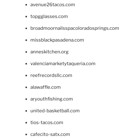
avenue26tacos.com
topgglasses.com
broadmoornailsspacoloradosprings.com
missblackpasadena.com
anneskitchen.org
valenciamarketytaqueria.com
reefrecordsllc.com
alawaffle.com
aryouthfishing.com
united-basketball.com
tios-tacos.com
cafecito-satx.com