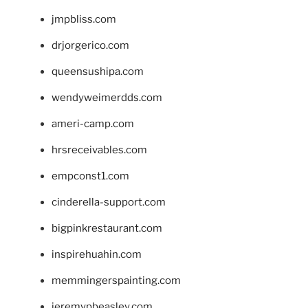
jmpbliss.com
drjorgerico.com
queensushipa.com
wendyweimerdds.com
ameri-camp.com
hrsreceivables.com
empconst1.com
cinderella-support.com
bigpinkrestaurant.com
inspirehuahin.com
memmingerspainting.com
jeremypbeasley.com