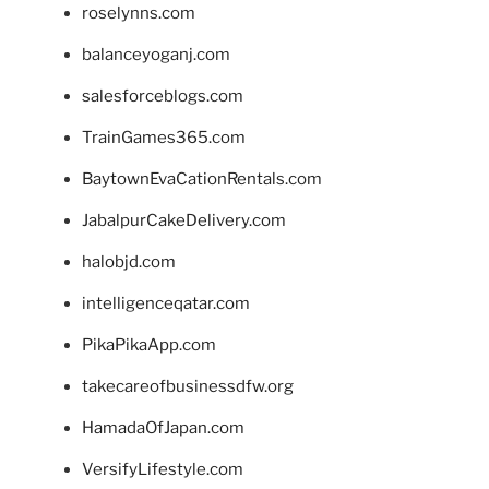
roselynns.com
balanceyoganj.com
salesforceblogs.com
TrainGames365.com
BaytownEvaCationRentals.com
JabalpurCakeDelivery.com
halobjd.com
intelligenceqatar.com
PikaPikaApp.com
takecareofbusinessdfw.org
HamadaOfJapan.com
VersifyLifestyle.com