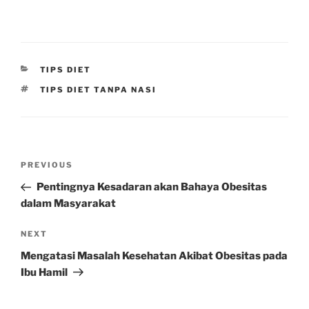
CATEGORIES
TIPS DIET
TAGS
TIPS DIET TANPA NASI
Post
Previous
PREVIOUS
navigation
Post
Pentingnya Kesadaran akan Bahaya Obesitas
dalam Masyarakat
Next
NEXT
Post
Mengatasi Masalah Kesehatan Akibat Obesitas pada
Ibu Hamil