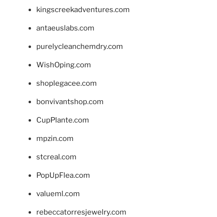
kingscreekadventures.com
antaeuslabs.com
purelycleanchemdry.com
WishOping.com
shoplegacee.com
bonvivantshop.com
CupPlante.com
mpzin.com
stcreal.com
PopUpFlea.com
valueml.com
rebeccatorresjewelry.com