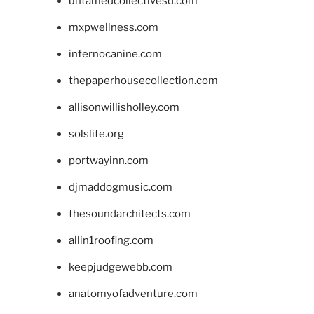
untamedcollectivesd.com
mxpwellness.com
infernocanine.com
thepaperhousecollection.com
allisonwillisholley.com
solslite.org
portwayinn.com
djmaddogmusic.com
thesoundarchitects.com
allin1roofing.com
keepjudgewebb.com
anatomyofadventure.com