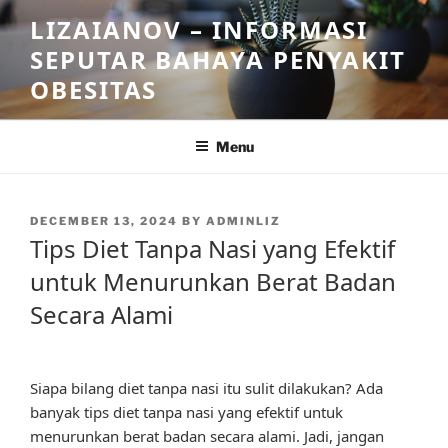
Skip
LIZAIANOV – INFORMASI
to
SEPUTAR BAHAYA PENYAKIT
content
OBESITAS
Menu
POSTED
DECEMBER 13, 2024
BY
ADMINLIZ
ON
Tips Diet Tanpa Nasi yang Efektif
untuk Menurunkan Berat Badan
Secara Alami
Siapa bilang diet tanpa nasi itu sulit dilakukan? Ada
banyak tips diet tanpa nasi yang efektif untuk
menurunkan berat badan secara alami. Jadi, jangan