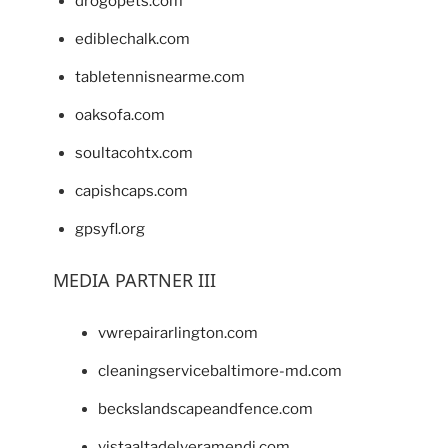
drogopets.com
ediblechalk.com
tabletennisnearme.com
oaksofa.com
soultacohtx.com
capishcaps.com
gpsyfl.org
MEDIA PARTNER III
vwrepairarlington.com
cleaningservicebaltimore-md.com
beckslandscapeandfence.com
vistaaltadelveramendi.com