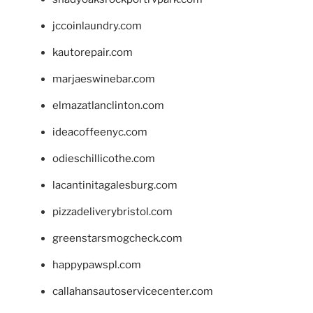
jccoinlaundry.com
kautorepair.com
marjaeswinebar.com
elmazatlanclinton.com
ideacoffeenyc.com
odieschillicothe.com
lacantinitagalesburg.com
pizzadeliverybristol.com
greenstarsmogcheck.com
happypawspl.com
callahansautoservicecenter.com