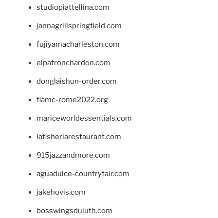
studiopiattellina.com
jannagrillspringfield.com
fujiyamacharleston.com
elpatronchardon.com
donglaishun-order.com
fiamc-rome2022.org
mariceworldessentials.com
lafisheriarestaurant.com
915jazzandmore.com
aguadulce-countryfair.com
jakehovis.com
bosswingsduluth.com