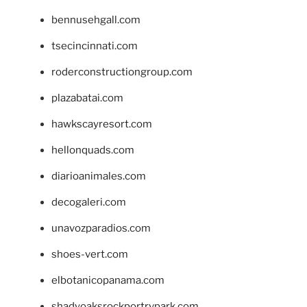
bennusehgall.com
tsecincinnati.com
roderconstructiongroup.com
plazabatai.com
hawkscayresort.com
hellonquads.com
diarioanimales.com
decogaleri.com
unavozparadios.com
shoes-vert.com
elbotanicopanama.com
shadyoaksrockportrvpark.com