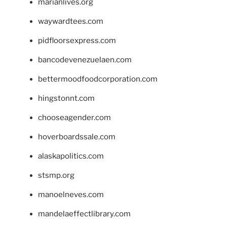
marianlives.org
waywardtees.com
pidfloorsexpress.com
bancodevenezuelaen.com
bettermoodfoodcorporation.com
hingstonnt.com
chooseagender.com
hoverboardssale.com
alaskapolitics.com
stsmp.org
manoelneves.com
mandelaeffectlibrary.com