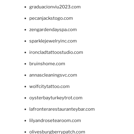
graduacionviu2023.com
pecanjackstogo.com
zengardendayspa.com
sparklejewelryinc.com
ironcladtattoostudio.com
bruinshome.com
annascleaningsvc.com
wolfcitytattoo.com
oysterbayturkeytrot.com
lafronterarestauranteybar.com
lilyandrosetearoom.com
olivesburgberrypatch.com