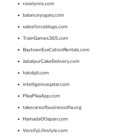
roselynns.com
balanceyoganj.com
salesforceblogs.com
TrainGames365.com
BaytownEvaCationRentals.com
JabalpurCakeDelivery.com
halobjd.com
intelligenceqatar.com
PikaPikaApp.com
takecareofbusinessdfw.org
HamadaOfJapan.com
VersifyLifestyle.com