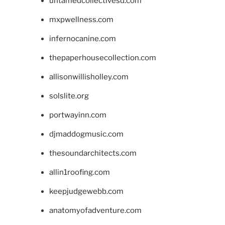
untamedcollectivesd.com
mxpwellness.com
infernocanine.com
thepaperhousecollection.com
allisonwillisholley.com
solslite.org
portwayinn.com
djmaddogmusic.com
thesoundarchitects.com
allin1roofing.com
keepjudgewebb.com
anatomyofadventure.com