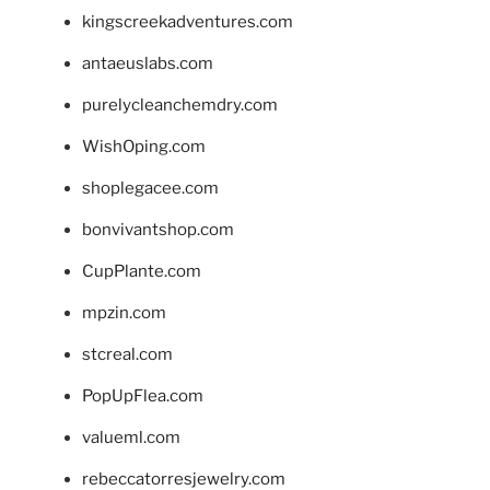
kingscreekadventures.com
antaeuslabs.com
purelycleanchemdry.com
WishOping.com
shoplegacee.com
bonvivantshop.com
CupPlante.com
mpzin.com
stcreal.com
PopUpFlea.com
valueml.com
rebeccatorresjewelry.com