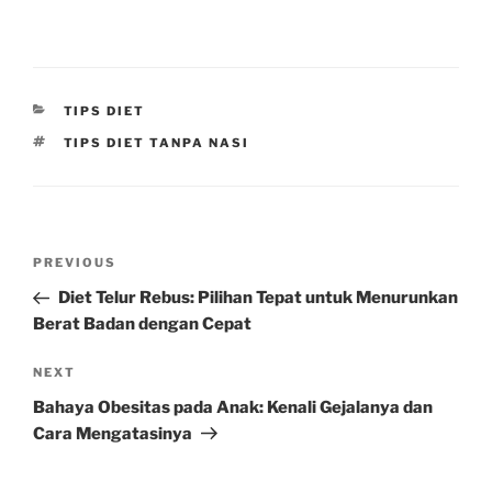
CATEGORIES
TIPS DIET
TAGS
TIPS DIET TANPA NASI
Post
Previous
PREVIOUS
navigation
Post
Diet Telur Rebus: Pilihan Tepat untuk Menurunkan
Berat Badan dengan Cepat
Next
NEXT
Post
Bahaya Obesitas pada Anak: Kenali Gejalanya dan
Cara Mengatasinya