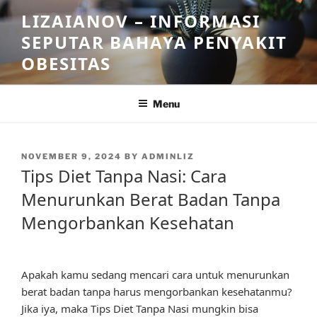
Skip
LIZAIANOV – INFORMASI
to
SEPUTAR BAHAYA PENYAKIT
content
OBESITAS
Menu
POSTED
NOVEMBER 9, 2024
BY
ADMINLIZ
ON
Tips Diet Tanpa Nasi: Cara
Menurunkan Berat Badan Tanpa
Mengorbankan Kesehatan
Apakah kamu sedang mencari cara untuk menurunkan
berat badan tanpa harus mengorbankan kesehatanmu?
Jika iya, maka Tips Diet Tanpa Nasi mungkin bisa