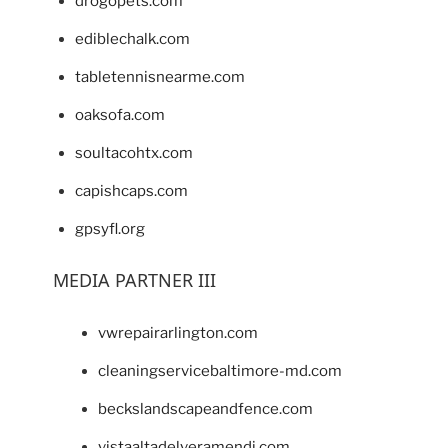
drogopets.com
ediblechalk.com
tabletennisnearme.com
oaksofa.com
soultacohtx.com
capishcaps.com
gpsyfl.org
MEDIA PARTNER III
vwrepairarlington.com
cleaningservicebaltimore-md.com
beckslandscapeandfence.com
vistaaltadelveramendi.com