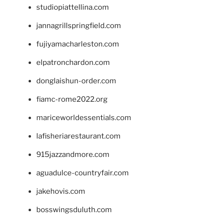
studiopiattellina.com
jannagrillspringfield.com
fujiyamacharleston.com
elpatronchardon.com
donglaishun-order.com
fiamc-rome2022.org
mariceworldessentials.com
lafisheriarestaurant.com
915jazzandmore.com
aguadulce-countryfair.com
jakehovis.com
bosswingsduluth.com