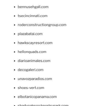
bennusehgall.com
tsecincinnati.com
roderconstructiongroup.com
plazabatai.com
hawkscayresort.com
hellonquads.com
diarioanimales.com
decogaleri.com
unavozparadios.com
shoes-vert.com
elbotanicopanama.com
shadyoaksrockportrvpark.com