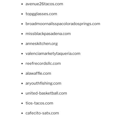
avenue26tacos.com
topgglasses.com
broadmoornailsspacoloradosprings.com
missblackpasadena.com
anneskitchen.org
valenciamarketytaqueria.com
reefrecordsllc.com
alawaffle.com
aryouthfishing.com
united-basketball.com
tios-tacos.com
cafecito-satx.com