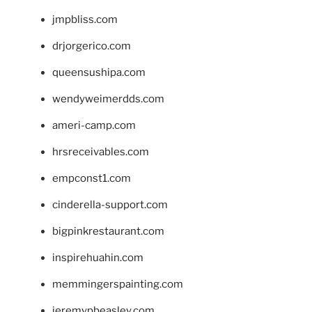
jmpbliss.com
drjorgerico.com
queensushipa.com
wendyweimerdds.com
ameri-camp.com
hrsreceivables.com
empconst1.com
cinderella-support.com
bigpinkrestaurant.com
inspirehuahin.com
memmingerspainting.com
jeremypbeasley.com