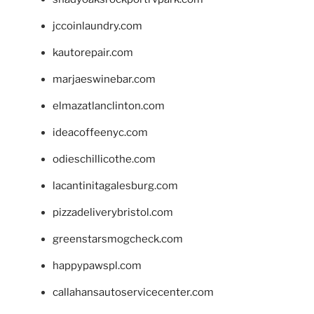
jccoinlaundry.com
kautorepair.com
marjaeswinebar.com
elmazatlanclinton.com
ideacoffeenyc.com
odieschillicothe.com
lacantinitagalesburg.com
pizzadeliverybristol.com
greenstarsmogcheck.com
happypawspl.com
callahansautoservicecenter.com